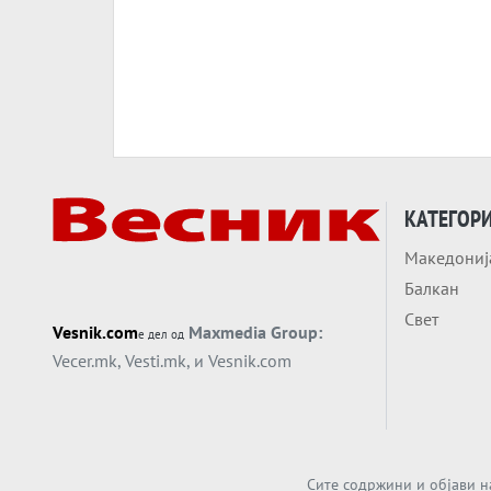
КАТЕГОР
Македониј
Балкан
Свет
Vesnik.com
Maxmedia Group:
е дел од
Vecer.mk
,
Vesti.mk
, и
Vesnik.com
Сите содржини и објави н