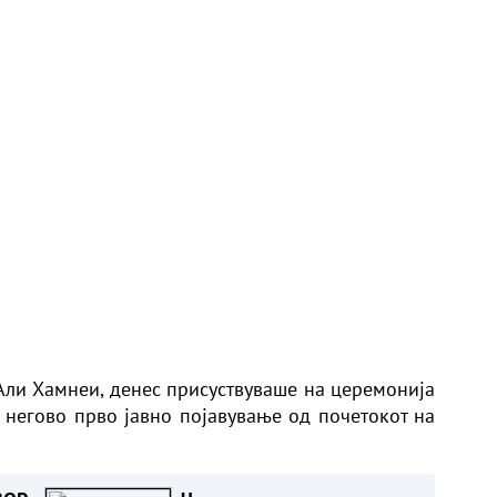
 Али Хамнеи, денес присуствуваше на церемонија
е негово прво јавно појавување од почетокот на