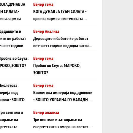
Вечер тема
КОГА ДУНАВ ЈА ГУБИ СИЛАТА -
црвен аларм на системската
плоча од јужна Германија до
Вечер Анализа
Црното Море...
Дедовците и бабите ќе работат
пет-шест години подоцна затоа
што НЕМААТ ВНУЦИ ДА ГИ
Вечер тема
ЗАМЕНАТ
Пробив во Сеута: МАРОКО,
ЗОШТО?
Вечер тема
Виолетова империја под дронови
- ЗОШТО УКРАИНА ГО НАПАДНА
РУСКИОТ WILDBERRIES
Вечер анализа
Три вентили и затворање на
енергетската комора на светот: