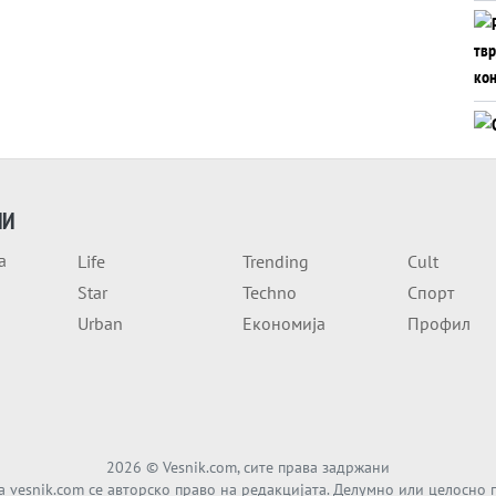
ИИ
а
Life
Trending
Cult
Star
Techno
Спорт
Urban
Економија
Профил
2026
© Vesnik.com, сите права задржани
а vesnik.com се авторско право на редакцијата. Делумно или целосно 