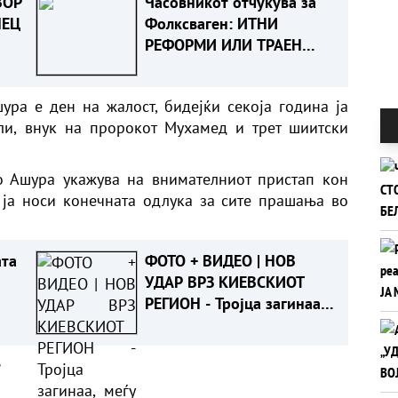
ВОР
Часовникот отчукува за
НЕЦ
Фолксваген: ИТНИ
РЕФОРМИ ИЛИ ТРАЕН
ра
ПОРАЗ ОД КИНЕСКИТЕ
се
РИВАЛИ
ра е ден на жалост, бидејќи секоја година ја
ли, внук на пророкот Мухамед и трет шиитски
о Ашура укажува на внимателниот пристап кон
 ја носи конечната одлука за сите прашања во
ата
ФОТО + ВИДЕО | НОВ
УДАР ВРЗ КИЕВСКИОТ
РЕГИОН - Тројца загинаа,
меѓу нив и дете
а