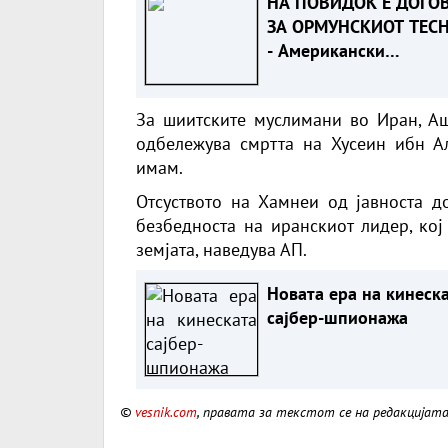
НА ПОВИДОК Е ДОГО
ЗА ОРМУНСКИОТ ТЕС
- Американски
функционер : Се отва
клучниот воден пат и 
За шиитските муслимани во Иран, Ашу
обновува извозот на
одбележува смртта на Хусеин ибн А
нафта
имам.
Отсуството на Хамнеи од јавноста д
безбедноста на иранскиот лидер, кој
земјата, наведува АП.
Новата ера на кинеск
сајбер-шпионажа
©
vesnik.com
, правата за текстот се на редакцијат