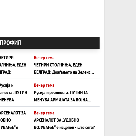
ПРОФИЛ
Вечер тема
ЧЕТИРИ СТОЛЧИЊА, ЕДЕН
БЕЛГРАД: Доаѓањето на Зеленски
ги открива тајните на политиката
Вечер тема
на балансирање на Вучиќ
Русија и реалноста: ПУТИН ЈА
МЕНУВА АРМИЈАТА ЗА ВОЈНА
ШТО ОСТАНУВА БЕЗ ФРОНТ
Вечер тема
АРСЕНАЛОТ ЗА „УДОБНО
ВОЈУВАЊЕ“ е исцрпен - што сега?