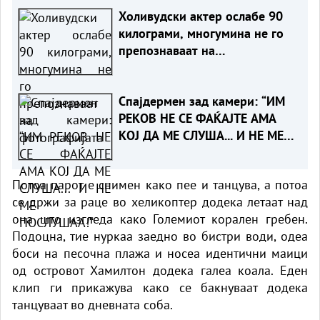
Холивудски актер ослабе 90
килограми, многумина не го
препознаваат на
фотографијата
Спајдермен зад камери: “ИМ
РЕКОВ НЕ СЕ ФАЌАЈТЕ АМА
КОЈ ДА МЕ СЛУША... И НЕ МЕ
ПОСЛУШАА!“
Потоа парот е снимен како пее и танцува, а потоа
се држи за раце во хеликоптер додека летаат над
она што изгледа како Големиот корален гребен.
Подоцна, тие нуркаа заедно во бистри води, одеа
боси на песочна плажа и носеа идентични маици
од островот Хамилтон додека галеа коала. Еден
клип ги прикажува како се бакнуваат додека
танцуваат во дневната соба.