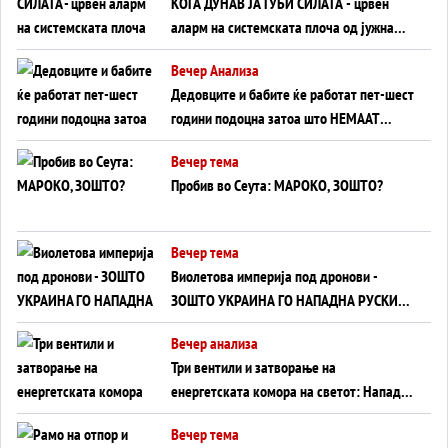
КОГА ДУНАВ ЈА ГУБИ СИЛАТА - црвен
аларм на системската плоча од јужна
Германија до Црното Море...
Вечер Анализа
Дедовците и бабите ќе работат пет-шест
години подоцна затоа што НЕМААТ
ВНУЦИ ДА ГИ ЗАМЕНАТ
Вечер тема
Пробив во Сеута: МАРОКО, ЗОШТО?
Вечер тема
Виолетова империја под дронови -
ЗОШТО УКРАИНА ГО НАПАДНА РУСКИОТ
WILDBERRIES
Вечер анализа
Три вентили и затворање на
енергетската комора на светот: Нападот
во Суец најавува глобален енергетски
Вечер тема
инфаркт?