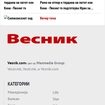
Рамо на отпор и тврдина на патот кон
Кина - Пекинг го подготвува Иран за
американска копнена инвазија
Вечер тема
Силиконскиот ѕид веќе не е непробоен,
Кина го напаѓа последниот голем
монопол на Западот?
Вечер тема
Трамп тврди дека повторно „разговара“
со Иран - ваквите моменти се поопасни
од отворените закани
Вечер тема
Vesnik.com
Maxmedia Group:
е дел од
ДЛАБОКО УДОЛУ: Сметководствените
Vecer.mk
,
Vesti.mk
, и
Vesnik.com
трикови што го соборија ЕНРОН ги
применуваат гигантите за ВИ
Вечер тема
КАТЕГОРИИ
АТОМСКО ДОМИНО НА БЛИСКИОТ
Македонија
Life
ИСТОК
Балкан
Star
Вечер тема