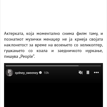
Актерката, која моментално снима филм таму, и
познатиот музички менаџер не ја криеја својата
наклонетост за време на возењето со хеликоптер,
гушкањето со коала и заедничкото нуркање,
пишува „People“.