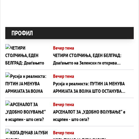
ПРОФИЛ
Вечер тема
ЧЕТИРИ СТОЛЧИЊА, ЕДЕН БЕЛГРАД:
Доаѓањето на Зеленски ги открива
тајните на политиката на балансирање
Вечер тема
на Вучиќ
Русија и реалноста: ПУТИН ЈА МЕНУВА
АРМИЈАТА ЗА ВОЈНА ШТО ОСТАНУВА
БЕЗ ФРОНТ
Вечер тема
АРСЕНАЛОТ ЗА „УДОБНО ВОЈУВАЊЕ“ е
исцрпен - што сега?
Вечер тема