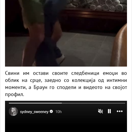
Свини им остави своите следбеници емоџи во
облик на срце, заедно со колекција од интимни
моменти, а Браун го сподели и видеото на својот
профил.