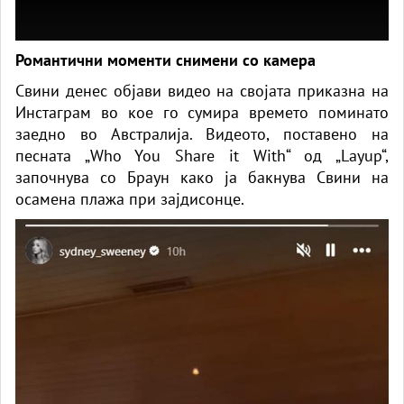
Романтични моменти снимени со камера
Свини денес објави видео на својата приказна на
Инстаграм во кое го сумира времето поминато
заедно во Австралија. Видеото, поставено на
песната „Who You Share it With“ од „Layup“,
започнува со Браун како ја бакнува Свини на
осамена плажа при зајдисонце.