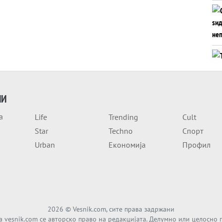
ИИ
а
Life
Trending
Cult
Star
Techno
Спорт
Urban
Економија
Профил
2026
© Vesnik.com, сите права задржани
а vesnik.com се авторско право на редакцијата. Делумно или целосно 