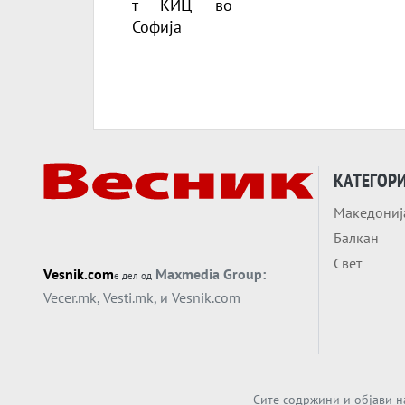
КАТЕГОР
Македониј
Балкан
Свет
Vesnik.com
Maxmedia Group:
е дел од
Vecer.mk
,
Vesti.mk
, и
Vesnik.com
Сите содржини и објави н