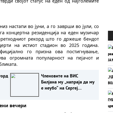
тврди својот статус на еден од најголемите
низ настапи во јуни, а го заврши во јули, со
лга концертна резиденција на еден музичар
претходниот рекорд што го држеше бендот
церти на истиот стадион во 2025 година.
фицијално го призна ова постигнување,
дува огромната популарност на пејачот и
бликата.
горд
Членовите на ВИС
Билјана му „напраја да му
е неубо“ на Сергеј
Ќетковиќ, додуша преку
видео
дени вечери