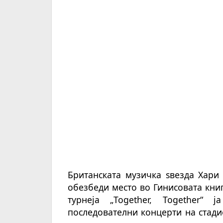
Британската музичка ѕвезда Хари 
обезбеди место во Гинисовата книг
турнеја „Together, Together“
ја
последователни концерти на стади