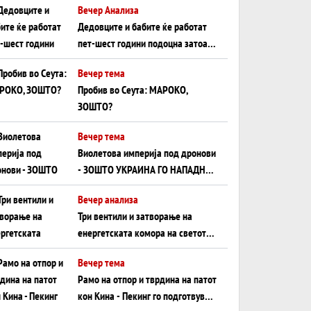
Вечер Анализа
Црното Море...
Дедовците и бабите ќе работат
пет-шест години подоцна затоа
што НЕМААТ ВНУЦИ ДА ГИ
Вечер тема
ЗАМЕНАТ
Пробив во Сеута: МАРОКО,
ЗОШТО?
Вечер тема
Виолетова империја под дронови
- ЗОШТО УКРАИНА ГО НАПАДНА
РУСКИОТ WILDBERRIES
Вечер анализа
Три вентили и затворање на
енергетската комора на светот:
Нападот во Суец најавува
Вечер тема
глобален енергетски инфаркт?
Рамо на отпор и тврдина на патот
кон Кина - Пекинг го подготвува