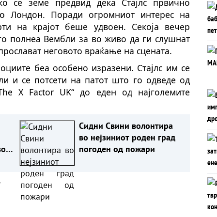
ко се земе предвид дека Стајлс првично
о Лондон. Поради огромниот интерес на
рти на крајот беше удвоен. Секоја вечер
го полнеа Вембли за во живо да ги слушнат
 прослават неговото враќање на сцената.
оциите беа особено изразени. Стајлс им се
ли и се потсети на патот што го одведе од
he X Factor UK“ до еден од најголемите
Сидни Свини волонтира
во нејзиниот роден град
во
погоден од пожари
а