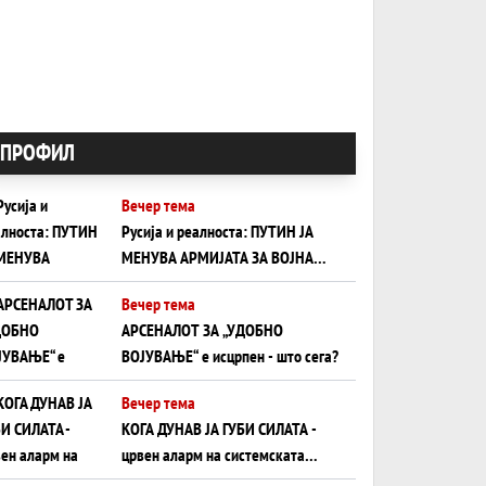
ПРОФИЛ
Вечер тема
Русија и реалноста: ПУТИН ЈА
МЕНУВА АРМИЈАТА ЗА ВОЈНА
ШТО ОСТАНУВА БЕЗ ФРОНТ
Вечер тема
АРСЕНАЛОТ ЗА „УДОБНО
ВОЈУВАЊЕ“ е исцрпен - што сега?
Вечер тема
КОГА ДУНАВ ЈА ГУБИ СИЛАТА -
црвен аларм на системската
плоча од јужна Германија до