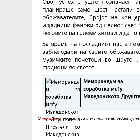
Овој успех е уште позначаен а
планираше само шест настапи в
обожавателите, бројот на конце
илјадници фанови од целиот свет 
неговите најголеми хитови и да го
За време на последниот настап ем
заблагодари на своите обожавате
музичките почетоци во шоуто „T
стадиони во светот.
Меморандум за
соработка меѓу
Македонското Друшт
на Писатели со
Македонскиот КИЦ во
©
vesnik.com
, правата за текстот се на редакцијат
Софија