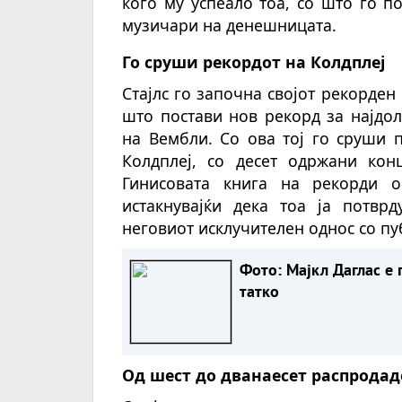
кого му успеало тоа, со што го по
музичари на денешницата.
Го сруши рекордот на Колдплеј
Стајлс го започна својот рекорден 
што постави нов рекорд за најдо
на Вембли. Со ова тој го сруши 
Колдплеј, со десет одржани кон
Гинисовата книга на рекорди о
истакнувајќи дека тоа ја потвр
неговиот исклучителен однос со пу
Фото: Мајкл Даглас е 
татко
Од шест до дванаесет распрода