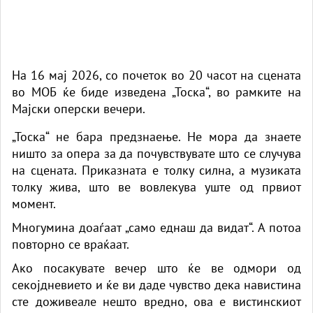
На 16 мај 2026, со почеток во 20 часот на сцената
во МОБ ќе биде изведена „Тоска“, во рамките на
Мајски оперски вечери.
„Тоска“ не бара предзнаење. Не мора да знаете
ништо за опера за да почувствувате што се случува
на сцената. Приказната е толку силна, а музиката
толку жива, што ве вовлекува уште од првиот
момент.
Многумина доаѓаат „само еднаш да видат“. А потоа
повторно се враќаат.
Ако посакувате вечер што ќе ве одмори од
секојдневието и ќе ви даде чувство дека навистина
сте доживеале нешто вредно, ова е вистинскиот