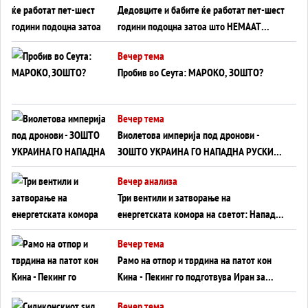
Дедовците и бабите ќе работат пет-шест
години подоцна затоа што НЕМААТ
ВНУЦИ ДА ГИ ЗАМЕНАТ
Вечер тема
Пробив во Сеута: МАРОКО, ЗОШТО?
Вечер тема
Виолетова империја под дронови -
ЗОШТО УКРАИНА ГО НАПАДНА РУСКИОТ
WILDBERRIES
Вечер анализа
Три вентили и затворање на
енергетската комора на светот: Нападот
во Суец најавува глобален енергетски
Вечер тема
инфаркт?
Рамо на отпор и тврдина на патот кон
Кина - Пекинг го подготвува Иран за
американска копнена инвазија
Вечер тема