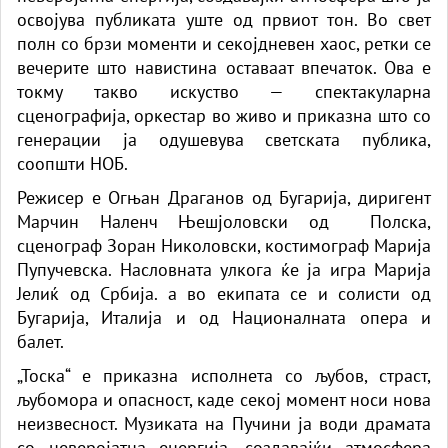
освојува публиката уште од првиот тон. Во свет
полн со брзи моменти и секојдневен хаос, ретки се
вечерите што навистина оставаат впечаток. Ова е
токму такво искуство — спектакуларна
сценографија, оркестар во живо и приказна што со
генерации ја одушевува светската публика,
соопшти НОБ.
Режисер е Огњан Драганов од Бугарија, диригент
Марчин Наленч Њешјоловски од Полска,
сценограф Зоран Николовски, костимограф Марија
Пупучевска. Насловната улкога ќе ја игра Марија
Јелиќ од Србија. а во екипата се и солисти од
Бугарија, Италија и од Националната опера и
балет.
„Тоска“ е приказна исполнета со љубов, страст,
љубомора и опасност, каде секој момент носи нова
неизвесност. Музиката на Пучини ја води драмата
со неверојатна енергија, создавајќи атмосфера