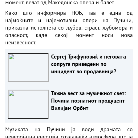
момент, велат од Македонска опера и балет.
Како што информира НОБ, таа е една од
најмоќните и најемотивни опери на Пучини,
приказна исполнета со љубов, страст, љубомора и
опасност, каде секој момент носи нова
неизвесност.
Сергеј Трифуновиќ и неговата
сопруга приведени по
инцидент во продавница?
Тажна вест за музичкиот свет:
Почина познатиот продуцент
Вилијам Орбит
Музиката на Пучини ја води драмата со
неверојатна енергија, создавајќи атмосфера што ја