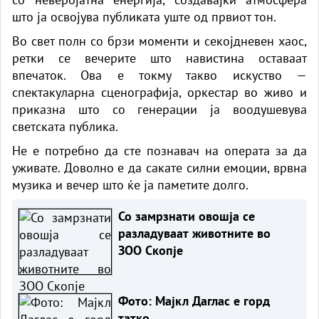
што ја освојува публиката уште од првиот тон.
Во свет полн со брзи моменти и секојдневен хаос,
ретки се вечерите што навистина оставаат
впечаток. Ова е токму такво искуство —
спектакуларна сценографија, оркестар во живо и
приказна што со генерации ја воодушевува
светската публика.
Не е потребно да сте познавач на операта за да
уживате. Доволно е да сакате силни емоции, врвна
музика и вечер што ќе ја паметите долго.
Со замрзнати овошја се
разладуваат животните во
ЗОО Скопје
Фото: Мајкл Даглас е горд
татко