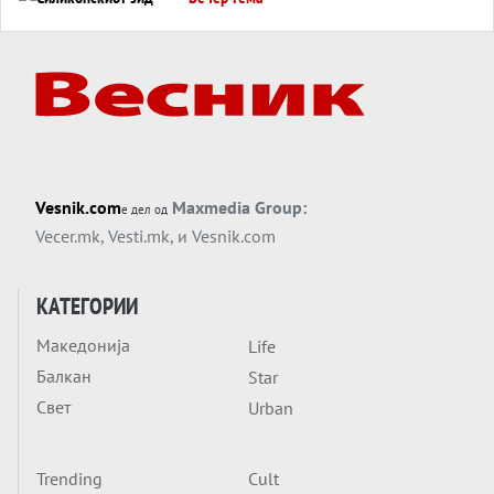
Силиконскиот ѕид веќе не е непробоен,
Кина го напаѓа последниот голем
монопол на Западот?
Вечер тема
Трамп тврди дека повторно „разговара“
со Иран - ваквите моменти се поопасни
од отворените закани
Вечер тема
Vesnik.com
Maxmedia Group:
е дел од
ДЛАБОКО УДОЛУ: Сметководствените
Vecer.mk
,
Vesti.mk
, и
Vesnik.com
трикови што го соборија ЕНРОН ги
применуваат гигантите за ВИ
Вечер тема
КАТЕГОРИИ
АТОМСКО ДОМИНО НА БЛИСКИОТ
Македонија
Life
ИСТОК
Балкан
Star
Вечер тема
Свет
Urban
ОД ШАХЕД ДО СВЕТСКА ВОЈНА?
Обвинувањето кон Русија го поврзува
Блискиот Исток со украинското бојно
Trending
Cult