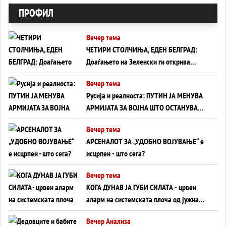
ПРОФИЛ
Вечер тема
ЧЕТИРИ СТОЛЧИЊА, ЕДЕН БЕЛГРАД:
Доаѓањето на Зеленски ги открива
тајните на политиката на балансирање
Вечер тема
на Вучиќ
Русија и реалноста: ПУТИН ЈА МЕНУВА
АРМИЈАТА ЗА ВОЈНА ШТО ОСТАНУВА
БЕЗ ФРОНТ
Вечер тема
АРСЕНАЛОТ ЗА „УДОБНО ВОЈУВАЊЕ“ е
исцрпен - што сега?
Вечер тема
КОГА ДУНАВ ЈА ГУБИ СИЛАТА - црвен
аларм на системската плоча од јужна
Германија до Црното Море...
Вечер Анализа