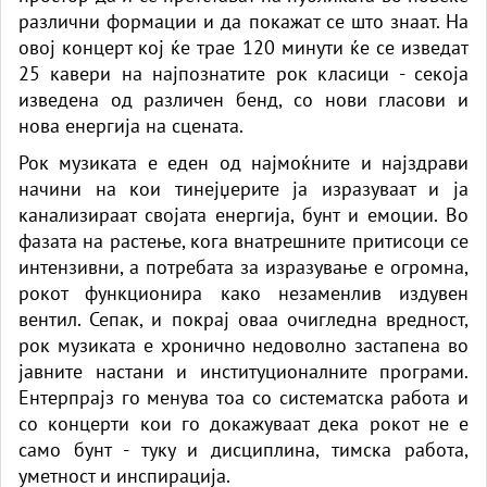
различни формации и да покажат се што знаат. На
овој концерт кој ќе трае 120 минути ќе се изведат
25 кавери на најпознатите рок класици - секоја
изведена од различен бенд, со нови гласови и
нова енергија на сцената.
Рок музиката е еден од најмоќните и најздрави
начини на кои тинејџерите ја изразуваат и ја
канализираат својата енергија, бунт и емоции. Во
фазата на растење, кога внатрешните притисоци се
интензивни, а потребата за изразување е огромна,
рокот функционира како незаменлив издувен
вентил. Сепак, и покрај оваа очигледна вредност,
рок музиката е хронично недоволно застапена во
јавните настани и институционалните програми.
Ентерпрајз го менува тоа со систематска работа и
со концерти кои го докажуваат дека рокот не е
само бунт - туку и дисциплина, тимска работа,
уметност и инспирација.