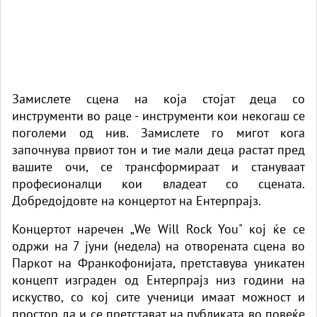
Замислете сцена на која стојат деца со
инструменти во раце - инструменти кои некогаш се
поголеми од нив. Замислете го мигот кога
започнува првиот тон и тие мали деца растат пред
вашите очи, се трансформираат и стануваат
професионалци кои владеат со сцената.
Добредојдовте на концертот на Ентерпрајз.
Концертот наречен „We Will Rock You" кој ќе се
одржи на 7 јуни (недела) на отворената сцена во
Паркот на Франкофонијата, претставува уникатен
концепт изграден од Ентерпрајз низ години на
искуство, со кој сите ученици имаат можност и
простор да и се претстават на публиката во повеќе