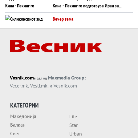
Кина - Пекинг го подготвува Иран за
американска копнена инвазија
Вечер тема
Силиконскиот ѕид веќе не е непробоен,
Кина го напаѓа последниот голем
монопол на Западот?
Вечер тема
Трамп тврди дека повторно „разговара“
со Иран - ваквите моменти се поопасни
од отворените закани
Вечер тема
Vesnik.com
Maxmedia Group:
е дел од
ДЛАБОКО УДОЛУ: Сметководствените
Vecer.mk
,
Vesti.mk
, и
Vesnik.com
трикови што го соборија ЕНРОН ги
применуваат гигантите за ВИ
Вечер тема
КАТЕГОРИИ
АТОМСКО ДОМИНО НА БЛИСКИОТ
Македонија
Life
ИСТОК
Балкан
Star
Вечер тема
Свет
Urban