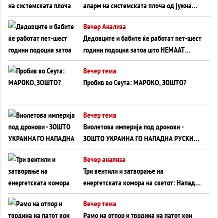
аларм на системската плоча од јужна
Германија до Црното Море...
Вечер Анализа
Дедовците и бабите ќе работат пет-шест
години подоцна затоа што НЕМААТ
ВНУЦИ ДА ГИ ЗАМЕНАТ
Вечер тема
Пробив во Сеута: МАРОКО, ЗОШТО?
Вечер тема
Виолетова империја под дронови -
ЗОШТО УКРАИНА ГО НАПАДНА РУСКИОТ
WILDBERRIES
Вечер анализа
Три вентили и затворање на
енергетската комора на светот: Нападот
во Суец најавува глобален енергетски
Вечер тема
инфаркт?
Рамо на отпор и тврдина на патот кон