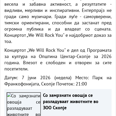
весела и забавна активност, а резултатите -
видливи, мерливи и инспиративни. Ентерпрајз не
гради само музичари. Гради луѓе - самоуверени,
тимски ориентирани, способни да застанат пред
огромна публика и да владеат со сцената.
Концертот „We Will Rock You" е најдобриот доказ за
тоа.
Концертот „We Will Rock You" е дел од Програмата
за култура на Општина Центар-Скопје за 2026
година. Влезот е слободен и отворен за сите
посетители.
Датум: 7 јуни 2026 (недела) Место: Парк на
Франкофонијата, Скопје Почеток: 21:00
Со замрзнати овошја се
разладуваат животните во
ЗОО Скопје