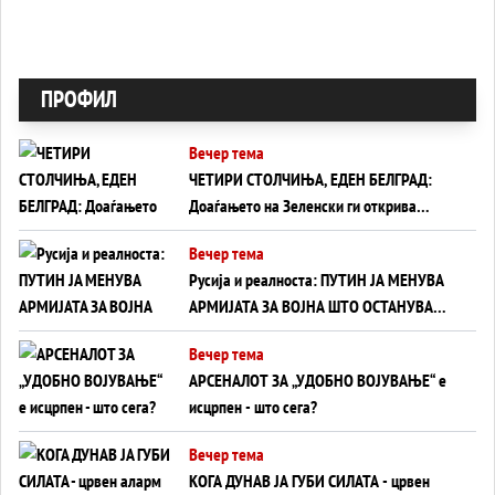
ПРОФИЛ
Вечер тема
ЧЕТИРИ СТОЛЧИЊА, ЕДЕН БЕЛГРАД:
Доаѓањето на Зеленски ги открива
тајните на политиката на балансирање
Вечер тема
на Вучиќ
Русија и реалноста: ПУТИН ЈА МЕНУВА
АРМИЈАТА ЗА ВОЈНА ШТО ОСТАНУВА
БЕЗ ФРОНТ
Вечер тема
АРСЕНАЛОТ ЗА „УДОБНО ВОЈУВАЊЕ“ е
исцрпен - што сега?
Вечер тема
КОГА ДУНАВ ЈА ГУБИ СИЛАТА - црвен