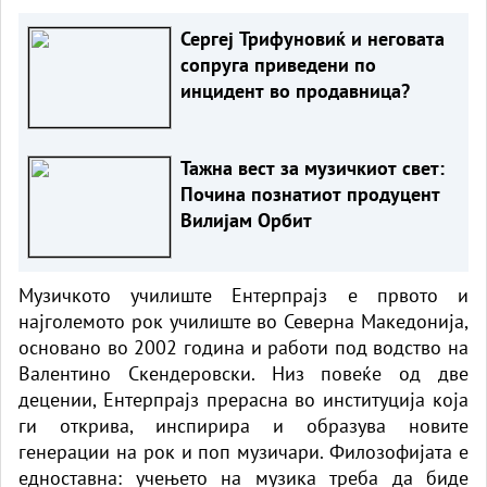
Сергеј Трифуновиќ и неговата
сопруга приведени по
инцидент во продавница?
Тажна вест за музичкиот свет:
Почина познатиот продуцент
Вилијам Орбит
Музичкото училиште Ентерпрајз е првото и
најголемото рок училиште во Северна Македонија,
основано во 2002 година и работи под водство на
Валентино Скендеровски. Низ повеќе од две
децении, Ентерпрајз прерасна во институција која
ги открива, инспирира и образува новите
генерации на рок и поп музичари. Филозофијата е
едноставна: учењето на музика треба да биде