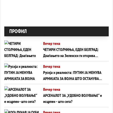
ПРОФИЛ
Вечер тема
ЧЕТИРИ СТОЛЧИЊА, ЕДЕН БЕЛГРАД:
Доаѓањето на Зеленски ги открива
тајните на политиката на балансирање
Вечер тема
на Вучиќ
Русија и реалноста: ПУТИН ЈА МЕНУВА
АРМИЈАТА ЗА ВОЈНА ШТО ОСТАНУВА
БЕЗ ФРОНТ
Вечер тема
АРСЕНАЛОТ ЗА „УДОБНО ВОЈУВАЊЕ“ е
исцрпен - што сега?
Вечер тема