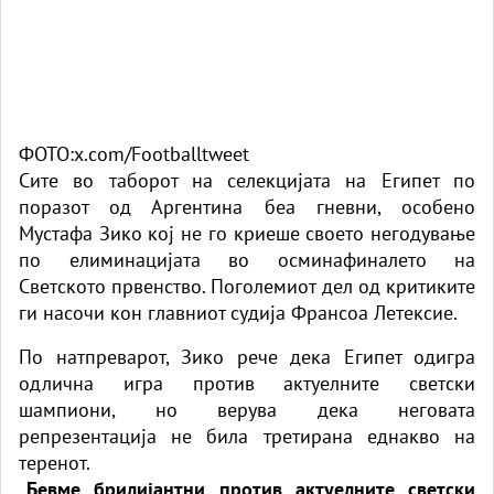
ФОТО:x.com/Footballtweet
Сите во таборот на селекцијата на Египет по
поразот од Аргентина беа гневни, особено
Мустафа Зико кој не го криеше своето негодување
по елиминацијата во осминафиналето на
Светското првенство. Поголемиот дел од критиките
ги насочи кон главниот судија Франсоа Летексие.
По натпреварот, Зико рече дека Египет одигра
одлична игра против актуелните светски
шампиони, но верува дека неговата
репрезентација не била третирана еднакво на
теренот.
„Бевме брилијантни против актуелните светски