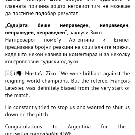
главната причина зошто неговиот тим не можеше
да постигне подобар резултат.
„
Судијата беше неправеден, неправеден,
неправеден, неправеден“,
заклучи Зико.
Натпреварот помеѓу Аргентина и Египет
предизвика бројни реакции на социјалните мрежи,
каде што некои навивачи коментираа и за неколку
контроверзни судиски одлуки.
🇪🇬🗣️ Mostafa Ziko: “We were brilliant against the
reigning world champions. But the referee, François
Letexier, was definitely biased from the very start of
the match.
He constantly tried to stop us and wanted to shut us
down on the pitch.
Congratulations to Argentina for the…
pic.twitter.com/yj3g6hDQWF