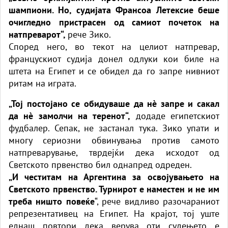
шампиони. Но, судијата Франсоа Летексие беше
очигледно пристрасен од самиот почеток на
натпреварот“,
рече Зико.
Според него, во текот на целиот натпревар,
францускиот судија донел одлуки кои биле на
штета на Египет и се обидел да го запре нивниот
ритам на играта.
„Тој постојано се обидуваше да нè запре и сакал
да нè замолчи на теренот“,
додаде египетскиот
фудбалер. Сепак, не застанал тука. Зико упати и
многу сериозни обвинувања против самото
натпреварување, тврдејќи дека исходот од
Светското првенство бил однапред одреден.
„И честитам на Аргентина за освојувањето на
Светското првенство. Турнирот е наместен и не им
треба ништо повеќе
“, рече видливо разочараниот
репрезентативец на Египет. На крајот, тој уште
еднаш повтори дека верува оти судењето е