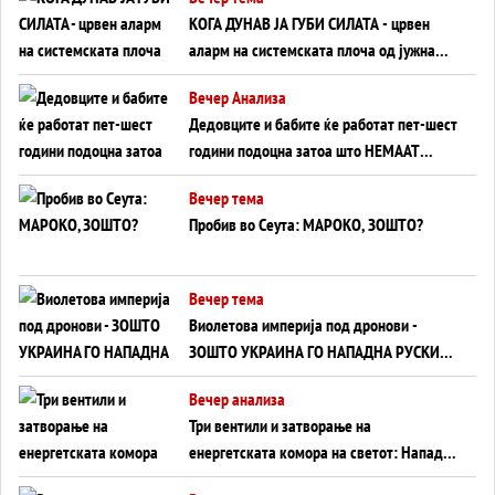
КОГА ДУНАВ ЈА ГУБИ СИЛАТА - црвен
аларм на системската плоча од јужна
Германија до Црното Море...
Вечер Анализа
Дедовците и бабите ќе работат пет-шест
години подоцна затоа што НЕМААТ
ВНУЦИ ДА ГИ ЗАМЕНАТ
Вечер тема
Пробив во Сеута: МАРОКО, ЗОШТО?
Вечер тема
Виолетова империја под дронови -
ЗОШТО УКРАИНА ГО НАПАДНА РУСКИОТ
WILDBERRIES
Вечер анализа
Три вентили и затворање на
енергетската комора на светот: Нападот
во Суец најавува глобален енергетски