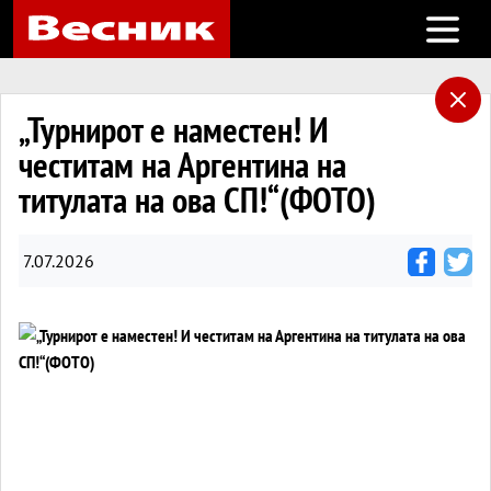
Open m
„Турнирот е наместен! И
честитам на Аргентина на
титулата на ова СП!“(ФОТО)
7.07.2026