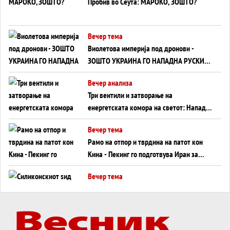
Пробив во Сеута: МАРОКО, ЗОШТО?
Вечер тема
Виолетова империја под дронови -
ЗОШТО УКРАИНА ГО НАПАДНА РУСКИОТ
WILDBERRIES
Вечер анализа
Три вентили и затворање на
енергетската комора на светот: Нападот
во Суец најавува глобален енергетски
Вечер тема
инфаркт?
Рамо на отпор и тврдина на патот кон
Кина - Пекинг го подготвува Иран за
американска копнена инвазија
Вечер тема
Силиконскиот ѕид веќе не е непробоен,
Кина го напаѓа последниот голем
монопол на Западот?
Вечер тема