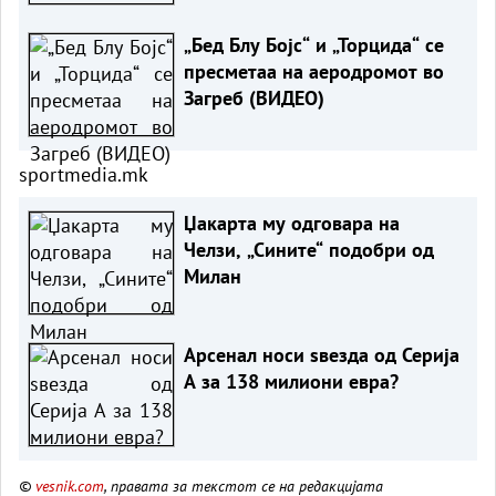
„Бед Блу Бојс“ и „Торцида“ се
пресметаа на аеродромот во
Загреб (ВИДЕО)
sportmedia.mk
Џакарта му одговара на
Челзи, „Сините“ подобри од
Милан
Арсенал носи ѕвезда од Серија
А за 138 милиони евра?
©
vesnik.com
, правата за текстот се на редакцијата