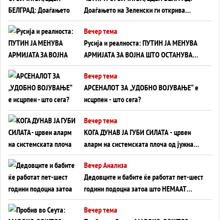
Доаѓањето на Зеленски ги открива
тајните на политиката на балансирање
Вечер тема
на Вучиќ
Русија и реалноста: ПУТИН ЈА МЕНУВА
АРМИЈАТА ЗА ВОЈНА ШТО ОСТАНУВА
БЕЗ ФРОНТ
Вечер тема
АРСЕНАЛОТ ЗА „УДОБНО ВОЈУВАЊЕ“ е
исцрпен - што сега?
Вечер тема
КОГА ДУНАВ ЈА ГУБИ СИЛАТА - црвен
аларм на системската плоча од јужна
Германија до Црното Море...
Вечер Анализа
Дедовците и бабите ќе работат пет-шест
години подоцна затоа што НЕМААТ
ВНУЦИ ДА ГИ ЗАМЕНАТ
Вечер тема