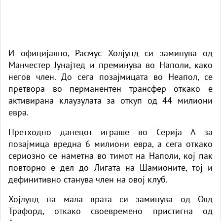
И официјално, Расмус Холјунд си заминува од
Манчестер Јунајтед и преминува во Наполи, како
негов член. До сега позајмицата во Неапол, се
претвора во перманентен трансфер откако е
активирана клаузулата за откуп од 44 милиони
евра.
Претходно данецот играше во Серија А за
позајмица вредна 6 милиони евра, а сега откако
сериозно се наметна во тимот на Наполи, кој пак
повторно е дел до Лигата на Шамионите, тој и
дефинитивно станува член на овој клуб.
Хојлунд на мала врата си заминува од Олд
Трафорд, откако своевремено пристигна од