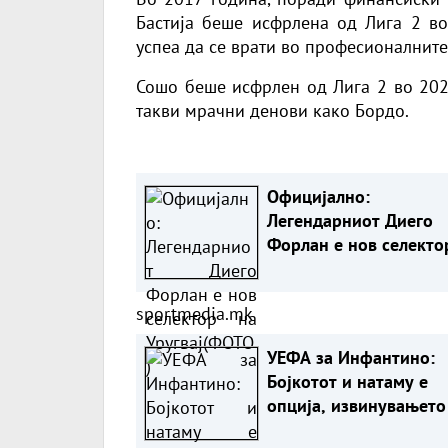
Бастија беше исфрлена од Лига 2 во 
успеа да се врати во професионалните
Сошо беше исфрлен од Лига 2 во 202
такви мрачни денови како Бордо.
Официјално:
Легендарниот Диего
Форлан е нов селекто
Уругвај(ФОТО)
sportmedia.mk
УЕФА за Инфантино:
Бојкотот и натаму е
опција, извинувањето
е доволно!