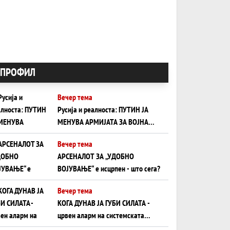
ПРОФИЛ
Вечер тема
Русија и реалноста: ПУТИН ЈА
МЕНУВА АРМИЈАТА ЗА ВОЈНА
ШТО ОСТАНУВА БЕЗ ФРОНТ
Вечер тема
АРСЕНАЛОТ ЗА „УДОБНО
ВОЈУВАЊЕ“ е исцрпен - што сега?
Вечер тема
КОГА ДУНАВ ЈА ГУБИ СИЛАТА -
црвен аларм на системската
плоча од јужна Германија до