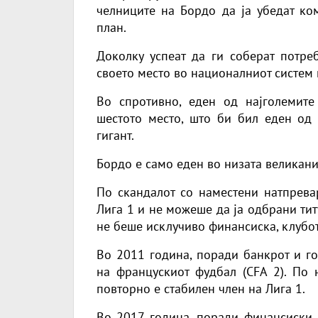
челниците на Бордо да ја убедат ко
план.
Доколку успеат да ги соберат потре
своето место во националниот систем
Во спротивно, еден од најголемит
шестото место, што би бил еден од
гигант.
Бордо е само еден во низата великан
По скандалот со наместени натпрева
Лига 1 и не можеше да ја одбрани ти
не беше исклучиво финансиска, клубо
Во 2011 година, поради банкрот и го
на францускиот фудбал (CFA 2). По н
повторно е стабилен член на Лига 1.
Во 2017 година, поради финансиски