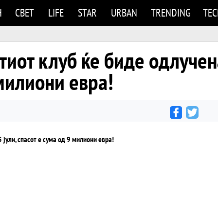
Н
СВЕТ
LIFE
STAR
URBAN
TRENDING
TE
тиот клуб ќе биде одлучена
 милиони евра!