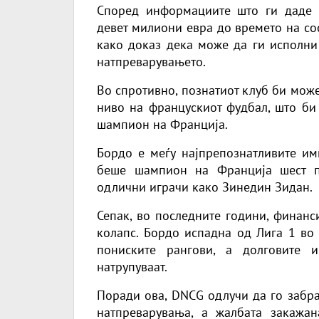
Според информациите што ги даде 
девет милиони евра до времето на со
како доказ дека може да ги исполни
натпреварувањето.
Во спротивно, познатиот клуб би мож
ниво на францускиот фудбал, што би
шампион на Франција.
Бордо е меѓу најпрепознатливите им
беше шампион на Франција шест п
одлични играчи како Зинедин Зидан.
Сепак, во последните години, финанс
колапс. Бордо испадна од Лига 1 во
пониските рангови, а долговите 
натрупуваат.
Поради ова, DNCG одлучи да го забр
натпреварувања, а жалбата закажан