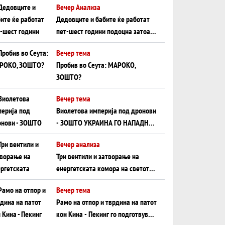
Вечер Анализа
Црното Море...
Дедовците и бабите ќе работат
пет-шест години подоцна затоа
што НЕМААТ ВНУЦИ ДА ГИ
Вечер тема
ЗАМЕНАТ
Пробив во Сеута: МАРОКО,
ЗОШТО?
Вечер тема
Виолетова империја под дронови
- ЗОШТО УКРАИНА ГО НАПАДНА
РУСКИОТ WILDBERRIES
Вечер анализа
Три вентили и затворање на
енергетската комора на светот:
Нападот во Суец најавува
Вечер тема
глобален енергетски инфаркт?
Рамо на отпор и тврдина на патот
кон Кина - Пекинг го подготвува