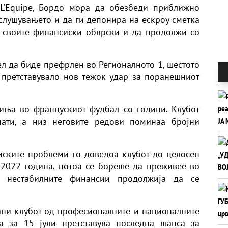
L’Equipe, Бордо мора да обезбеди приближно
слушувањето и да ги депонира на ескроу сметка
 своите финансиски обврски и да продолжи со
ел да биде префрлен во Регионалното 1, шестото
 претставувало нов тежок удар за поранешниот
иња во францускиот фудбал со години. Клубот
ати, а низ неговите редови поминаа бројни
иските проблеми го доведоа клубот до целосен
 2022 година, потоа се бореше да преживее во
и нестабилните финансии продолжија да се
ани клубот од професионалните и националните
а за 15 јули претставува последна шанса за