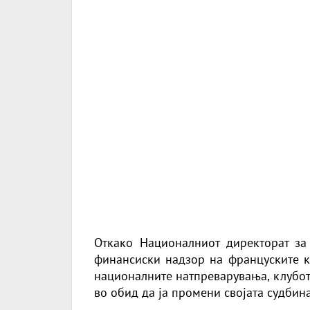
Откако Националниот директорат за
финансиски надзор на француските к
националните натпреварувања, клубот 
во обид да ја промени својата судбина