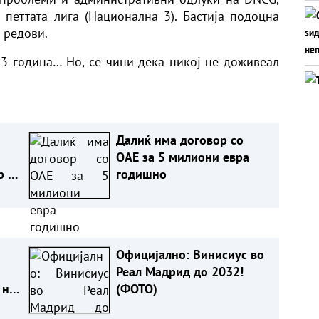
петтата лига (Национална 3). Бастија подоцна
 редови.
3 година… Но, се чини дека никој не доживеал
Далиќ има договор со
ОАЕ за 5 милиони евра
р на
годишно
Официјално: Винисиус во
Реал Мадрид до 2032!
 не
(ФОТО)