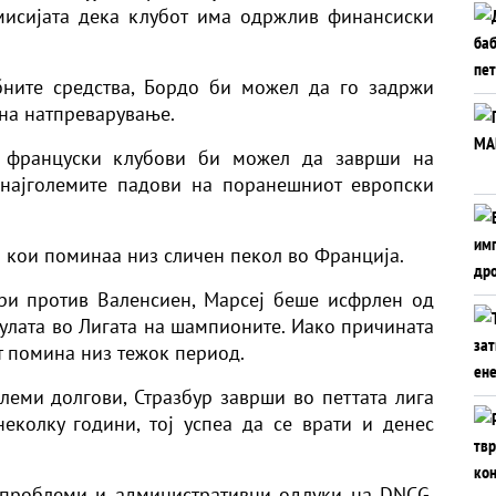
мисијата дека клубот има одржлив финансиски
бните средства, Бордо би можел да го задржи
 на натпреварување.
е француски клубови би можел да заврши на
 најголемите падови на поранешниот европски
и кои поминаа низ сличен пекол во Франција.
ри против Валенсиен, Марсеј беше исфрлен од
тулата во Лигата на шампионите. Иако причината
т помина низ тежок период.
леми долгови, Стразбур заврши во петтата лига
еколку години, тој успеа да се врати и денес
 проблеми и административни одлуки на DNCG,