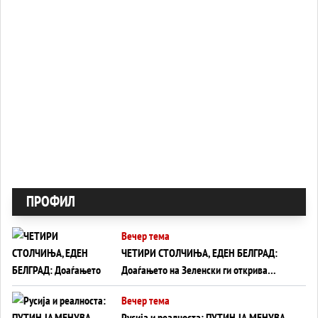
ПРОФИЛ
Вечер тема
ЧЕТИРИ СТОЛЧИЊА, ЕДЕН БЕЛГРАД:
Доаѓањето на Зеленски ги открива
тајните на политиката на балансирање
Вечер тема
на Вучиќ
Русија и реалноста: ПУТИН ЈА МЕНУВА