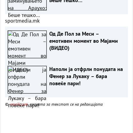
Беше тешко…
sportmedia.mk
Од Де Пол за Меси –
емотивен момент во Мајами
(ВИДЕО)
Наполи ја отфрли понудата на
Фенер за Лукаку – бара
повеќе пари!
©
vesnik.com
, правата за текстот се на редакцијата