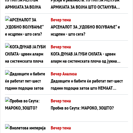
АРМИЈАТА ЗА ВОЈНА ШТО ОСТАНУВА
БЕЗ ФРОНТ
Вечер тема
АРСЕНАЛОТ ЗА „УДОБНО ВОЈУВАЊЕ“ е
исцрпен - што сега?
Вечер тема
КОГА ДУНАВ ЈА ГУБИ СИЛАТА - црвен
аларм на системската плоча од јужна
Германија до Црното Море...
Вечер Анализа
Дедовците и бабите ќе работат пет-шест
години подоцна затоа што НЕМААТ
ВНУЦИ ДА ГИ ЗАМЕНАТ
Вечер тема
Пробив во Сеута: МАРОКО, ЗОШТО?
Вечер тема