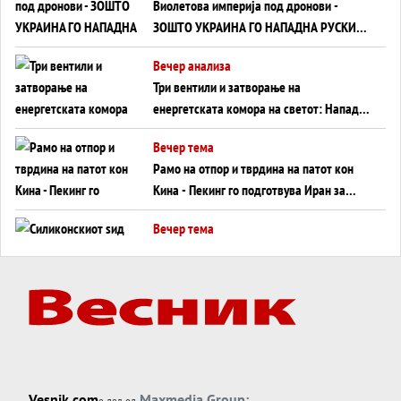
Виолетова империја под дронови -
ЗОШТО УКРАИНА ГО НАПАДНА РУСКИОТ
WILDBERRIES
Вечер анализа
Три вентили и затворање на
енергетската комора на светот: Нападот
во Суец најавува глобален енергетски
Вечер тема
инфаркт?
Рамо на отпор и тврдина на патот кон
Кина - Пекинг го подготвува Иран за
американска копнена инвазија
Вечер тема
Силиконскиот ѕид веќе не е непробоен,
Кина го напаѓа последниот голем
монопол на Западот?
Вечер тема
Трамп тврди дека повторно „разговара“
со Иран - ваквите моменти се поопасни
од отворените закани
Вечер тема
Vesnik.com
Maxmedia Group:
е дел од