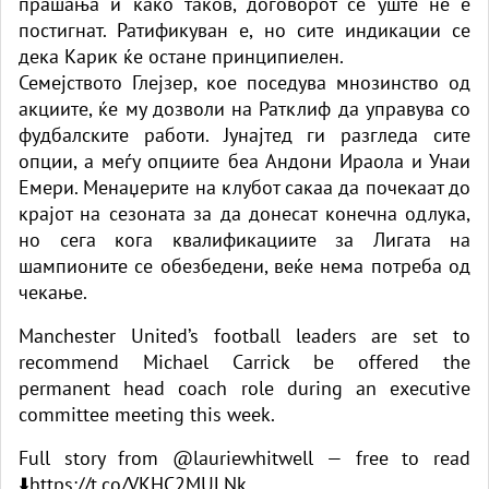
прашања и како таков, договорот сè уште не е
постигнат. Ратификуван е, но сите индикации се
дека Карик ќе остане принципиелен.
Семејството Глејзер, кое поседува мнозинство од
акциите, ќе му дозволи на Ратклиф да управува со
фудбалските работи. Јунајтед ги разгледа сите
опции, а меѓу опциите беа Андони Ираола и Унаи
Емери. Менаџерите на клубот сакаа да почекаат до
крајот на сезоната за да донесат конечна одлука,
но сега кога квалификациите за Лигата на
шампионите се обезбедени, веќе нема потреба од
чекање.
Manchester United’s football leaders are set to
recommend Michael Carrick be offered the
permanent head coach role during an executive
committee meeting this week.
Full story from
@lauriewhitwell
— free to read
⬇️
https://t.co/VKHC2MULNk