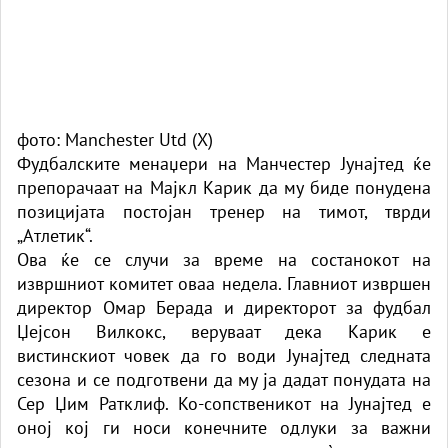
фото: Manchester Utd (X)
Фудбалските менаџери на Манчестер Јунајтед ќе
препорачаат на Мајкл Карик да му биде понудена
позицијата постојан тренер на тимот, тврди
„Атлетик“.
Ова ќе се случи за време на состанокот на
извршниот комитет оваа недела. Главниот извршен
директор Омар Берада и директорот за фудбал
Џејсон Вилкокс, веруваат дека Карик е
вистинскиот човек да го води Јунајтед следната
сезона и се подготвени да му ја дадат понудата на
Сер Џим Ратклиф. Ко-сопственикот на Јунајтед е
оној кој ги носи конечните одлуки за важни