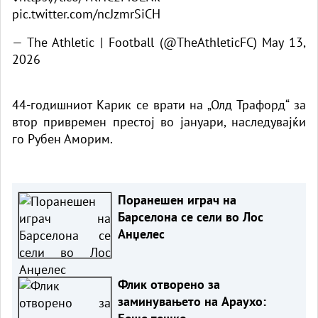
pic.twitter.com/ncJzmrSiCH
— The Athletic | Football (@TheAthleticFC)
May 13,
2026
44-годишниот Карик се врати на „Олд Трафорд“ за
втор привремен престој во јануари, наследувајќи
го Рубен Аморим.
Поранешен играч на
Барселона се сели во Лос
Анџелес
Флик отворено за
заминувањето на Араухо: