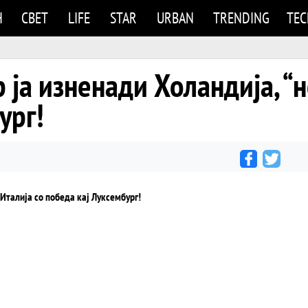
Н
СВЕТ
LIFE
STAR
URBAN
TRENDING
TE
 ја изненади Холандија, “н
ург!