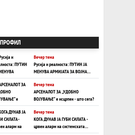
ПРОФИЛ
Вечер тема
Русија и реалноста: ПУТИН ЈА
МЕНУВА АРМИЈАТА ЗА ВОЈНА
ШТО ОСТАНУВА БЕЗ ФРОНТ
Вечер тема
АРСЕНАЛОТ ЗА „УДОБНО
ВОЈУВАЊЕ“ е исцрпен - што сега?
Вечер тема
КОГА ДУНАВ ЈА ГУБИ СИЛАТА -
црвен аларм на системската
плоча од јужна Германија до