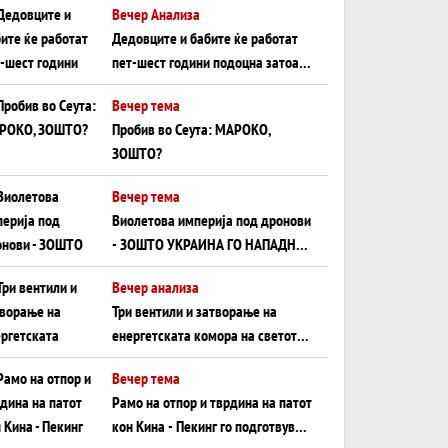
Вечер Анализа
Црното Море...
Дедовците и бабите ќе работат
пет-шест години подоцна затоа
што НЕМААТ ВНУЦИ ДА ГИ
Вечер тема
ЗАМЕНАТ
Пробив во Сеута: МАРОКО,
ЗОШТО?
Вечер тема
Виолетова империја под дронови
- ЗОШТО УКРАИНА ГО НАПАДНА
РУСКИОТ WILDBERRIES
Вечер анализа
Три вентили и затворање на
енергетската комора на светот:
Нападот во Суец најавува
Вечер тема
глобален енергетски инфаркт?
Рамо на отпор и тврдина на патот
кон Кина - Пекинг го подготвува