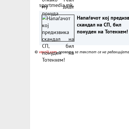
sportmedia.mk
Напаѓачот кој предиз
скандал на СП, бил
понуден на Тотенхем!
©
vesnik.com
, правата за текстот се на редакцијат