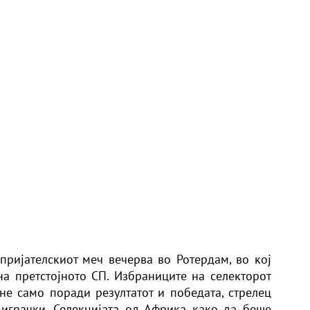
пријателскиот меч вечерва во Ротердам, во кој
на претстојното СП. Избраниците на селекторот
 не само поради резултатот и победата, стрелец
 играчки. Селекцијата од Африка како да беше