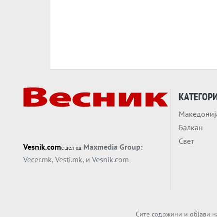
КАТЕГОР
Македониј
Балкан
Свет
Vesnik.com
Maxmedia Group:
е дел од
Vecer.mk
,
Vesti.mk
, и
Vesnik.com
Сите содржини и објави н