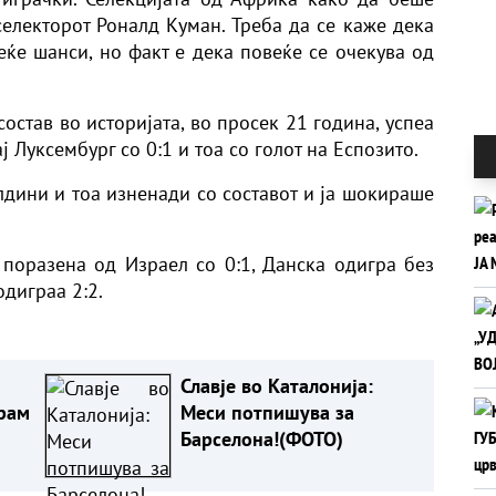
лекторот Роналд Куман. Треба да се каже дека
еќе шанси, но факт е дека повеќе се очекува од
состав во историјата, во просек 21 година, успеа
ј Луксембург со 0:1 и тоа со голот на Еспозито.
алдини и тоа изненади со составот и ја шокираше
поразена од Израел со 0:1, Данска одигра без
одиграа 2:2.
Славје во Каталонија:
грам
Меси потпишува за
Барселона!(ФОТО)