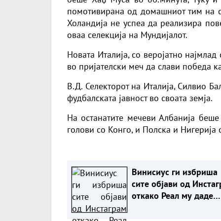
помотивирана од домашниот тим на се
Холандија не успеа да реализира пов
оваа селекција на Мундијалот.
Новата Италија, со веројатно најмлад 
во пријателски меч да слави победа ка
В.Д. Селекторот на Италија, Силвио Б
фудбалската јавност во своата земја.
На останатите мечеви Албанија беше 
голови со Конго, и Полска и Нигерија 
Винисиус ги избриша
сите објави од Инста
откако Реал му даде
понуда