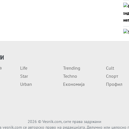
ИИ
а
Life
Trending
Cult
Star
Techno
Спорт
Urban
Економија
Профил
2026
© Vesnik.com, сите права задржани
а vesnik.com се авторско право на редакцијата. Делумно или целосно 