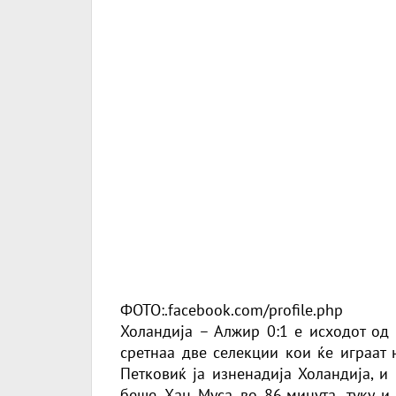
ФОТО:.facebook.com/profile.php
Холандија – Алжир 0:1 е исходот од 
сретнаа две селекции кои ќе играат 
Петковиќ ја изненадија Холандија, и
беше Хаџ Муса во 86.минута, туку и