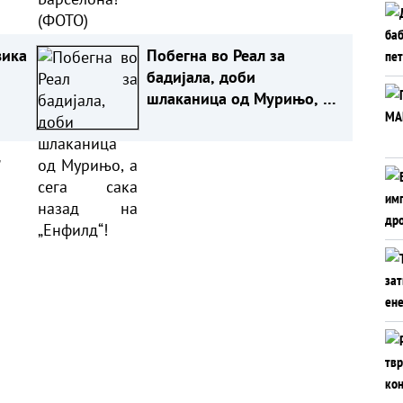
вика
Побегна во Реал за
бадијала, доби
шлаканица од Мурињо, а
сега сака назад на
„Енфилд“!
а