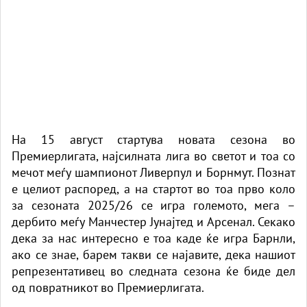
На 15 август стартува новата сезона во
Премиерлигата, најсилната лига во светот и тоа со
мечот меѓу шампионот Ливерпул и Борнмут. Познат
е целиот распоред, а на стартот во тоа прво коло
за сезоната 2025/26 се игра големото, мега –
дербито меѓу Манчестер Јунајтед и Арсенал. Секако
дека за нас интересно е тоа каде ќе игра Барнли,
ако се знае, барем такви се најавите, дека нашиот
репрезентативец во следната сезона ќе биде дел
од повратникот во Премиерлигата.