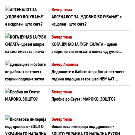
БЕЗ ФРОНТ
Вечер тема
АРСЕНАЛОТ ЗА „УДОБНО ВОЈУВАЊЕ“ е
исцрпен - што сега?
Вечер тема
КОГА ДУНАВ ЈА ГУБИ СИЛАТА - црвен
аларм на системската плоча од јужна
Германија до Црното Море...
Вечер Анализа
Дедовците и бабите ќе работат пет-шест
години подоцна затоа што НЕМААТ
ВНУЦИ ДА ГИ ЗАМЕНАТ
Вечер тема
Пробив во Сеута: МАРОКО, ЗОШТО?
Вечер тема
Виолетова империја под дронови -
ЗОШТО УКРАИНА ГО НАПАДНА РУСКИОТ