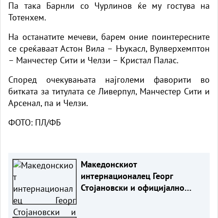
Па така Барнли со Чурлинов ќе му гостува на
Тотенхем.
На останатите мечеви, барем оние поинтересните
се среќаваат Астон Вила – Њукасл, Вулверхемптон
– Манчестер Сити и Челзи – Кристал Палас.
Според очекувањата најголеми фаворити во
битката за титулата се Ливерпул, Манчестер Сити и
Арсенал, па и Челзи.
ФОТО: ПЛ/ФБ
Македонскиот
интернационалец Георг
Стојановски и официјално
фудбалер на катарски Лусаил