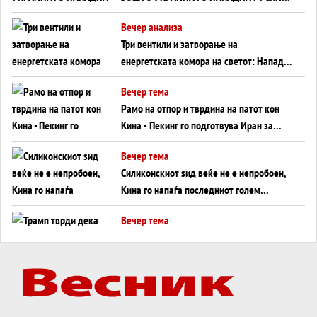
WILDBERRIES
Вечер анализа
Три вентили и затворање на
енергетската комора на светот: Нападот
во Суец најавува глобален енергетски
Вечер тема
инфаркт?
Рамо на отпор и тврдина на патот кон
Кина - Пекинг го подготвува Иран за
американска копнена инвазија
Вечер тема
Силиконскиот ѕид веќе не е непробоен,
Кина го напаѓа последниот голем
монопол на Западот?
Вечер тема
Трамп тврди дека повторно „разговара“
со Иран - ваквите моменти се поопасни
од отворените закани
Вечер тема
ДЛАБОКО УДОЛУ: Сметководствените