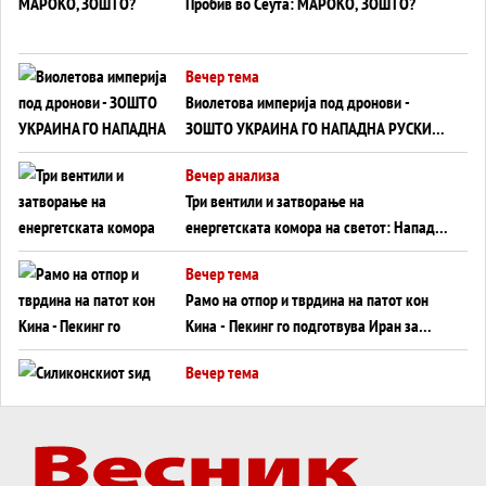
Пробив во Сеута: МАРОКО, ЗОШТО?
Вечер тема
Виолетова империја под дронови -
ЗОШТО УКРАИНА ГО НАПАДНА РУСКИОТ
WILDBERRIES
Вечер анализа
Три вентили и затворање на
енергетската комора на светот: Нападот
во Суец најавува глобален енергетски
Вечер тема
инфаркт?
Рамо на отпор и тврдина на патот кон
Кина - Пекинг го подготвува Иран за
американска копнена инвазија
Вечер тема
Силиконскиот ѕид веќе не е непробоен,
Кина го напаѓа последниот голем
монопол на Западот?
Вечер тема