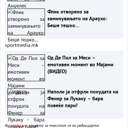
Флик отворено за
заминувањето на Араухо:
Беше тешко…
sportmedia.mk
Од Де Пол за Меси –
емотивен момент во Мајами
(ВИДЕО)
Наполи ја отфрли понудата на
Фенер за Лукаку – бара
повеќе пари!
©
vesnik.com
, правата за текстот се на редакцијата