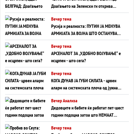
Доаѓањето на Зеленски ги открива
тајните на политиката на балансирање
Вечер тема
на Вучиќ
Русија и реалноста: ПУТИН ЈА МЕНУВА
АРМИЈАТА ЗА ВОЈНА ШТО ОСТАНУВА
БЕЗ ФРОНТ
Вечер тема
АРСЕНАЛОТ ЗА „УДОБНО ВОЈУВАЊЕ“ е
исцрпен - што сега?
Вечер тема
КОГА ДУНАВ ЈА ГУБИ СИЛАТА - црвен
аларм на системската плоча од јужна
Германија до Црното Море...
Вечер Анализа
Дедовците и бабите ќе работат пет-шест
години подоцна затоа што НЕМААТ
ВНУЦИ ДА ГИ ЗАМЕНАТ
Вечер тема