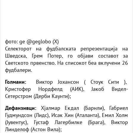
фото: ge @geglobo (X)
Селекторот на фудбалската репрезентација на
Шведска, Грем Потер, го објави составот за
Светското првенство. На списокот беа вклучени 26
фудбалери.
Голмани:
Виктор Јохансон ( Стоук Сити ),
Кристофер Нордфелд (АИК), Јакоб Видел-
Сетерстром (Дерби Каунти);
Дефанзивци:
Хјалмар Екдал (Барнли), Габриел
Гудмундсон (Лидс), Исак Хин (Аталанта), Емил Холм
(Јувентус), Густаф Лагербилке (Брага), Виктор
Линделоф (Астон Вила);