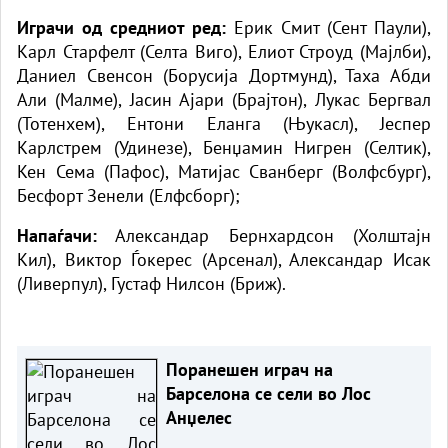
Играчи од средниот ред:
Ерик Смит (Сент Паули),
Карл Старфелт (Селта Виго), Елиот Строуд (Мајлби),
Даниел Свенсон (Борусија Дортмунд), Таха Абди
Али (Малме), Јасин Ајари (Брајтон), Лукас Бергвал
(Тотенхем), Ентони Еланга (Њукасл), Јеспер
Карлстрем (Удинезе), Бенџамин Нигрен (Селтик),
Кен Сема (Пафос), Матијас Сванберг (Волфсбург),
Бесфорт Зенели (Елфсборг);
Напаѓачи:
Александар Бернхардсон (Холштајн
Кил), Виктор Ѓокерес (Арсенал), Александар Исак
(Ливерпул), Густаф Нилсон (Бриж).
Поранешен играч на
Барселона се сели во Лос
Анџелес