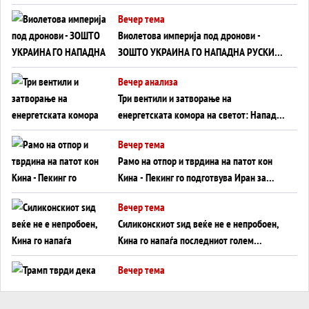
Вечер тема
Виолетова империја под дронови -
ЗОШТО УКРАИНА ГО НАПАДНА РУСКИОТ
WILDBERRIES
Вечер анализа
Три вентили и затворање на
енергетската комора на светот: Нападот
во Суец најавува глобален енергетски
Вечер тема
инфаркт?
Рамо на отпор и тврдина на патот кон
Кина - Пекинг го подготвува Иран за
американска копнена инвазија
Вечер тема
Силиконскиот ѕид веќе не е непробоен,
Кина го напаѓа последниот голем
монопол на Западот?
Вечер тема
Трамп тврди дека повторно „разговара“
со Иран - ваквите моменти се поопасни