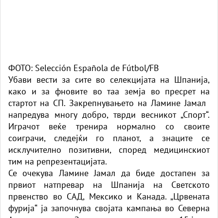
ФОТО: Selección Española de Fútbol/FB
Убави вести за сите во селекцијата на Шпанија,
како и за фновите во таа земја во пресрет на
стартот на СП. Закрепнувањето на Ламине Јамал ​​
напредува многу добро, тврди весникот „Спорт“.
Играчот веќе тренира нормално со своите
соиграчи, следејќи го планот, а знаците се
исклучително позитивни, според медицинскиот
тим на репрезентацијата.
Се очекува Ламине Јамал ​​да биде достапен за
првиот натпревар на Шпанија на Светското
првенство во САД, Мексико и Канада. „Црвената
фурија“ ја започнува својата кампања во Северна