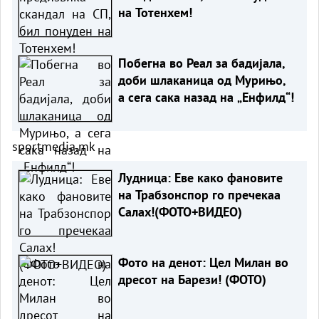
на Тотенхем!
Побегна во Реал за бадијала,
доби шлаканица од Мурињо,
а сега сака назад на „Енфилд“!
sportmedia.mk
Лудница: Еве како фановите
на Трабзонспор го пречекаа
Салах!(ФОТО+ВИДЕО)
Фото на денот: Цел Милан во
дресот на Барези! (ФОТО)