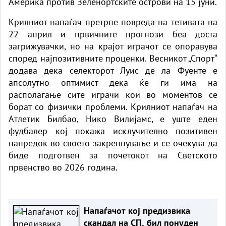
Америка против Зеленортските острови на 15 јуни.
Крилниот напаѓач претрпе повреда на тетивата на
22 април и првичните прогнози беа доста
загрижувачки, но на крајот играчот се опоравува
според најпозитивните проценки. Весникот „Спорт“
додава дека селекторот Луис де ла Фуенте е
апсолутно оптимист дека ќе ги има на
располагање сите играчи кои во моментов се
борат со физички проблеми. Крилниот напаѓач на
Атлетик Билбао, Нико Вилијамс, е уште еден
фудбалер кој покажа исклучително позитивен
напредок во своето закрепнување и се очекува да
биде подготвен за почетокот на Светското
првенство во 2026 година.
Напаѓачот кој предизвика
скандал на СП, бил понуден