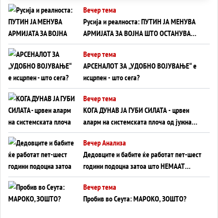
Вечер тема
Русија и реалноста: ПУТИН ЈА МЕНУВА
АРМИЈАТА ЗА ВОЈНА ШТО ОСТАНУВА
БЕЗ ФРОНТ
Вечер тема
АРСЕНАЛОТ ЗА „УДОБНО ВОЈУВАЊЕ“ е
исцрпен - што сега?
Вечер тема
КОГА ДУНАВ ЈА ГУБИ СИЛАТА - црвен
аларм на системската плоча од јужна
Германија до Црното Море...
Вечер Анализа
Дедовците и бабите ќе работат пет-шест
години подоцна затоа што НЕМААТ
ВНУЦИ ДА ГИ ЗАМЕНАТ
Вечер тема
Пробив во Сеута: МАРОКО, ЗОШТО?