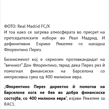
ФОТО: Real Madrid FC/X
И тоа како се загрева атмосферата во пресрет на
претседателските избори во Реал Мадрид. И
дефинитивни Енрике Рикелме го нападна
Флорентино Перез.
Бизнисменот кој е сериозен противкандидат на
“вечниот“ Дон Флорентино, тврид дека Перез рез ѝ
помогнал финансиски на Барселона со
импресивна сума од 400 милиони евра.
„
Флорентино Перез директно ѝ помогна на
Барселона кога не беа во добра финансиска
состојба, со 400 милиони евра
“, изјави Рикелме за
RAC1.