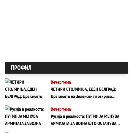
ПРОФИЛ
Вечер тема
ЧЕТИРИ СТОЛЧИЊА, ЕДЕН БЕЛГРАД:
Доаѓањето на Зеленски ги открива
тајните на политиката на балансирање
Вечер тема
на Вучиќ
Русија и реалноста: ПУТИН ЈА МЕНУВА
АРМИЈАТА ЗА ВОЈНА ШТО ОСТАНУВА
БЕЗ ФРОНТ