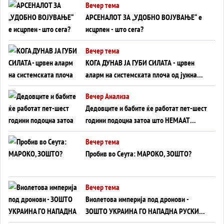
Вечер тема
АРСЕНАЛОТ ЗА „УДОБНО ВОЈУВАЊЕ“ е
исцрпен - што сега?
Вечер тема
КОГА ДУНАВ ЈА ГУБИ СИЛАТА - црвен
аларм на системската плоча од јужна
Германија до Црното Море...
Вечер Анализа
Дедовците и бабите ќе работат пет-шест
години подоцна затоа што НЕМААТ
ВНУЦИ ДА ГИ ЗАМЕНАТ
Вечер тема
Пробив во Сеута: МАРОКО, ЗОШТО?
Вечер тема
Виолетова империја под дронови -
ЗОШТО УКРАИНА ГО НАПАДНА РУСКИОТ
WILDBERRIES