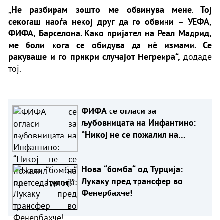
„
Не разбирам зошто ме обвинува мене. Тој
секогаш наоѓа некој друг да го обвини – УЕФА,
ФИФА, Барселона. Како пријател на Реал Мадрид,
ме боли кога се обидува да нè измами. Се
ракуваше и го прикри случајот Негреира“,
додаде
тој.
ФИФА се огласи за
љубовницата на Инфантино:
“Никој не се пожалил на
претседателот!“
Нова “бомба“ од Турција:
Лукаку пред трансфер во
Фенербахче!