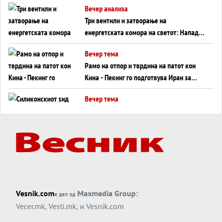
Вечер анализа
Три вентили и затворање на
енергетската комора на светот: Нападот
во Суец најавува глобален енергетски
Вечер тема
инфаркт?
Рамо на отпор и тврдина на патот кон
Кина - Пекинг го подготвува Иран за
американска копнена инвазија
Вечер тема
Силиконскиот ѕид веќе не е непробоен,
Кина го напаѓа последниот голем
монопол на Западот?
Вечер тема
Трамп тврди дека повторно „разговара“
со Иран - ваквите моменти се поопасни
од отворените закани
Вечер тема
Vesnik.com
Maxmedia Group:
е дел од
ДЛАБОКО УДОЛУ: Сметководствените
Vecer.mk
,
Vesti.mk
, и
Vesnik.com
трикови што го соборија ЕНРОН ги