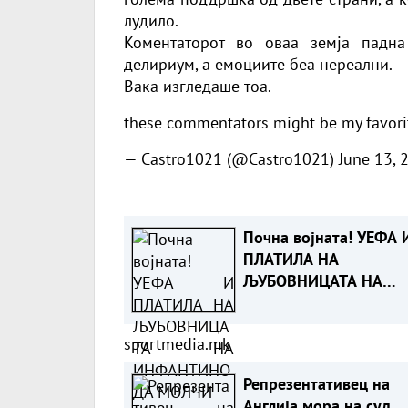
лудило.
Коментаторот во оваа земја падна
делириум, а емоциите беа нереални.
Вака изгледаше тоа.
these commentators might be my favori
— Castro1021 (@Castro1021)
June 13, 
Почна војната! УЕФА 
ПЛАТИЛА НА
ЉУБОВНИЦАТА НА
ИНФАНТИНО ДА МОЛ
sportmedia.mk
Репрезентативец на
Англија мора на суд,