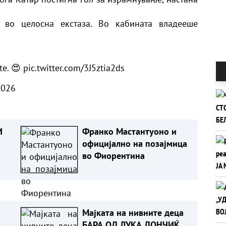
 во целосна екстаза. Во кабината владееше
te. 😍
pic.twitter.com/3J5ztia2ds
2026
И
Франко Мастантуоно и
официјално на позајмица
во Фиорентина
ЧИ
Мајката на нивните деца
БАРА ОД ЛУКА ДОНЧИЌ