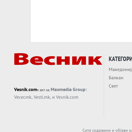
КАТЕГОР
Македониј
Балкан
Свет
Vesnik.com
Maxmedia Group:
е дел од
Vecer.mk
,
Vesti.mk
, и
Vesnik.com
Сите содржини и објави н