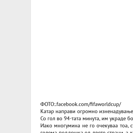
ФОТО:.facebook.com/fifaworldcup/
Катар направи огромно изненадување в
Со гол во 94-тата минута, им украде б
Иако многумина не го очекуваа тоа, 
голема поддршка од двете страни, а к