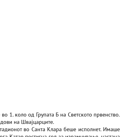
о 1. коло од Групата Б на Светското првенство.
одови на Швајцарците.
стадионот во Санта Клара беше исполнет. Имаше
ога Катар постигна гол за израмнување, настана