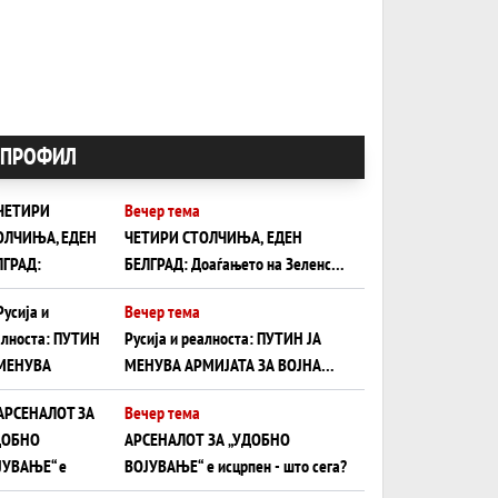
ПРОФИЛ
Вечер тема
ЧЕТИРИ СТОЛЧИЊА, ЕДЕН
БЕЛГРАД: Доаѓањето на Зеленски
ги открива тајните на политиката
Вечер тема
на балансирање на Вучиќ
Русија и реалноста: ПУТИН ЈА
МЕНУВА АРМИЈАТА ЗА ВОЈНА
ШТО ОСТАНУВА БЕЗ ФРОНТ
Вечер тема
АРСЕНАЛОТ ЗА „УДОБНО
ВОЈУВАЊЕ“ е исцрпен - што сега?