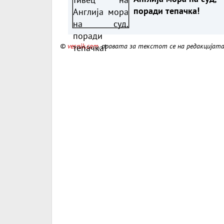
поради тепачка!
©
vesnik.com
, правата за текстот се на редакцијат