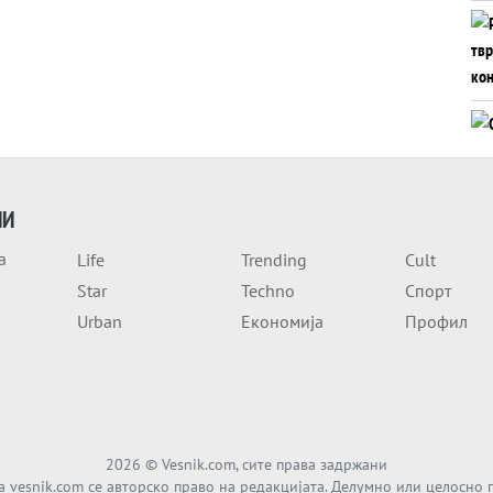
ИИ
а
Life
Trending
Cult
Star
Techno
Спорт
Urban
Економија
Профил
2026
© Vesnik.com, сите права задржани
а vesnik.com се авторско право на редакцијата. Делумно или целосно 