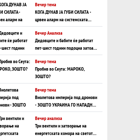
Вечер тема
КОГА ДУНАВ ЈА ГУБИ СИЛАТА -
црвен аларм на системската
плоча од јужна Германија до
Вечер Анализа
Црното Море...
Дедовците и бабите ќе работат
пет-шест години подоцна затоа
што НЕМААТ ВНУЦИ ДА ГИ
Вечер тема
ЗАМЕНАТ
Пробив во Сеута: МАРОКО,
ЗОШТО?
Вечер тема
Виолетова империја под дронови
- ЗОШТО УКРАИНА ГО НАПАДНА
РУСКИОТ WILDBERRIES
Вечер анализа
Три вентили и затворање на
енергетската комора на светот: