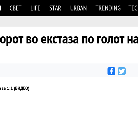
Н
СВЕТ
LIFE
STAR
URBAN
TRENDING
TE
от во екстаза по голот на