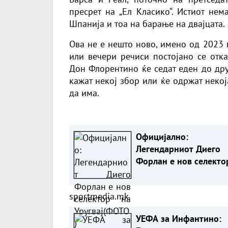
пресрет на „Ел Класико“. Истиот нем
Шпанија и тоа на барање на двајцата.
Ова не е нешто ново, имено од 2023 
или вечери речиси постојано се отка
Дон Флорентино ќе седат еден до друг
кажат некој збор или ќе одржат неко
да има.
Официјално:
Легендарниот Диего
Форлан е нов селекто
Уругвај(ФОТО)
sportmedia.mk
УЕФА за Инфантино: