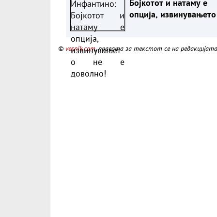
Бојкотот и натаму е
опција, извинувањето
е доволно!
©
vesnik.com
, правата за текстот се на редакцијат