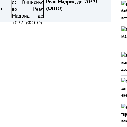
Реал Мадрид до 2032!
 не
(ФОТО)
а