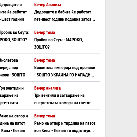
Вечер Анализа
Црното Море...
Дедовците и бабите ќе работат
пет-шест години подоцна затоа
што НЕМААТ ВНУЦИ ДА ГИ
Вечер тема
ЗАМЕНАТ
Пробив во Сеута: МАРОКО,
ЗОШТО?
Вечер тема
Виолетова империја под дронови
- ЗОШТО УКРАИНА ГО НАПАДНА
РУСКИОТ WILDBERRIES
Вечер анализа
Три вентили и затворање на
енергетската комора на светот:
Нападот во Суец најавува
Вечер тема
глобален енергетски инфаркт?
Рамо на отпор и тврдина на патот
кон Кина - Пекинг го подготвува