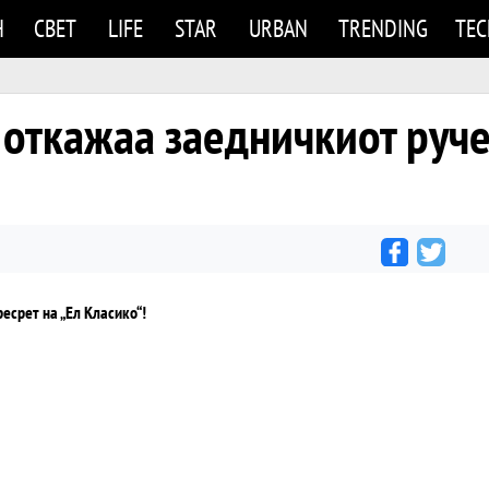
Н
СВЕТ
LIFE
STAR
URBAN
TRENDING
TE
 откажаа заедничкиот руче