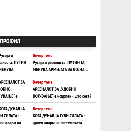
ПРОФИЛ
Вечер тема
Русија и реалноста: ПУТИН ЈА
МЕНУВА АРМИЈАТА ЗА ВОЈНА
ШТО ОСТАНУВА БЕЗ ФРОНТ
Вечер тема
АРСЕНАЛОТ ЗА „УДОБНО
ВОЈУВАЊЕ“ е исцрпен - што сега?
Вечер тема
КОГА ДУНАВ ЈА ГУБИ СИЛАТА -
црвен аларм на системската
плоча од јужна Германија до