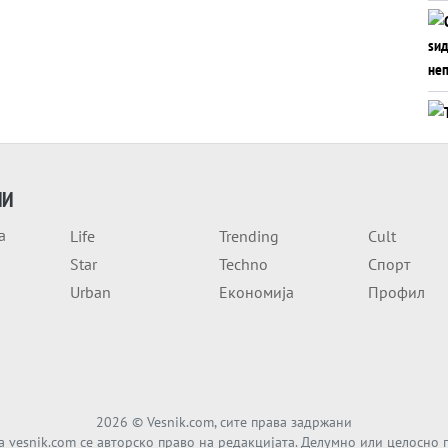
ИИ
а
Life
Trending
Cult
Star
Techno
Спорт
Urban
Економија
Профил
2026
© Vesnik.com, сите права задржани
а vesnik.com се авторско право на редакцијата. Делумно или целосно 