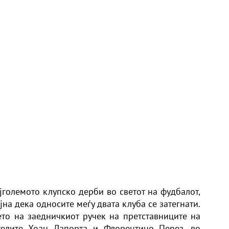
ајголемото клупско дерби во светот на фудбалот,
јна дека односите меѓу двата клуба се затегнати.
то на заедничкиот ручек на претставниците на
телите Хоан Лапорта и Флорентино Перез, во