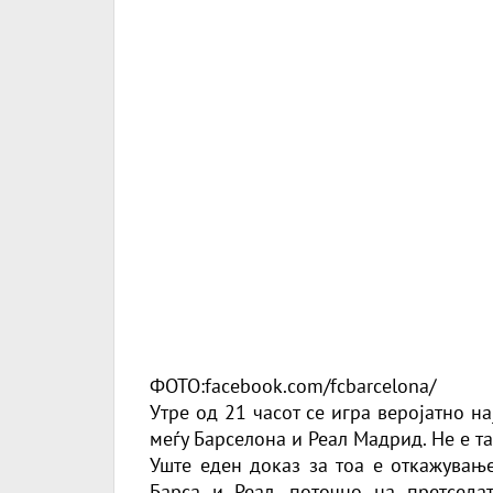
ФОТО:facebook.com/fcbarcelona/
Утре од 21 часот се игра веројатно н
меѓу Барселона и Реал Мадрид. Не е та
Уште еден доказ за тоа е откажување
Барса и Реал, поточно на претседа