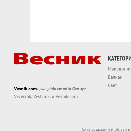
КАТЕГОР
Македониј
Балкан
Свет
Vesnik.com
Maxmedia Group:
е дел од
Vecer.mk
,
Vesti.mk
, и
Vesnik.com
Сите содржини и објави н