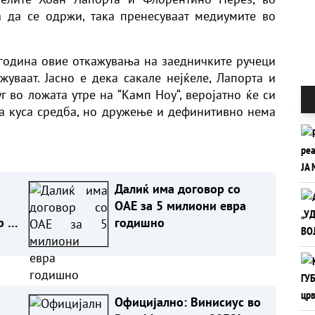
а да се одржи, така пренесуваат медиумите во
година овие откажувања на заедничките ручеци
жуваат. Јасно е дека сакале нејќеле, Лапорта и
 во ложата утре на “Камп Ноу“, веројатно ќе си
ја куса средба, но дружење и дефинитивно нема
Далиќ има договор со
ОАЕ за 5 милиони евра
р на
годишно
Официјално: Винисиус во