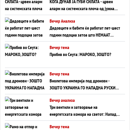
КОГА ДУНАВ ЈА ГУБИ СИЛАТА - црвен
аларм на системската плоча од јужна
Германија до Црното Море...
Вечер Анализа
Дедовците и бабите ќе работат пет-шест
години подоцна затоа што НЕМААТ
ВНУЦИ ДА ГИ ЗАМЕНАТ
Вечер тема
Пробив во Сеута: МАРОКО, ЗОШТО?
Вечер тема
Виолетова империја под дронови -
ЗОШТО УКРАИНА ГО НАПАДНА РУСКИОТ
WILDBERRIES
Вечер анализа
Три вентили и затворање на
енергетската комора на светот: Нападот
во Суец најавува глобален енергетски
Вечер тема
инфаркт?