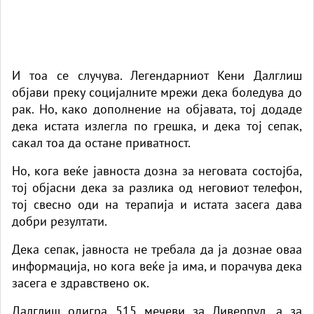
И тоа се случува. Легендарниот Кени Далглиш
објави преку социјалните мрежи дека боледува до
рак. Но, како дополнение на објавата, тој додаде
дека истата излегла по грешка, и дека тој сепак,
сакал тоа да остане приватност.
Но, кога веќе јавноста дозна за неговата состојба,
тој објасни дека за разлика од неговиот телефон,
тој свесно оди на терапија и истата засега дава
добри резултати.
Дека сепак, јавноста не требала да ја дознае оваа
информација, но кога веќе ја има, и порачува дека
засега е здравствено ок.
Далглиш одигра 515 мечеви за Ливерпул, а за