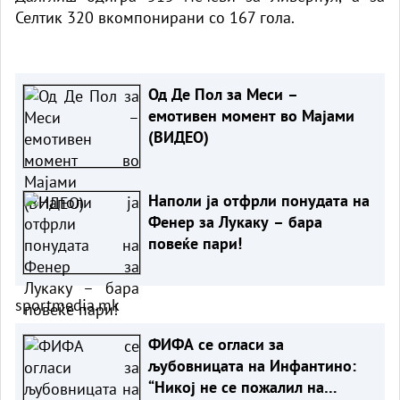
Селтик 320 вкомпонирани со 167 гола.
Од Де Пол за Меси –
емотивен момент во Мајами
(ВИДЕО)
Наполи ја отфрли понудата на
Фенер за Лукаку – бара
повеќе пари!
sportmedia.mk
ФИФА се огласи за
љубовницата на Инфантино:
“Никој не се пожалил на