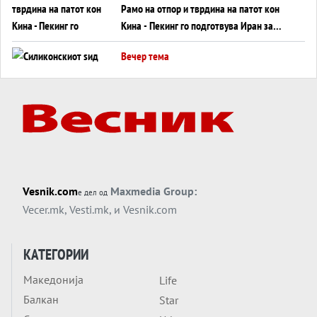
Рамо на отпор и тврдина на патот кон
Кина - Пекинг го подготвува Иран за
американска копнена инвазија
Вечер тема
Силиконскиот ѕид веќе не е непробоен,
Кина го напаѓа последниот голем
монопол на Западот?
Вечер тема
Трамп тврди дека повторно „разговара“
со Иран - ваквите моменти се поопасни
од отворените закани
Вечер тема
Vesnik.com
Maxmedia Group:
е дел од
ДЛАБОКО УДОЛУ: Сметководствените
Vecer.mk
,
Vesti.mk
, и
Vesnik.com
трикови што го соборија ЕНРОН ги
применуваат гигантите за ВИ
Вечер тема
КАТЕГОРИИ
АТОМСКО ДОМИНО НА БЛИСКИОТ
Македонија
Life
ИСТОК
Балкан
Star
Вечер тема