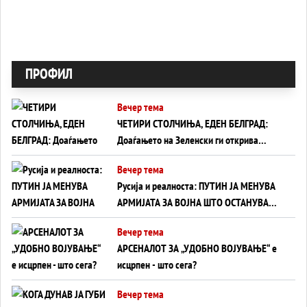
ПРОФИЛ
Вечер тема
ЧЕТИРИ СТОЛЧИЊА, ЕДЕН БЕЛГРАД:
Доаѓањето на Зеленски ги открива
тајните на политиката на балансирање
Вечер тема
на Вучиќ
Русија и реалноста: ПУТИН ЈА МЕНУВА
АРМИЈАТА ЗА ВОЈНА ШТО ОСТАНУВА
БЕЗ ФРОНТ
Вечер тема
АРСЕНАЛОТ ЗА „УДОБНО ВОЈУВАЊЕ“ е
исцрпен - што сега?
Вечер тема