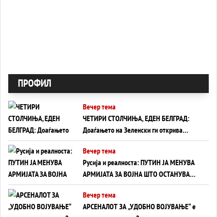
ПРОФИЛ
Вечер тема
ЧЕТИРИ СТОЛЧИЊА, ЕДЕН БЕЛГРАД:
Доаѓањето на Зеленски ги открива
тајните на политиката на балансирање
Вечер тема
на Вучиќ
Русија и реалноста: ПУТИН ЈА МЕНУВА
АРМИЈАТА ЗА ВОЈНА ШТО ОСТАНУВА
БЕЗ ФРОНТ
Вечер тема
АРСЕНАЛОТ ЗА „УДОБНО ВОЈУВАЊЕ“ е