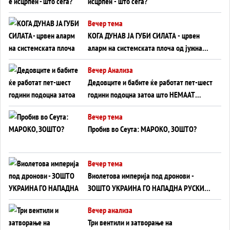
исцрпен - што сега?
Вечер тема
КОГА ДУНАВ ЈА ГУБИ СИЛАТА - црвен
аларм на системската плоча од јужна
Германија до Црното Море...
Вечер Анализа
Дедовците и бабите ќе работат пет-шест
години подоцна затоа што НЕМААТ
ВНУЦИ ДА ГИ ЗАМЕНАТ
Вечер тема
Пробив во Сеута: МАРОКО, ЗОШТО?
Вечер тема
Виолетова империја под дронови -
ЗОШТО УКРАИНА ГО НАПАДНА РУСКИОТ
WILDBERRIES
Вечер анализа
Три вентили и затворање на