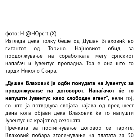
фото: H @HQpcrt (X)
Изгледа дека толку беше од Душан Влаховиќ во
гигантот од Торино. Најновиот обид за
продолжување на соработката меѓу српскиот
напаѓач и Јувентус пропадна. Тоа е она што го
тврди Николо Скира.
„
Душан Влаховиќ ја одби понудата на Јувентус за
продолжување на договорот. Напаѓачот ќе го
напушти Јувентус како слободен агент“,
вели тој,
со што ја потврдува својата најава од пред шест
дена кога објави дека Влаховиќ ќе го напушти
Јувентус на крајот од сезоната.
Пречката за постигнување договор се парите.
Влаховиќ побара зголемување на платата за 30