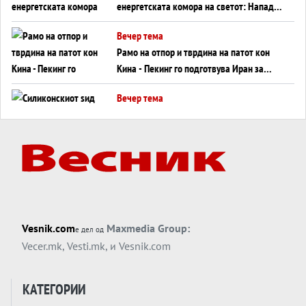
енергетската комора на светот: Нападот
во Суец најавува глобален енергетски
Вечер тема
инфаркт?
Рамо на отпор и тврдина на патот кон
Кина - Пекинг го подготвува Иран за
американска копнена инвазија
Вечер тема
Силиконскиот ѕид веќе не е непробоен,
Кина го напаѓа последниот голем
монопол на Западот?
Вечер тема
Трамп тврди дека повторно „разговара“
со Иран - ваквите моменти се поопасни
од отворените закани
Вечер тема
Vesnik.com
Maxmedia Group:
е дел од
ДЛАБОКО УДОЛУ: Сметководствените
Vecer.mk
,
Vesti.mk
, и
Vesnik.com
трикови што го соборија ЕНРОН ги
применуваат гигантите за ВИ
Вечер тема
КАТЕГОРИИ
АТОМСКО ДОМИНО НА БЛИСКИОТ