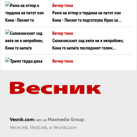
Вечер тема
инфаркт?
Рамо на отпор и тврдина на патот кон
Кина - Пекинг го подготвува Иран за
американска копнена инвазија
Вечер тема
Силиконскиот ѕид веќе не е непробоен,
Кина го напаѓа последниот голем
монопол на Западот?
Вечер тема
Трамп тврди дека повторно „разговара“
со Иран - ваквите моменти се поопасни
од отворените закани
Вечер тема
ДЛАБОКО УДОЛУ: Сметководствените
трикови што го соборија ЕНРОН ги
применуваат гигантите за ВИ
Вечер тема
Vesnik.com
Maxmedia Group:
е дел од
АТОМСКО ДОМИНО НА БЛИСКИОТ
Vecer.mk
,
Vesti.mk
, и
Vesnik.com
ИСТОК