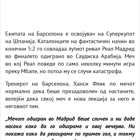
Екипата на Барселона е освојувач на Суперкупот
на Шпанија. Каталонците на фантастичен начин во
конечни 5:2 го совладаа лутиот ривал Реал Мадрид
во финалето одиграно во Саудиска Арабија. Меч
во кој Реал поведе по само неколку минути игра
преку Мбапе, но потоа му се случи катастрофа.
Тренерот на Барселона, Ханси Флик по мечот
нормално дека беше презадоволен од настаните,
велејќи дека секој меч е нова лекција за него и
неговиот тим.
„Мечот одигран во Мадрид беше сличен и ни даде
насока како да го одиграме и овој вечерва. Ни
покажа како да реагираме по примен гол, и токму