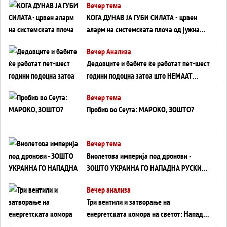
Вечер тема
КОГА ДУНАВ ЈА ГУБИ СИЛАТА - црвен
аларм на системската плоча од јужна
Германија до Црното Море...
Вечер Анализа
Дедовците и бабите ќе работат пет-шест
години подоцна затоа што НЕМААТ
ВНУЦИ ДА ГИ ЗАМЕНАТ
Вечер тема
Пробив во Сеута: МАРОКО, ЗОШТО?
Вечер тема
Виолетова империја под дронови -
ЗОШТО УКРАИНА ГО НАПАДНА РУСКИОТ
WILDBERRIES
Вечер анализа
Три вентили и затворање на
енергетската комора на светот: Нападот
во Суец најавува глобален енергетски