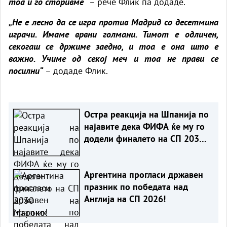
тоа и го сторивме“
– рече Флик па додаде.
„Не е лесно да се игра против Мадрид со десетмина
играчи. Имаме врвни голмани. Тимот е одличен,
секогаш се држиме заедно, и тоа е она што е
важно. Учиме од секој меч и тоа не прави се
посилни“
– додаде Флик.
Остра реакција на Шпанија по
најавите дека ФИФА ќе му го
додели финалето на СП 2030
на Мароко!
Аргентина прогласи државен
празник по победата над
Англија на СП 2026!