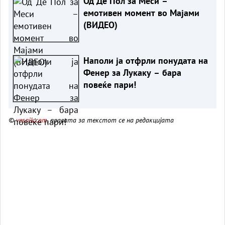
Од Де Пол за Меси –
емотивен момент во Мајами
(ВИДЕО)
Наполи ја отфрли понудата на
Фенер за Лукаку – бара
повеќе пари!
©
vesnik.com
, правата за текстот се на редакцијата