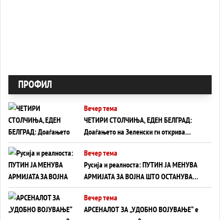
ПРОФИЛ
Вечер тема
ЧЕТИРИ СТОЛЧИЊА, ЕДЕН БЕЛГРАД:
Доаѓањето на Зеленски ги открива
тајните на политиката на балансирање
Вечер тема
на Вучиќ
Русија и реалноста: ПУТИН ЈА МЕНУВА
АРМИЈАТА ЗА ВОЈНА ШТО ОСТАНУВА
БЕЗ ФРОНТ
Вечер тема
АРСЕНАЛОТ ЗА „УДОБНО ВОЈУВАЊЕ“ е