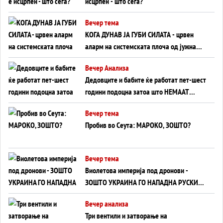
исцрпен - што сега?
Вечер тема
КОГА ДУНАВ ЈА ГУБИ СИЛАТА - црвен
аларм на системската плоча од јужна
Германија до Црното Море...
Вечер Анализа
Дедовците и бабите ќе работат пет-шест
години подоцна затоа што НЕМААТ
ВНУЦИ ДА ГИ ЗАМЕНАТ
Вечер тема
Пробив во Сеута: МАРОКО, ЗОШТО?
Вечер тема
Виолетова империја под дронови -
ЗОШТО УКРАИНА ГО НАПАДНА РУСКИОТ
WILDBERRIES
Вечер анализа
Три вентили и затворање на