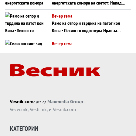
енергетската комора на светот: Нападот
во Суец најавува глобален енергетски
Вечер тема
инфаркт?
Рамо на отпор и тврдина на патот кон
Кина - Пекинг го подготвува Иран за
американска копнена инвазија
Вечер тема
Силиконскиот ѕид веќе не е непробоен,
Кина го напаѓа последниот голем
монопол на Западот?
Вечер тема
Трамп тврди дека повторно „разговара“
со Иран - ваквите моменти се поопасни
од отворените закани
Вечер тема
Vesnik.com
Maxmedia Group:
е дел од
ДЛАБОКО УДОЛУ: Сметководствените
Vecer.mk
,
Vesti.mk
, и
Vesnik.com
трикови што го соборија ЕНРОН ги
применуваат гигантите за ВИ
Вечер тема
КАТЕГОРИИ
АТОМСКО ДОМИНО НА БЛИСКИОТ