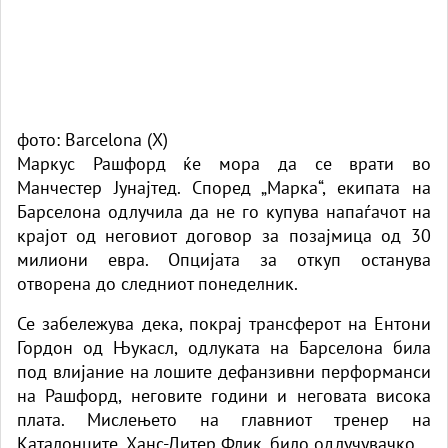
фото: Barcelona (X)
Маркус Рашфорд ќе мора да се врати во
Манчестер Јунајтед.
Според „Марка“, екипата на
Барселона одлучила да не го купува напаѓачот на
крајот од неговиот договор за позајмица од 30
милиони евра. Опцијата за откуп останува
отворена до следниот понеделник.
Се забележува дека, покрај трансферот на Ентони
Гордон од Њукасл, одлуката на Барселона била
под влијание на лошите дефанзивни перформанси
на Рашфорд, неговите години и неговата висока
плата. Мислењето на главниот тренер на
Каталонците, Ханс-Дитер Флик, било одлучувачко.