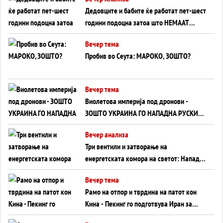
Дедовците и бабите ќе работат пет-шест
години подоцна затоа што НЕМААТ
ВНУЦИ ДА ГИ ЗАМЕНАТ
Вечер тема
Пробив во Сеута: МАРОКО, ЗОШТО?
Вечер тема
Виолетова империја под дронови -
ЗОШТО УКРАИНА ГО НАПАДНА РУСКИОТ
WILDBERRIES
Вечер анализа
Три вентили и затворање на
енергетската комора на светот: Нападот
во Суец најавува глобален енергетски
Вечер тема
инфаркт?
Рамо на отпор и тврдина на патот кон
Кина - Пекинг го подготвува Иран за
американска копнена инвазија