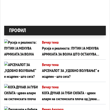
ПРОФИЛ
Вечер тема
Русија и реалноста: ПУТИН ЈА МЕНУВА
АРМИЈАТА ЗА ВОЈНА ШТО ОСТАНУВА
БЕЗ ФРОНТ
Вечер тема
АРСЕНАЛОТ ЗА „УДОБНО ВОЈУВАЊЕ“ е
исцрпен - што сега?
Вечер тема
КОГА ДУНАВ ЈА ГУБИ СИЛАТА - црвен
аларм на системската плоча од јужна
Германија до Црното Море...
Вечер Анализа