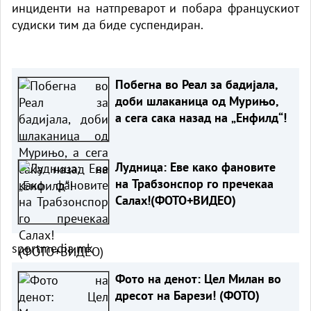
инциденти на натпреварот и побара францускиот
судиски тим да биде суспендиран.
Побегна во Реал за бадијала,
доби шлаканица од Мурињо,
а сега сака назад на „Енфилд“!
Лудница: Еве како фановите
на Трабзонспор го пречекаа
Салах!(ФОТО+ВИДЕО)
sportmedia.mk
Фото на денот: Цел Милан во
дресот на Барези! (ФОТО)