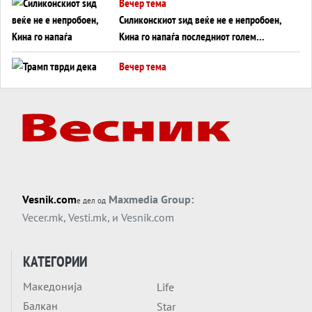
Вечер тема
Силиконскиот ѕид веќе не е непробоен,
Кина го напаѓа последниот голем
монопол на Западот?
Вечер тема
Трамп тврди дека повторно „разговара“
со Иран - ваквите моменти се поопасни
од отворените закани
Вечер тема
ДЛАБОКО УДОЛУ: Сметководствените
трикови што го соборија ЕНРОН ги
применуваат гигантите за ВИ
Вечер тема
Vesnik.com
Maxmedia Group:
е дел од
АТОМСКО ДОМИНО НА БЛИСКИОТ
Vecer.mk
,
Vesti.mk
, и
Vesnik.com
ИСТОК
Вечер тема
КАТЕГОРИИ
ОД ШАХЕД ДО СВЕТСКА ВОЈНА?
Македонија
Life
Обвинувањето кон Русија го поврзува
Балкан
Блискиот Исток со украинското бојно
Star