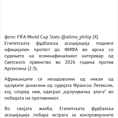
фото: FIFA World Cup Stats @alimo_philip (X)
Египетската фудбалска асоцијација поднесе
официјален протест до ФИФА во врска со
судењето на осминафиналниот натпревар од
Светското првенство во 2026 година против
Аргентина (2:3).
Африканците се незадоволни од некои од
одлуките донесени од судијата Франсоа Летексие,
кој, според нив, одиграл „одлучувачка улога“ во
победата на противникот.
Во својата жалба, Египетската фудбалска
асоцијација побара истрага за контроверзните