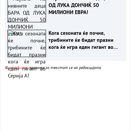
ОД ЛУКА ДОНЧИЌ 50
МИЛИОНИ ЕВРА!
Кога сезоната ќе почне,
трибините ќе бидат празни
кога ќе игра еден гигант во
Серија А!
©
vesnik.com
, правата за текстот се на редакцијата