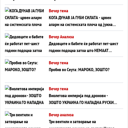
Вечер тема
КОГА ДУНАВ ЈА ГУБИ СИЛАТА - црвен
аларм на системската плоча од јужна
Германија до Црното Море...
Вечер Анализа
Дедовците и бабите ќе работат пет-шест
години подоцна затоа што НЕМААТ
ВНУЦИ ДА ГИ ЗАМЕНАТ
Вечер тема
Пробив во Сеута: МАРОКО, ЗОШТО?
Вечер тема
Виолетова империја под дронови -
ЗОШТО УКРАИНА ГО НАПАДНА РУСКИОТ
WILDBERRIES
Вечер анализа
Три вентили и затворање на