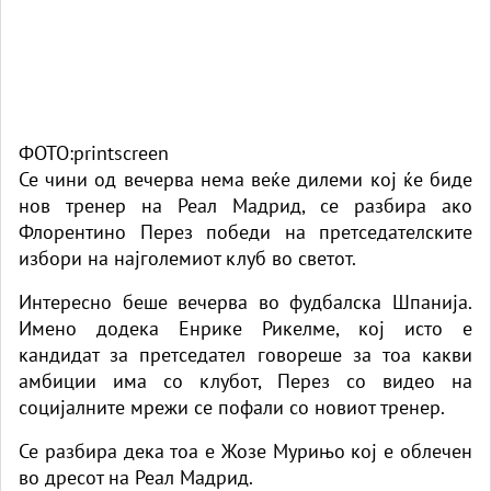
ФОТО:printscreen
Се чини од вечерва нема веќе дилеми кој ќе биде
нов тренер на Реал Мадрид, се разбира ако
Флорентино Перез победи на претседателските
избори на најголемиот клуб во светот.
Интересно беше вечерва во фудбалска Шпанија.
Имено додека Енрике Рикелме, кој исто е
кандидат за претседател говореше за тоа какви
амбиции има со клубот, Перез со видео на
социјалните мрежи се пофали со новиот тренер.
Се разбира дека тоа е Жозе Мурињо кој е облечен
во дресот на Реал Мадрид.