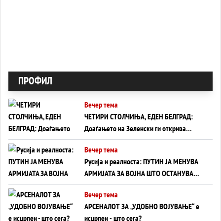
ПРОФИЛ
Вечер тема
ЧЕТИРИ СТОЛЧИЊА, ЕДЕН БЕЛГРАД:
Доаѓањето на Зеленски ги открива
тајните на политиката на балансирање
Вечер тема
на Вучиќ
Русија и реалноста: ПУТИН ЈА МЕНУВА
АРМИЈАТА ЗА ВОЈНА ШТО ОСТАНУВА
БЕЗ ФРОНТ
Вечер тема
АРСЕНАЛОТ ЗА „УДОБНО ВОЈУВАЊЕ“ е
исцрпен - што сега?