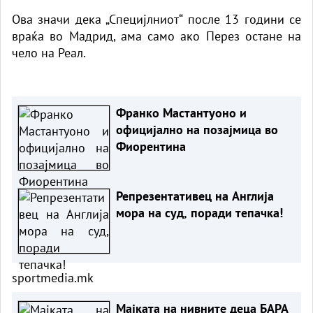
Ова значи дека „Специјлниот“ после 13 години се
враќа во Мадрид, ама само ако Перез остане на
чело на Реал.
Франко Мастантуоно и
официјално на позајмица во
Фиорентина
Репрезентативец на Англија
мора на суд, поради тепачка!
sportmedia.mk
Мајката на нивните деца БАРА