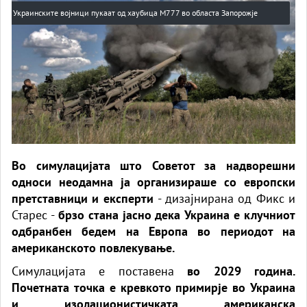
Украинските војници пукаат од хаубица М777 во областа Запорожје
Во симулацијата што Советот за надворешни
односи неодамна ја организираше со европски
претставници и експерти
- дизајнирана од Фикс и
Старес -
брзо стана јасно дека Украина е клучниот
одбранбен бедем на Европа во периодот на
американското повлекување.
Симулацијата е поставена
во 2029 година.
Почетната точка е кревкото примирје во Украина
и изолационистичката американска