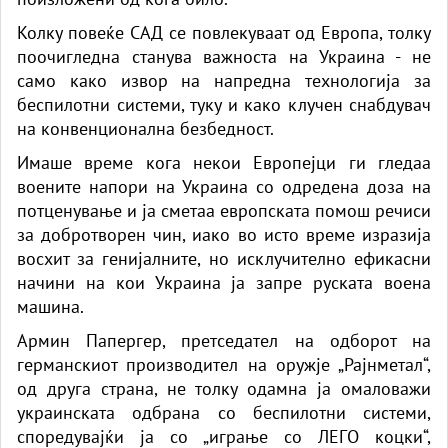
Колку повеќе САД се повлекуваат од Европа, толку
поочигледна станува важноста на Украина - не
само како извор на напредна технологија за
беспилотни системи, туку и како клучен снабдувач
на конвенционална безбедност.
Имаше време кога некои Европејци ги гледаа
воените напори на Украина со одредена доза на
потценување и ја сметаа европската помош речиси
за добротворен чин, иако во исто време изразија
восхит за генијалните, но исклучително ефикасни
начини на кои Украина ја запре руската воена
машина.
Армин Папергер, претседател на одборот на
германскиот производител на оружје „Рајнметал“,
од друга страна, не толку одамна ја омаловажи
украинската одбрана со беспилотни системи,
споредувајќи ја со „играње со ЛЕГО коцки“,