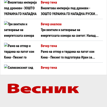
Вечер тема
Виолетова империја под дронови -
ЗОШТО УКРАИНА ГО НАПАДНА РУСКИОТ
WILDBERRIES
Вечер анализа
Три вентили и затворање на
енергетската комора на светот: Нападот
во Суец најавува глобален енергетски
Вечер тема
инфаркт?
Рамо на отпор и тврдина на патот кон
Кина - Пекинг го подготвува Иран за
американска копнена инвазија
Вечер тема
Силиконскиот ѕид веќе не е непробоен,
Кина го напаѓа последниот голем
монопол на Западот?
Вечер тема
Трамп тврди дека повторно „разговара“
со Иран - ваквите моменти се поопасни
од отворените закани