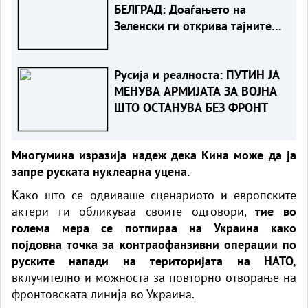
БЕЛГРАД: Доаѓањето на
Зеленски ги открива тајните
на политиката на
балансирање на Вучиќ
Русија и реалноста: ПУТИН ЈА
МЕНУВА АРМИЈАТА ЗА ВОЈНА
ШТО ОСТАНУВА БЕЗ ФРОНТ
Многумина изразија надеж дека Кина може да ја
запре руската нуклеарна уцена.
Како што се одвиваше сценариото и европските
актери ги обликуваа своите одговори,
тие во
голема мера се потпираа на Украина како
појдовна точка за контраофанзивни операции по
руските напади на територијата на НАТО,
вклучително и можноста за повторно отворање на
фронтовската линија во Украина.