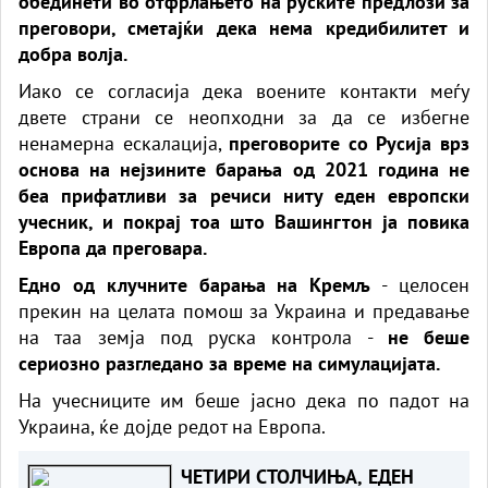
обединети во отфрлањето на руските предлози за
преговори, сметајќи дека нема кредибилитет и
добра волја.
Иако се согласија дека воените контакти меѓу
двете страни се неопходни за да се избегне
ненамерна ескалација,
преговорите со Русија врз
основа на нејзините барања од 2021 година не
беа прифатливи за речиси ниту еден европски
учесник, и покрај тоа што Вашингтон ја повика
Европа да преговара.
Едно од клучните барања на Кремљ
- целосен
прекин на целата помош за Украина и предавање
на таа земја под руска контрола -
не беше
сериозно разгледано за време на симулацијата.
На учесниците им беше јасно дека по падот на
Украина, ќе дојде редот на Европа.
ЧЕТИРИ СТОЛЧИЊА, ЕДЕН