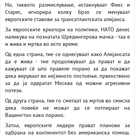
Но, таквото размислување, истакнуваат Фикс и
Старес, игнорира колку брзо се менуваат
европските ставови за трансатлантската алијанса.
За европските креатори на политики, НАТО денес
наликува на познатата Шредингерова мачка - таа е
и жива и мртва во исто време.
Од една страна, тие се однесуваат како Алијансата
да е жива - тие продолжуваат да прават и да
кажуваат сè што правеле порано за да покажат
дека веруваат во нејзиното постоење, првенствено
за да ја одвратат Москва од можни агресивни
потези.
Од друга страна, тие го сметаат за мртов во смисла
дека повеќе не можат да се потпираат на
Вашингтон како порано.
Затоа, европските лидери прават планови за
одбрана на континентот без американска помош.