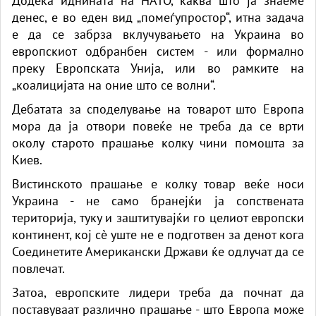
Додека иднината на НАТО, каква што ја знаеме
денес, е во еден вид „помеѓупростор“, итна задача
е да се забрза вклучувањето на Украина во
европскиот одбранбен систем - или формално
преку Европската Унија, или во рамките на
„коалицијата на оние што се волни“.
Дебатата за споделување на товарот што Европа
мора да ја отвори повеќе не треба да се врти
околу старото прашање колку чини помошта за
Киев.
Вистинското прашање е колку товар веќе носи
Украина - не само бранејќи ја сопствената
територија, туку и заштитувајќи го целиот европски
континент, кој сè уште не е подготвен за денот кога
Соединетите Американски Држави ќе одлучат да се
повлечат.
Затоа, европските лидери треба да почнат да
поставуваат различно прашање - што Европа може