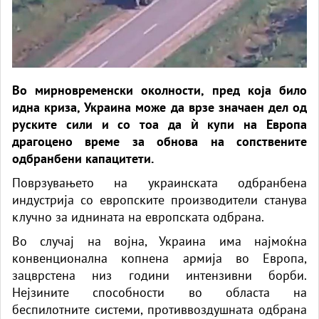
Во мирновременски околности, пред која било
идна криза, Украина може да врзе значаен дел од
руските сили и со тоа да ѝ купи на Европа
драгоцено време за обнова на сопствените
одбранбени капацитети.
Поврзувањето на украинската одбранбена
индустрија со европските производители станува
клучно за иднината на европската одбрана.
Во случај на војна, Украина има најмоќна
конвенционална копнена армија во Европа,
зацврстена низ години интензивни борби.
Нејзините способности во областа на
беспилотните системи, противвоздушната одбрана