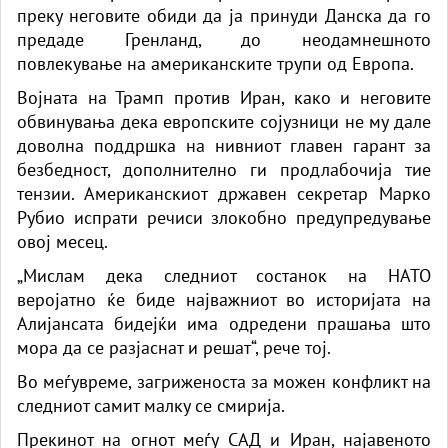
преку неговите обиди да ја принуди Данска да го
предаде Гренланд, до неодамнешното
повлекување на американските трупи од Европа.
Војната на Трамп против Иран, како и неговите
обвинувања дека европските сојузници не му дале
доволна поддршка на нивниот главен гарант за
безбедност, дополнително ги продлабочија тие
тензии. Американскиот државен секретар Марко
Рубио испрати речиси злокобно предупредување
овој месец.
„Мислам дека следниот состанок на НАТО
веројатно ќе биде најважниот во историјата на
Алијансата бидејќи има одредени прашања што
мора да се разјаснат и решат“, рече тој.
Во меѓувреме, загриженоста за можен конфликт на
следниот самит малку се смирија.
Прекинот на огнот меѓу САД и Иран, најавеното