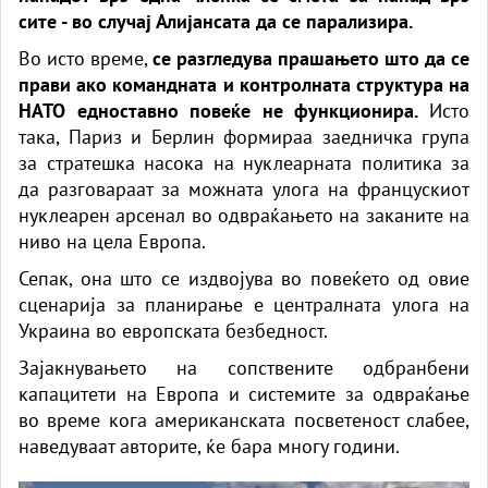
сите - во случај Алијансата да се парализира.
Во исто време,
се разгледува прашањето што да се
прави ако командната и контролната структура на
НАТО едноставно повеќе не функционира.
Исто
така, Париз и Берлин формираа заедничка група
за стратешка насока на нуклеарната политика за
да разговараат за можната улога на францускиот
нуклеарен арсенал во одвраќањето на заканите на
ниво на цела Европа.
Сепак, она што се издвојува во повеќето од овие
сценарија за планирање е централната улога на
Украина во европската безбедност.
Зајакнувањето на сопствените одбранбени
капацитети на Европа и системите за одвраќање
во време кога американската посветеност слабее,
наведуваат авторите, ќе бара многу години.