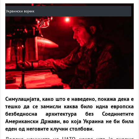
Украински војник
Симулацијата, како што е наведено, покажа дека е
тешко да се замисли каква било идна европска
безбедносна архитектура без Соединетите
Американски Држави, во која Украина не би била
еден од неговите клучни столбови.