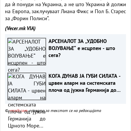
да ѝ понуди на Украина, а не што Украина ѝ должи
на Европа, заклучуваат Лиана Фикс и Пол Б. Старес
за „
Форин Полиси“.
(Vecer.mk
VIA)
АРСЕНАЛОТ ЗА „УДОБНО
ВОЈУВАЊЕ“ е исцрпен - што
сега?
КОГА ДУНАВ ЈА ГУБИ СИЛАТА -
црвен аларм на системската
плоча од јужна Германија до
Црното Море...
©
vesnik.com
, правата за текстот се на редакцијата