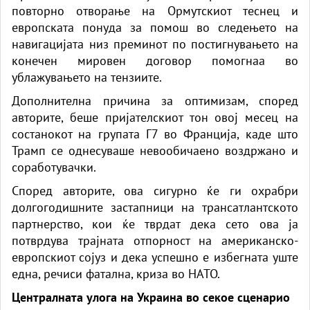
повторно отворање на Ормутскиот теснец и
европската понуда за помош во следењето на
навигацијата низ преминот по постигнувањето на
конечен мировен договор помогнаа во
ублажувањето на тензиите.
Дополнителна причина за оптимизам, според
авторите, беше пријателскиот тон овој месец на
состанокот на групата Г7 во Франција, каде што
Трамп се однесуваше невообичаено воздржано и
соработувачки.
Според авторите, ова сигурно ќе ги охрабри
долгогодишните застапници на трансатлантското
партнерство, кои ќе тврдат дека сето ова ја
потврдува трајната отпорност на американско-
европскиот сојуз и дека успешно е избегната уште
една, речиси фатална, криза во НАТО.
Централната улога на Украина во секое сценарио