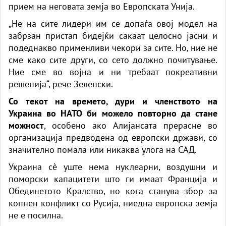
прием на неговата земја во Европската Унија.
„Не на сите лидери им се допаѓа овој модел на
забрзан пристап бидејќи сакаат целосно јасни и
подеднакво применливи чекори за сите. Но, ние не
сме како сите други, со сето должно почитување.
Ние сме во војна и ни требаат покреативни
решенија“, рече Зеленски.
Со текот на времето, дури и членството на
Украина во НАТО би можело повторно да стане
можност
, особено ако Алијансата прерасне во
организација предводена од европски држави, со
значително помала или никаква улога на САД.
Украина сè уште нема нуклеарни, воздушни и
поморски капацитети што ги имаат Франција и
Обединетото Кралство, но кога станува збор за
копнен конфликт со Русија, ниедна европска земја
не е посилна.