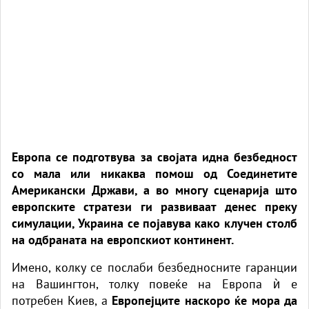
Европа се подготвува за својата идна безбедност
со мала или никаква помош од Соединетите
Американски Држави, а во многу сценарија што
европските стратези ги развиваат денес преку
симулации, Украина се појавува како клучен столб
на одбраната на европскиот континент.
Имено, колку се послаби безбедносните гаранции
на Вашингтон, толку повеќе на Европа ѝ е
потребен Киев, а
Европејците наскоро ќе мора да