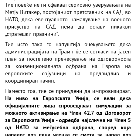
Тие повеќе не ги сфаќаат сериозно уверувањата на
Метју Витакер, постојаниот претставник на САД во
НАТО, дека евентуалното намалување на военото
присуство на САД нема да остави никакви
„стратешки празнини“.
Тие исто така го напуштија очекувањето дека
администрацијата на Трамп ќе се согласи на јасен
план за постепено пренесување на одговорноста
за конвенционалната одбрана на Европа на
европските сојузници на предвидлив и
координиран начин.
Наместо тоа, тие се принудени да импровизираат.
На ниво на Европската Унија, се вели дека
официјалните лица спроведуваат симулации за
можното активирање на Член 42.7 од Договорот
за Европската Унија - одредба најслична на Член 5
од НАТО за меѓусебна одбрана, според која
нападот врз една членка се смета за напад врз