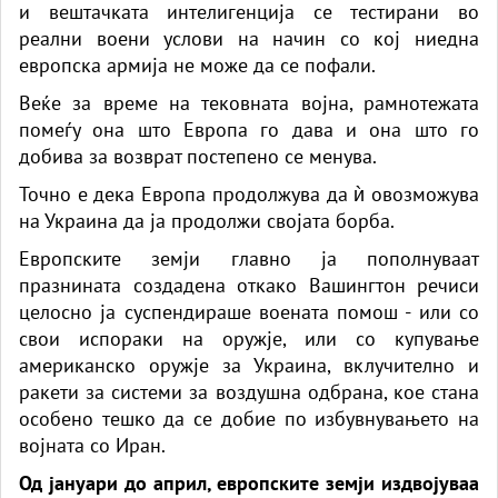
и вештачката интелигенција се тестирани во
реални воени услови на начин со кој ниедна
европска армија не може да се пофали.
Веќе за време на тековната војна, рамнотежата
помеѓу она што Европа го дава и она што го
добива за возврат постепено се менува.
Точно е дека Европа продолжува да ѝ овозможува
на Украина да ја продолжи својата борба.
Европските земји главно ја пополнуваат
празнината создадена откако Вашингтон речиси
целосно ја суспендираше воената помош - или со
свои испораки на оружје, или со купување
американско оружје за Украина, вклучително и
ракети за системи за воздушна одбрана, кое стана
особено тешко да се добие по избувнувањето на
војната со Иран.
Од јануари до април, европските земји издвојуваа