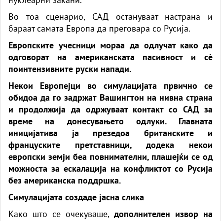
Во тоа сценарио, САД остануваат настрана и
бараат самата Европа да преговара со Русија.
Европските учесници мораа да одлучат како да
одговорат на американската пасивност и сè
поинтензивните руски напади.
Некои Европејци во симулацијата првично се
обидоа да го задржат Вашингтон на нивна страна
и продолжија да одржуваат контакт со САД за
време на донесувањето одлуки. Главната
иницијатива ја презедоа британските и
француските претставници, додека некои
европски земји беа повнимателни, плашејќи се од
можноста за ескалација на конфликтот со Русија
без американска поддршка.
Симулацијата создаде јасна слика
Како што се очекуваше,
дополнителен извор на