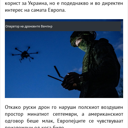
корист за Украина, но е подеднакво и во директен
интерес на самата Европа.
Опаратор на дроновите Вампир
Откако руски дрон го наруши полскиот воздушен
простор минатиот септември, а американскиот
одговор беше млак, Европејците се чувствуваат
поизложени од кога било.