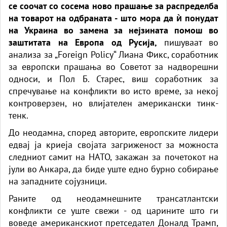
се соочат со сосема ново прашање за распределба
на товарот на одбраната - што мора да ѝ понудат
на Украина во замена за нејзината помош во
заштитата на Европа од Русија,
пишуваат во
анализа за
„Foreign Policy
“ Лиана Фикс, соработник
за европски прашања во Советот за надворешни
односи, и Пол Б. Старес, виш соработник за
спречување на конфликти во исто време, за некој
контроверзен, но влијателен американски тинк-
тенк.
До неодамна, според авторите, европските лидери
едвај ја криеја својата загриженост за можноста
следниот самит на НАТО, закажан за почетокот на
јули во Анкара, да биде уште едно бурно собирање
на западните сојузници.
Раните од неодамнешните трансатлантски
конфликти се уште свежи - од царините што ги
воведе американскиот претседател Доналд Трамп,