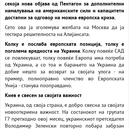
секоја нова објава од Пентагон за дополнителни
намалувања на американските сили и капацитети
достапни за одговор на можна европска криза.
Сето ова ја зголемува желбата на Москва да ја
тестира решителноста на Алијансата.
Колку е послаба европската позиција, толку е
поголема вредноста на Украина
. Колку повеќе САД
се повлекуваат, толку повеќе Европа има потреба
од Украина, а со тоа и барањето на Украина да
добие нешто за возврат за својата улога - на
пример, полноправно членство во Европската
Унија - станува пооправдано.
Киев е свесен за својата важност
Украина, од своја страна, е добро свесна за својата
новооткриена важност. На состанокот на групата
Г7 претходно овој месец, украинскиот претседател
Володимир Зеленски повторно побара забрзан