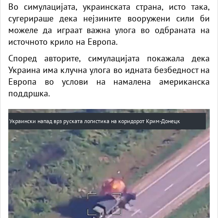
Во симулацијата, украинската страна, исто така,
сугерираше дека нејзините вооружени сили би
можеле да играат важна улога во одбраната на
источното крило на Европа.
Според авторите, симулацијата покажала дека
Украина има клучна улога во идната безбедност на
Европа во услови на намалена американска
поддршка.
Украински напад врз руската логистика на коридорот Крим-Донецк