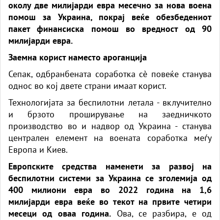
околу две милијарди евра месечно за нова воена
помош за Украина, покрај веќе обезбедениот
пакет финансиска помош во вредност од 90
милијарди евра.
Заемна корист наместо ароганција
Сепак, одбранбената соработка сè повеќе станува
однос во кој двете страни имаат корист.
Технологијата за беспилотни летала - вклучително
и брзото проширување на заедничкото
производство во и надвор од Украина - станува
централен елемент на воената соработка меѓу
Европа и Киев.
Европските средства наменети за развој на
беспилотни системи за Украина се зголемија од
400 милиони евра во 2022 година на 1,6
милијарди евра веќе во текот на првите четири
месеци од оваа година.
Ова, се разбира, е од