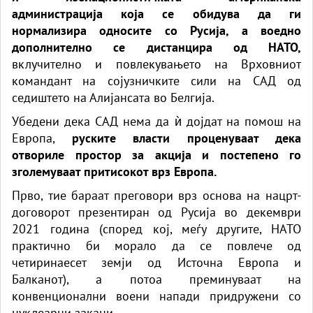
администрација која се обидува да ги
нормализира односите со Русија, а воедно
дополнително се дистанцира од НАТО,
вклучително и повлекувањето на Врховниот
командант на сојузничките сили на САД од
седиштето на Алијансата во Белгија.
Убедени дека САД нема да ѝ дојдат на помош на
Европа,
руските власти проценуваат дека
отвориле простор за акција и постепено го
зголемуваат притисокот врз Европа.
Прво, тие бараат преговори врз основа на нацрт-
договорот презентиран од Русија во декември
2021 година (според кој, меѓу другите, НАТО
практично би морало да се повлече од
четиринаесет земји од Источна Европа и
Балканот), а потоа преминуваат на
конвенционални воени напади придружени со
нуклеарни закани.