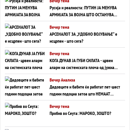
Вечер тема
на Вучиќ
Русија и реалноста: ПУТИН ЈА МЕНУВА
АРМИЈАТА ЗА ВОЈНА ШТО ОСТАНУВА
БЕЗ ФРОНТ
Вечер тема
АРСЕНАЛОТ ЗА „УДОБНО ВОЈУВАЊЕ“ е
исцрпен - што сега?
Вечер тема
КОГА ДУНАВ ЈА ГУБИ СИЛАТА - црвен
аларм на системската плоча од јужна
Германија до Црното Море...
Вечер Анализа
Дедовците и бабите ќе работат пет-шест
години подоцна затоа што НЕМААТ
ВНУЦИ ДА ГИ ЗАМЕНАТ
Вечер тема
Пробив во Сеута: МАРОКО, ЗОШТО?