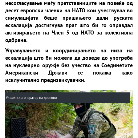
несогласување меѓу претставниците на повеќе од
десет европски членки на НАТО кои учествуваа во
симулацијата беше прашањето дали руската
ескалација достигнува праг што би го оправдал
активирањето на Член 5 од НАТО за колективна
одбрана.
Управувањето и координирањето на низа на
ескалација што би можела да доведе до употреба
на нуклеарно оружје без учество на Соединетите
Американски Држави се покажа како
исклучително предизвикувачки.
Украински оператор на дронови