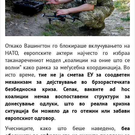
Откако Вашингтон го блокираше вклучувањето на
НАТО, европските актери најчесто го избраа
таканаречениот модел „коалиции на оние што се
волни“ како рамка за меѓусебна координација. Во
исто време,
тие не ја сметаа ЕУ за соодветен
механизам за дејствување во брзорастечката
безбедносна криза. Сепак, ваквите ad hoc
коалиции немаа воспоставени структури за
донесување одлуки, што во реална кризна
ситуација би можело да го отежни или забави
европскиот одговор.
Учесниците, како што беше наведено,
беа