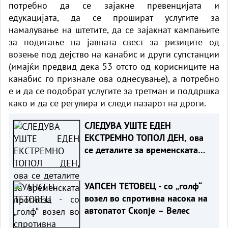
потребно да се зајакне превенцијата и
едукацијата, да се прошират услугите за
намалување на штетите, да се зајакнат кампањите
за подигање на јавната свест за ризиците од
возење под дејство на канабис и други супстанции
(имајќи предвид дека 53 отсто од корисниците на
канабис го признале ова однесување), а потребно
е и да се подобрат услугите за третман и поддршка
како и да се регулира и следи пазарот на дроги.
СЛЕДУВА УШТЕ ЕДЕН
ЕКСТРЕМНО ТОПОЛ ДЕН, ова
се деталите за временската
прогноза
УАПСЕН ТЕТОВЕЦ - со „голф“
возел во спротивна насока на
автопатот Скопје – Велес