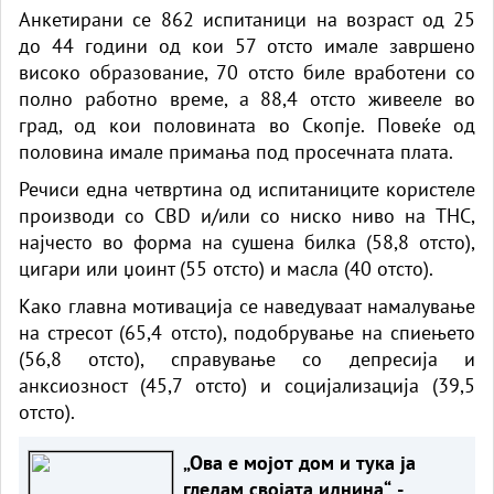
Анкетирани се 862 испитаници на возраст од 25
до 44 години од кои 57 отсто имале завршено
високо образование, 70 отсто биле вработени со
полно работно време, а 88,4 отсто живееле во
град, од кои половината во Скопје. Повеќе од
половина имале примања под просечната плата.
Речиси една четвртина од испитаниците користеле
производи со CBD и/или со ниско ниво на THC,
најчесто во форма на сушена билка (58,8 отсто),
цигари или џоинт (55 отсто) и масла (40 отсто).
Како главна мотивација се наведуваат намалување
на стресот (65,4 отсто), подобрување на спиењето
(56,8 отсто), справување со депресија и
анксиозност (45,7 отсто) и социјализација (39,5
отсто).
„Ова е мојот дом и тука ја
гледам својата иднина“ -