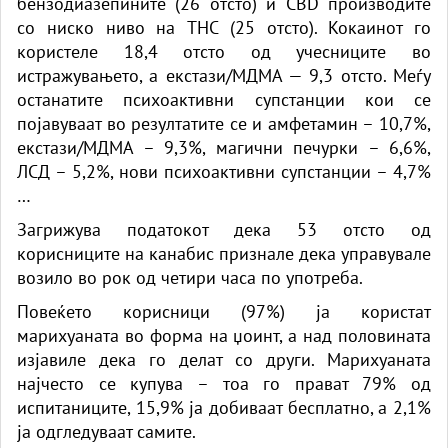
бензодиазепините (26 отсто) и CBD производите
со ниско ниво на THC (25 отсто). Кокаинот го
користеле 18,4 отсто од учесниците во
истражувањето, а екстази/МДМА — 9,3 отсто. Меѓу
останатите психоактивни супстанции кои се
појавуваат во резултатите се и aмфетамин – 10,7%,
eкстази/МДМА – 9,3%, магични печурки – 6,6%,
ЛСД – 5,2%, нови психоактивни супстанции – 4,7%
…
Загрижува податокот дека 53 отсто од
корисниците на канабис признале дека управувале
возило во рок од четири часа по употреба.
Повеќето корисници (97%) ја користат
марихуаната во форма на џоинт, а над половината
изјавиле дека го делат со други. Марихуаната
најчесто се купува – тоа го прават 79% од
испитаниците, 15,9% ја добиваат бесплатно, а 2,1%
ја одгледуваат самите.