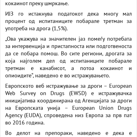
кокаинот преку шмркање.
ИЈЗ го истакнува податокот дека многу мал
процент од испитаниците побарале третман за
употреба на дрога (1,5%).
„Ова укажува на значителен јаз помеѓу потребата
за интервенција и пристапноста или подготвеноста
да се побара помош. Во сите региони, дрогата за
која најголем дел од испитаниците побарале
третман е канабисот, а потоа кокаинот и
опиоидите“, наведено е во истражувањето.
Европското веб истражување за дроги – European
Web Survey on Drugs (EWSD) е истражувачка
иницијатива координирана од Агенцијата за дроги
на Европската унија – European Union Drugs
Agency (EUDA), спроведена низ Европа за прв пат
во 2016 година.
Во делот на препораки, наведено е дека е