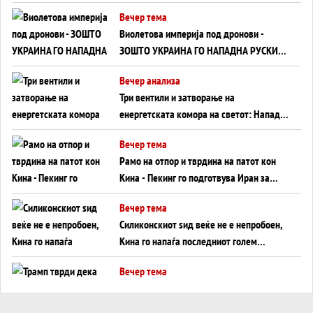
Вечер тема
Виолетова империја под дронови -
ЗОШТО УКРАИНА ГО НАПАДНА РУСКИОТ
WILDBERRIES
Вечер анализа
Три вентили и затворање на
енергетската комора на светот: Нападот
во Суец најавува глобален енергетски
Вечер тема
инфаркт?
Рамо на отпор и тврдина на патот кон
Кина - Пекинг го подготвува Иран за
американска копнена инвазија
Вечер тема
Силиконскиот ѕид веќе не е непробоен,
Кина го напаѓа последниот голем
монопол на Западот?
Вечер тема
Трамп тврди дека повторно „разговара“
со Иран - ваквите моменти се поопасни