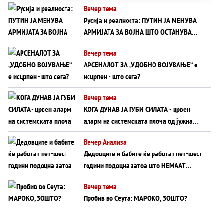
Вечер тема
Русија и реалноста: ПУТИН ЈА МЕНУВА
АРМИЈАТА ЗА ВОЈНА ШТО ОСТАНУВА
БЕЗ ФРОНТ
Вечер тема
АРСЕНАЛОТ ЗА „УДОБНО ВОЈУВАЊЕ“ е
исцрпен - што сега?
Вечер тема
КОГА ДУНАВ ЈА ГУБИ СИЛАТА - црвен
аларм на системската плоча од јужна
Германија до Црното Море...
Вечер Анализа
Дедовците и бабите ќе работат пет-шест
години подоцна затоа што НЕМААТ
ВНУЦИ ДА ГИ ЗАМЕНАТ
Вечер тема
Пробив во Сеута: МАРОКО, ЗОШТО?