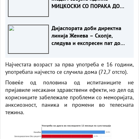
МИЦКОСКИ СО ПОРАКА ДО
ЖИТЕЛИТЕ НА НОВО СЕЛО
Дијаспората доби директна
линија Женева – Скопје,
следува и експресен пат до
Ново Село
Најчестата возраст за прва употреба е 16 години,
употребата најчесто се случила дома (72,7 отсто).
Повеќе од половина од испитаниците не
пријавиле несакани здравствени ефекти, но дел од
корисниците забележале проблеми со меморијата,
анксиозност, паника и промени во телесната
тежина.