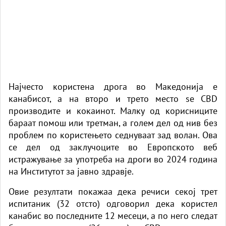
Најчесто користена дрога во Македонија е
канабисот, а на вторo и трето место sе CBD
производите и кокаинот. Малку од корисниците
бараат помош или третман, a голем дел од нив без
проблем по користењето седнуваат зад волан. Ова
се дел од заклучоците во Европското веб
истражување
за употреба на дроги во 2024 година
на Институтот за јавно здравје.
Овие резултати покажаа дека речиси секој трет
испитаник (32 отсто) одговорил дека користел
канабис во последните 12 месеци, а по него следат