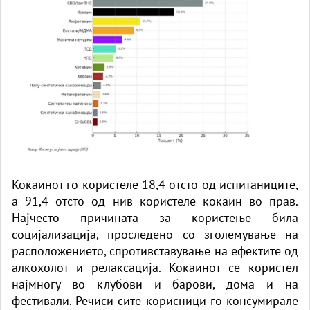
Кокаинот го користеле 18,4 отсто од испитаниците,
а 91,4 отсто од нив користеле кокаин во прав.
Најчесто причината за користење била
социјализација, проследено со зголемување на
расположението, спротивставување на ефектите од
алкохолот и релаксација. Кокаинот се користел
најмногу во клубови и барови, дома и на
фестивали. Речиси сите корисници го консумирале