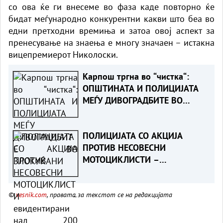
со ова ќе ги внесеме во фаза каде повторно ќе
бидат меѓународно конкурентни какви што беа во
едни претходни времиња и затоа овој аспект за
пренесување на знаења е многу значаен – истакна
вицепремиерот Николоски.
Карпош тргна во “чистка“:
ОПШТИНАТА И ПОЛИЦИЈАТА
МЕЃУ ДИВОГРАДБИТЕ ВО
ЗЛОКУЌАНИ
ПОЛИЦИЈАТА СО АКЦИЈА
ПРОТИВ НЕСОВЕСНИ
МОТОЦИКЛИСТИ –
евидентирани над 200
прекршоци, приведени 14
©
vesnik.com
, правата за текстот се на редакцијата
лица