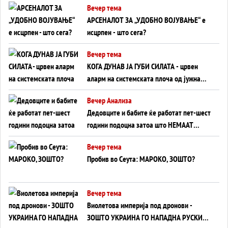
Вечер тема
АРСЕНАЛОТ ЗА „УДОБНО ВОЈУВАЊЕ“ е
исцрпен - што сега?
Вечер тема
КОГА ДУНАВ ЈА ГУБИ СИЛАТА - црвен
аларм на системската плоча од јужна
Германија до Црното Море...
Вечер Анализа
Дедовците и бабите ќе работат пет-шест
години подоцна затоа што НЕМААТ
ВНУЦИ ДА ГИ ЗАМЕНАТ
Вечер тема
Пробив во Сеута: МАРОКО, ЗОШТО?
Вечер тема
Виолетова империја под дронови -
ЗОШТО УКРАИНА ГО НАПАДНА РУСКИОТ