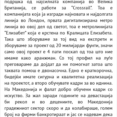
подршка од најсилната компанија во Велика
Британија, се работи за “Crossrail”. Тоа е
компанијата која ја изгради најновата и најдолгата
линија во Лондон, првата дигитализирана метро
линија во овој дел од светот, тоа е метролинијата
“Елизабет” која е крстена по Кралицата Елизабета.
Така што зборуваме за тој вид на експрети и
зборуваме за проект од 20 милијарди фунти, значи
само овој проект е 4 пати поскап од тоа што ние
имаме како аранжман. Со тој профил на луѓе
преговараме да дојдат да ни помогнат затоа што
таквата помош е двонасочна. Едно е краткорочна,
бидејќи имате сигурна и квалитетна реализација
на проектот, а второ обучувате кадри за во иднина.
На Македонија и фалат добро обучени кадри со
искуство. За жал заради годините на девастација
би рекол и во децениите, во Македонија
градежниот сектор скоро и да колабираше, голем
број на фирми банкротираат и јас се надевам дека