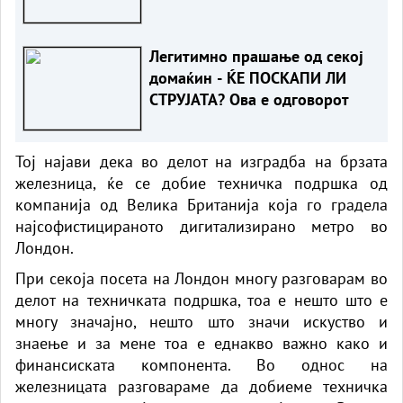
Легитимно прашање од секој
домаќин - ЌЕ ПОСКАПИ ЛИ
СТРУЈАТА? Ова е одговорот
Тој најави дека во делот на изградба на брзата
железница, ќе се добие техничка подршка од
компанија од Велика Британија која го градела
најсофистицираното дигитализирано метро во
Лондон.
При секоја посета на Лондон многу разговарам во
делот на техничката подршка, тоа е нешто што е
многу значајно, нешто што значи искуство и
знаење и за мене тоа е еднакво важно како и
финансиската компонента. Во однос на
железницата разговараме да добиеме техничка