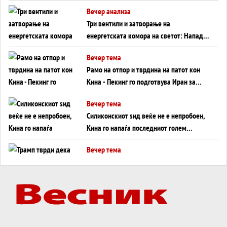
WILDBERRIES
Вечер анализа
Три вентили и затворање на
енергетската комора на светот: Нападот
во Суец најавува глобален енергетски
Вечер тема
инфаркт?
Рамо на отпор и тврдина на патот кон
Кина - Пекинг го подготвува Иран за
американска копнена инвазија
Вечер тема
Силиконскиот ѕид веќе не е непробоен,
Кина го напаѓа последниот голем
монопол на Западот?
Вечер тема
Трамп тврди дека повторно „разговара“
со Иран - ваквите моменти се поопасни
од отворените закани
Вечер тема
ДЛАБОКО УДОЛУ: Сметководствените
трикови што го соборија ЕНРОН ги