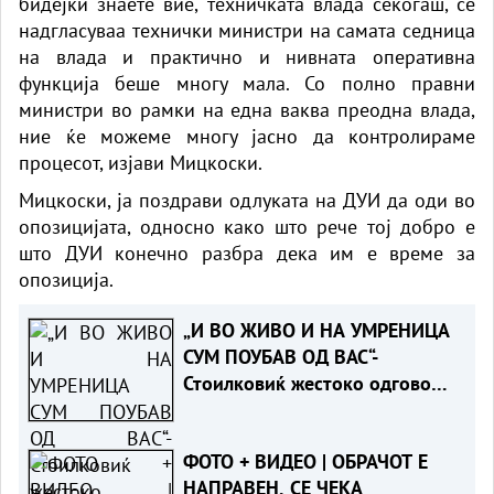
бидејќи знаете вие, техничката влада секогаш, се
надгласуваа технички министри на самата седница
на влада и практично и нивната оперативна
функција беше многу мала. Со полно правни
министри во рамки на една ваква преодна влада,
ние ќе можеме многу јасно да контролираме
процесот, изјави Мицкоски.
Мицкоски, ја поздрави одлуката на ДУИ да оди во
опозицијата, односно како што рече тој добро е
што ДУИ конечно разбра дека им е време за
опозиција.
„И ВО ЖИВО И НА УМРЕНИЦА
СУМ ПОУБАВ ОД ВАС“-
Стоилковиќ жестоко одговори
на „умреницата“ што ја објави
СДСМ
ФОТО + ВИДЕО | ОБРАЧОТ Е
НАПРАВЕН, СЕ ЧЕКА