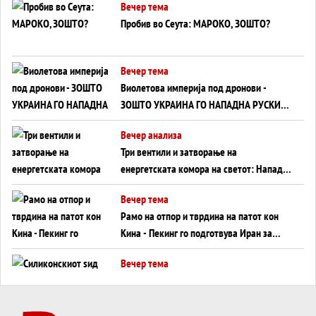
Вечер тема
Пробив во Сеута: МАРОКО, ЗОШТО?
Вечер тема
Виолетова империја под дронови -
ЗОШТО УКРАИНА ГО НАПАДНА РУСКИОТ
WILDBERRIES
Вечер анализа
Три вентили и затворање на
енергетската комора на светот: Нападот
во Суец најавува глобален енергетски
Вечер тема
инфаркт?
Рамо на отпор и тврдина на патот кон
Кина - Пекинг го подготвува Иран за
американска копнена инвазија
Вечер тема
Силиконскиот ѕид веќе не е непробоен,
Кина го напаѓа последниот голем
монопол на Западот?