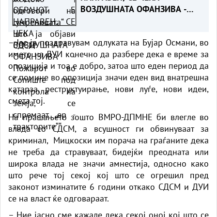
ВОЗДУШНАТА ОФАНЗИВА -
Пожарот во Сопиште под
контрола на земја, се
– Јас ја поздравувам одлуката на Бујар Османи, во
спремаат „ер - тракторите““
името на ДУИ конечно да разбере дека е време за
опозиција и тоа е добро, затоа што еден период да
се помине во опозиција значи еден вид внатрешна
катарза, реструктуирање, нови луѓе, нови идеи,
смета тој.
На прашањето зошто ВМРО-ДПМНЕ би влегле во
влада со СДСМ, а всушност ги обвинуваат за
криминал, Мицкоски им порача на граѓаните дека
не треба да стравуваат, бидејќи преодната или
широка влада не значи амнестија, односно како
што рече тој секој кој што се огрешил пред
законот изминатите 6 години откако СДСМ и ДУИ
се на власт ќе одговараат.
– Ние јасно сме кажале дека секој оној кој што се