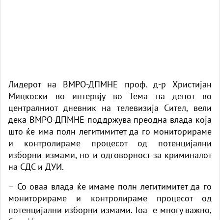
Лидерот на ВМРО-ДПМНЕ проф. д-р Христијан
Мицкоски во
интервју
во Тема на денот во
централниот дневник на телевизија Сител, вели
дека ВМРО-ДПМНЕ поддржува преодна влада која
што ќe има полн легитимитет да го мониторираме
и контролираме процесот од потенцијални
изборни измами, но и одговорност за криминалот
на СДС и ДУИ.
– Со оваа влада ќе имаме полн легитимитет да го
мониторираме и контролираме процесот од
потенцијални изборни измами. Тоа е многу важно,