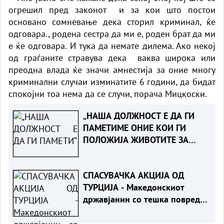
огрешил пред законот и за кои што постои
основано сомневање дека сторил криминал, ќе
одговара., родена сестра да ми е, роден брат да ми
е ќе одговара. И тука да немате дилема. Ако некој
од граѓаните стравува дека ваква широка или
преодна влада ќе значи амнестија за оние многу
криминални случаи изминатите 6 години, да бидат
спокојни тоа нема да се случи, порача Мицкоски.
„НАША ДОЛЖНОСТ Е ДА ГИ
ПАМЕТИМЕ ОНИЕ КОИ ГИ
ПОЛОЖИЈА ЖИВОТИТЕ ЗА
ТАТКОВИНАТА“ - Порача
Мицкоски за 25-годишнината
СПАСУВАЧКА АКЦИЈА ОД
од Карпалак
ТУРЦИЈА - Македонскиот
државјанин со тешка повреда
на `рбетот транспортиран на
КАРИЛ