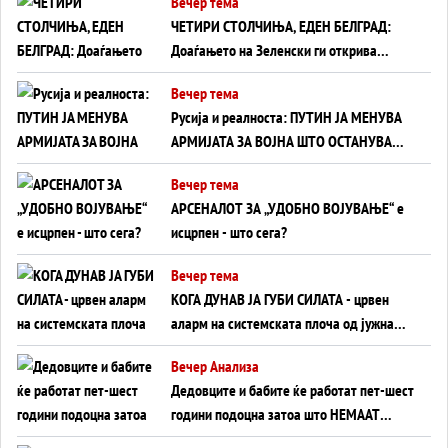
Вечер тема
ЧЕТИРИ СТОЛЧИЊА, ЕДЕН БЕЛГРАД:
Доаѓањето на Зеленски ги открива
тајните на политиката на балансирање
Вечер тема
на Вучиќ
Русија и реалноста: ПУТИН ЈА МЕНУВА
АРМИЈАТА ЗА ВОЈНА ШТО ОСТАНУВА
БЕЗ ФРОНТ
Вечер тема
АРСЕНАЛОТ ЗА „УДОБНО ВОЈУВАЊЕ“ е
исцрпен - што сега?
Вечер тема
КОГА ДУНАВ ЈА ГУБИ СИЛАТА - црвен
аларм на системската плоча од јужна
Германија до Црното Море...
Вечер Анализа
Дедовците и бабите ќе работат пет-шест
години подоцна затоа што НЕМААТ
ВНУЦИ ДА ГИ ЗАМЕНАТ