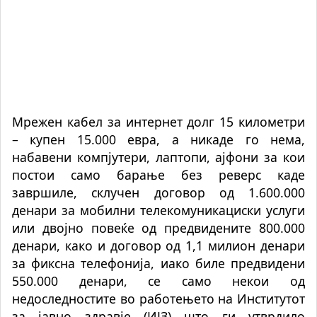
Мрежен кабел за интернет долг 15 километри
– купен 15.000 евра, а никаде го нема,
набавени компјутери, лаптопи, ајфони за кои
постои само барање без реверс каде
завршиле, склучен договор од 1.600.000
денари за мобилни телекомуникациски услуги
или двојно повеќе од предвидените 800.000
денари, како и договор од 1,1 милион денари
за фиксна телефонија, иако биле предвидени
550.000 денари, се само некои од
недоследностите во работењето на Институтот
за јавно здравје (ИЈЗ) што ги утврдило