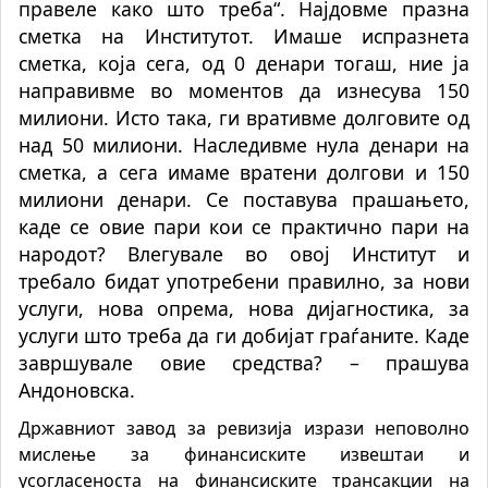
правеле како што треба“. Најдовме празна
сметка на Институтот. Имаше испразнета
сметка, која сега, од 0 денари тогаш, ние ја
направивме во моментов да изнесува 150
милиони. Исто така, ги вративме долговите од
над 50 милиони. Наследивме нула денари на
сметка, а сега имаме вратени долгови и 150
милиони денари. Се поставува прашањето,
каде се овие пари кои се практично пари на
народот? Влегувале во овој Институт и
требало бидат употребени правилно, за нови
услуги, нова опрема, нова дијагностика, за
услуги што треба да ги добијат граѓаните. Каде
завршувале овие средства? – прашува
Андоновска.
Државниот завод за ревизија изрази неповолно
мислење за финансиските извештаи и
усогласеноста на финансиските трансакции на