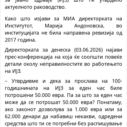
актуелното раководство.
Како што изјави за МИА директорката на
Институтот, Марија Андоновска, во
институцијата не била направена ревизија од
2017 година.
Директорката за денеска (03.06.2026) најави
прес-конференција на која ќе соопшти повеќе
детали околу неправилностите во работењето
на ИЈЗ.
– Утврдивме и дека за прослава на 100-
годишнината на ИЈЗ за еден час биле
потрошени 50.000 евра. Па за што за еден час
може да се потрошат 50.000 евра? Понатаму,
ако законот дозволува за 1.000 евра или за
62.000 денари да набавиш некакви, одредени
средства што ти се потребни без распишување