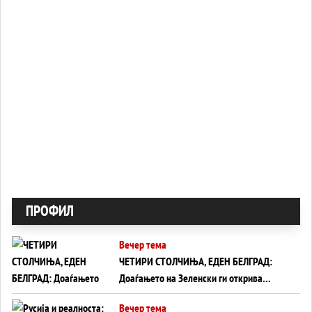
ПРОФИЛ
Вечер тема
ЧЕТИРИ СТОЛЧИЊА, ЕДЕН БЕЛГРАД:
Доаѓањето на Зеленски ги открива
тајните на политиката на балансирање
Вечер тема
на Вучиќ