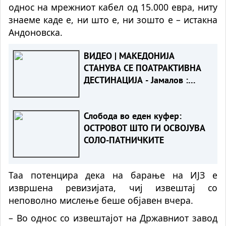
однос на мрежниот кабел од 15.000 евра, ниту
знаеме каде е, ни што е, ни зошто е – истакна
Андоновска.
ВИДЕО | МАКЕДОНИЈА
СТАНУВА СЕ ПОАТРАКТИВНА
ДЕСТИНАЦИЈА - Јамалов :
Владата со конкретни мерки
обезбедува континуиран
Слобода во еден куфер:
раста на туризмот
ОСТРОВОТ ШТО ГИ ОСВОЈУВА
СОЛО-ПАТНИЧКИТЕ
Таа потенцира дека на барање на ИЈЗ е
извршена ревизијата, чиј извештај со
неповолно мислење беше објавен вчера.
– Во однос со извештајот на Државниот завод