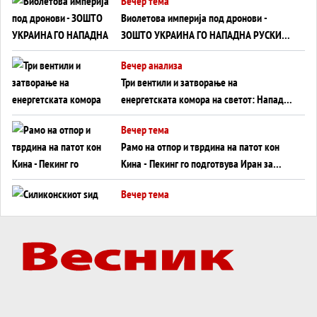
Вечер тема
Виолетова империја под дронови -
ЗОШТО УКРАИНА ГО НАПАДНА РУСКИОТ
WILDBERRIES
Вечер анализа
Три вентили и затворање на
енергетската комора на светот: Нападот
во Суец најавува глобален енергетски
Вечер тема
инфаркт?
Рамо на отпор и тврдина на патот кон
Кина - Пекинг го подготвува Иран за
американска копнена инвазија
Вечер тема
Силиконскиот ѕид веќе не е непробоен,
Кина го напаѓа последниот голем
монопол на Западот?
Вечер тема
Трамп тврди дека повторно „разговара“
со Иран - ваквите моменти се поопасни
од отворените закани