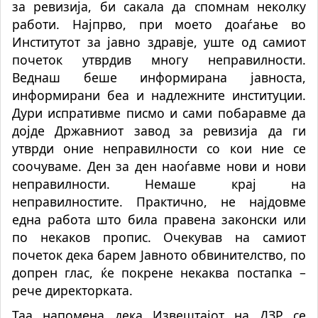
за ревизија, би сакала да спомнам неколку
работи. Најпрво, при моето доаѓање во
Институтот за јавно здравје, уште од самиот
почеток утврдив многу неправилности.
Веднаш беше информирана јавноста,
информирани беа и надлежните институции.
Дури испративме писмо и сами побаравме да
дојде Државниот завод за ревизија да ги
утврди оние неправилности со кои ние се
соочуваме. Ден за ден наоѓавме нови и нови
неправилности. Немаше крај на
неправилностите. Практично, не најдовме
една работа што била правена законски или
по некаков пропис. Очекував на самиот
почеток дека барем Јавното обвинителство, по
допрен глас, ќе покрене некаква постапка –
рече директорката.
Таа напомена дека Извештајот на ДЗР се