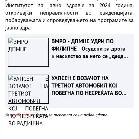
Институтот за јавно здравје за 2024 година,
откривајќи неправилности во евиденцијата,
побарувањата и спроведувањето на програмите за
јавно здра
ВМРО - ДПМНЕ УДРИ ПО
ФИЛИПЧЕ - Осудени за дрога
и насилство за него се „деца
на Македонија“
УАПСЕН Е ВОЗАЧОТ НА
ТРЕТИОТ АВТОМОБИЛ КОЈ
ПОБЕГНА ПО НЕСРЕЌАТА ВО
РАДИШАНИ - Загина 19-
годишник
©
vesnik.com
, правата за текстот се на редакцијата