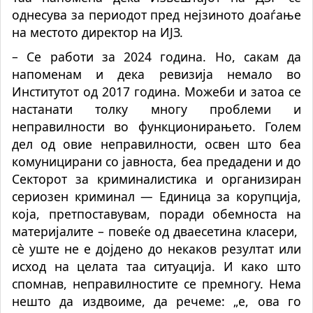
однесува за периодот пред нејзиното доаѓање
на местото директор на ИЈЗ.
– Се работи за 2024 година. Но, сакам да
напоменам и дека ревизија немало во
Институтот од 2017 година. Можеби и затоа се
настанати толку многу проблеми и
неправилности во функционирањето. Голем
дел од овие неправилности, освен што беа
комуницирани со јавноста, беа предадени и до
Секторот за криминалистика и организиран
сериозен криминал — Единица за корупција,
која, претпоставувам, поради обемноста на
материјалите – повеќе од дваесетина класери,
сè уште не е дојдено до некаков резултат или
исход на целата таа ситуација. И како што
спомнав, неправилностите се премногу. Нема
нешто да издвоиме, да речеме: „е, ова го