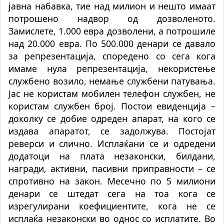
јавна набавка, тие над милион и нешто имаат
потрошено надвор од дозволеното.
Замислете, 1.000 евра дозволени, а потрошиле
над 20.000 евра. По 500.000 денари се давало
за репрезентација, споредено со сега кога
имаме нула репрезентација, некористење
службено возило, немање службени патувања.
Јас не користам мобилен телефон службен, не
користам службен број. Постои евиденција –
доколку се добие одреден апарат, на кого се
издава апаратот, се задолжува. Постојат
реверси и слично. Исплаќани се и одредени
додатоци на плата незаконски, билдани,
награди, активни, пасивни приправности – се
спротивно на закон. Месечно по 5 милиони
денари се штедат сега на тоа кога се
изрегулирани коефициентите, кога не се
исплаќа незаконски во однос со исплатите. Во