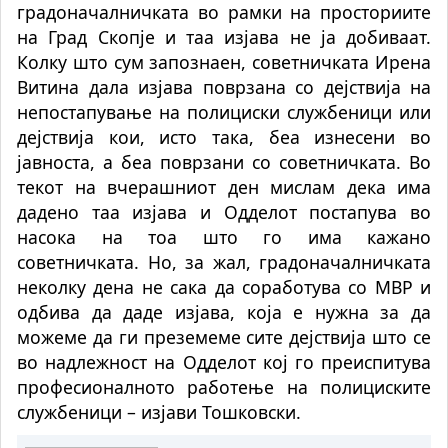
градоначалничката во рамки на просториите
на Град Скопје и таа изјава не ја добиваат.
Колку што сум запознаен, советничката Ирена
Витина дала изјава поврзана со дејствија на
непостапување на полициски службеници или
дејствија кои, исто така, беа изнесени во
јавноста, а беа поврзани со советничката. Во
текот на вчерашниот ден мислам дека има
дадено таа изјава и Одделот постапува во
насока на тоа што го има кажано
советничката. Но, за жал, градоначалничката
неколку дена не сака да соработува со МВР и
одбива да даде изјава, која е нужна за да
можеме да ги преземеме сите дејствија што се
во надлежност на Одделот кој го преиспитува
професионалното работење на полициските
службеници – изјави Тошковски.