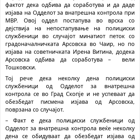
фактот дека одбива да соработува и да даде
изјава на Одделот за внатрешна контрола при
МВР. Овој оддел постапува во врска со
дејствија на непостапување на полициски
службеници во случајот минатиот петок со
градоначалничката Арсовска во Чаир, но по
изјава на советничката Ирена Витина, додека
Арсовска одбива да соработува –
вели
Тошковски.
Тој рече дека неколку дена полициски
службеници од Одделот за внатрешна
контрола се во Град Скопје и не успеваат да
обезбедат писмена изјава од Арсовска,
поврзана со случајот.
– Факт е дека полициски службеници од
Одделот за внатрешна контрола веќе неколку
дена се обидуваат да обезбедат изјава од