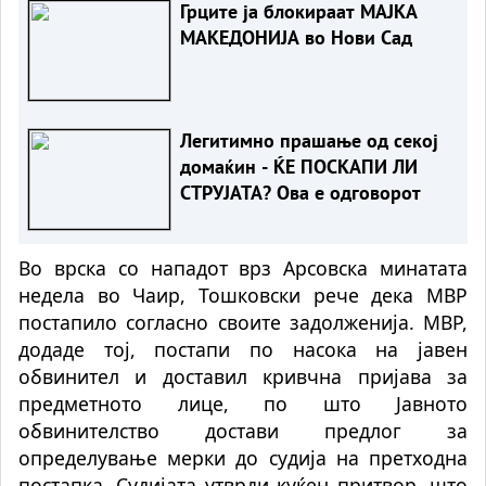
Грците ја блокираат МАЈКА
МАКЕДОНИЈА во Нови Сад
Легитимно прашање од секој
домаќин - ЌЕ ПОСКАПИ ЛИ
СТРУЈАТА? Ова е одговорот
Во врска со нападот врз Арсовска минатата
недела во Чаир, Тошковски рече дека МВР
постапило согласно своите задолженија. МВР,
додаде тој, постапи по насока на јавен
обвинител и доставил кривчна пријава за
предметното лице, по што Јавното
обвинителство достави предлог за
определување мерки до судија на претходна
постапка. Судијата утврди куќен притвор, што