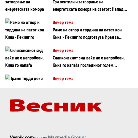
Три вентили и затворање на
енергетската комора на светот: Нападот
во Суец најавува глобален енергетски
Вечер тема
инфаркт?
Рамо на отпор и тврдина на патот кон
Кина - Пекинг го подготвува Иран за
американска копнена инвазија
Вечер тема
Силиконскиот ѕид веќе не е непробоен,
Кина го напаѓа последниот голем
монопол на Западот?
Вечер тема
Трамп тврди дека повторно „разговара“
со Иран - ваквите моменти се поопасни
од отворените закани
Вечер тема
ДЛАБОКО УДОЛУ: Сметководствените
трикови што го соборија ЕНРОН ги
применуваат гигантите за ВИ
Вечер тема
Vesnik.com
Maxmedia Group:
е дел од