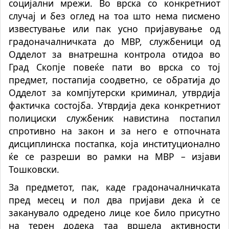
социјални мрежи. Во врска со конкретниот
случај и без оглед на тоа што нема писмено
известување или пак усно пријавување од
градоначалничката до МВР, службеници од
Одделот за внатрешна контрола отидоа во
Град Скопје повеќе пати во врска со тој
предмет, постапија соодветно, се обратија до
Одделот за компјутерски криминал, утврдија
фактичка состојба. Утврдија дека конкретниот
полициски службеник навистина постапил
спротивно на закон и за него е отпочната
дисциплинска постапка, која институционално
ќе се разреши во рамки на МВР – изјави
Тошковски.
За предметот, пак, каде градоначалничката
пред месец и пол два пријави дека ѝ се
заканувало одредено лице кое било присутно
на терен додека таа вршела активности