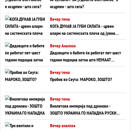
исцрпен - што сега?
Вечер тема
КОГА ДУНАВ ЈА ГУБИ СИЛАТА - црвен
аларм на системската плоча од јужна
Германија до Црното Море...
Вечер Анализа
Дедовците и бабите ќе работат пет-шест
години подоцна затоа што НЕМААТ
ВНУЦИ ДА ГИ ЗАМЕНАТ
Вечер тема
Пробив во Сеута: МАРОКО, ЗОШТО?
Вечер тема
Виолетова империја под дронови -
ЗОШТО УКРАИНА ГО НАПАДНА РУСКИОТ
WILDBERRIES
Вечер анализа