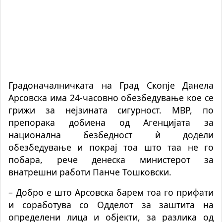
Градоначалничката на Град Скопје Данела
Арсовска има 24-часовно обезбедување кое се
грижи за нејзината сигурност. МВР, по
препорака добиена од Агенцијата за
национална безбедност ѝ додели
обезбедување и покрај тоа што таа не го
побара, рече денеска министерот за
внатрешни работи Панче Тошковски.
– Добро е што Арсовска барем тоа го прифати
и соработува со Одделот за заштита на
определени лица и објекти, за разлика од