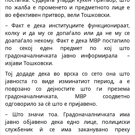
по жалба е променето и предметното лице е
во ефективен притвор, вели Тошковски.
– Факт е дека институциите функционираат,
колку и да му се допаѓало или да не му се
доапаѓало некому. Факт е дека МВР постапило
по секој еден предмет по кој што
градоначалничката јавно информирала
–
изјави Тошковски.
Тој додаде дека во врска со сето она што
јавноста го виде изминатиот период, а е
поврзано со дејностите што ги презема
градоначалничката, МВР соодветно
одговорило за сè што е пријавено.
– Што значи тоа. Градоначалничката има
јавно објавено дека едно лице, полициски
службеник ѝ се има заканувано преку