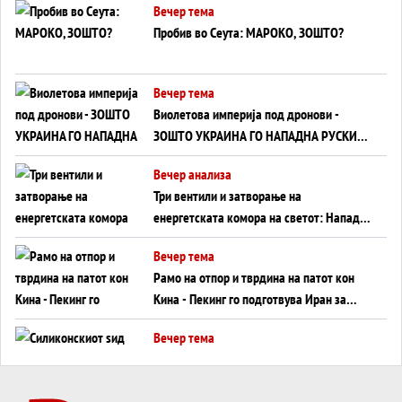
Вечер тема
Пробив во Сеута: МАРОКО, ЗОШТО?
Вечер тема
Виолетова империја под дронови -
ЗОШТО УКРАИНА ГО НАПАДНА РУСКИОТ
WILDBERRIES
Вечер анализа
Три вентили и затворање на
енергетската комора на светот: Нападот
во Суец најавува глобален енергетски
Вечер тема
инфаркт?
Рамо на отпор и тврдина на патот кон
Кина - Пекинг го подготвува Иран за
американска копнена инвазија
Вечер тема
Силиконскиот ѕид веќе не е непробоен,
Кина го напаѓа последниот голем
монопол на Западот?