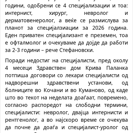
години, одобрени се 4 специјализации и тоа:
интернист, хирург, невролог и
дерматовенеролог, а веќе се размислува за
планот за специјалзиации за 2026 година.
Еден приватен специјализант е преземен, тоа
е офталмолог и очекуваме да дојде да работи
за 2-3 години – рече Стефановски.
Поради недостиг на специјалисти, пред околу
4 месеци Здравствен дом Крива Паланка
потпиша договори со лекари специјалисти од
надворешни здравствени установи, од
болниците во Кочани и во Куманово, од каде
што во текот на неделата доаѓаат, повремено,
согласно распоредот на слободни термини,
специјалисти: невролог, двајца интернисти и
рентгенолог, а во најскоро време се очекува
да почне да доаѓа и специјалист-уролог од