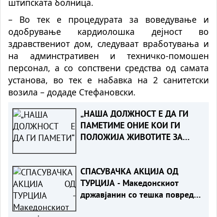
штипската болница.
– Во тек е процедурата за воведување и
одобрување кардиолошка дејност во
здравствениот дом, следуваат вработувања и
на админстративен и техничко-помошен
персонал, а со сопствени средства од самата
установа, во тек е набавка на 2 санитетски
возила – додаде Стефановски.
„НАША ДОЛЖНОСТ Е ДА ГИ
ПАМЕТИМЕ ОНИЕ КОИ ГИ
ПОЛОЖИЈА ЖИВОТИТЕ ЗА
ТАТКОВИНАТА“ - Порача
Мицкоски за 25-годишнината
СПАСУВАЧКА АКЦИЈА ОД
од Карпалак
ТУРЦИЈА - Македонскиот
државјанин со тешка повреда
на `рбетот транспортиран на