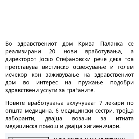
Во здравствениот дом Крива Паланка се
реализирани 20 нови вработувања, а
директорот Јоско Стефановски рече дека тоа
претставува вистинско освежување и голем
исчекор кон заживување на здравствениот
дом во интерес на пружање подобри
здравствени услуги за граѓаните.
Новите вработувања вклучуваат 7 лекари по
општа медицина, 6 медицински сестри, тројца
лаборанти, двајца возачи за итната
медицинска помош и двајца хигиеничари.