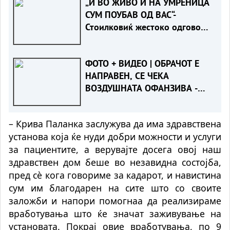
„И ВО ЖИВО И НА УМРЕНИЦА
СУМ ПОУБАВ ОД ВАС“-
Стоилковиќ жестоко одговори
на „умреницата“ што ја објави
СДСМ
ФОТО + ВИДЕО | ОБРАЧОТ Е
НАПРАВЕН, СЕ ЧЕКА
ВОЗДУШНАТА ОФАНЗИВА -
Пожарот во Сопиште под
контрола на земја, се
– Крива Паланка заслужува да има здравствена
спремаат „ер - тракторите““
установа која ќе нуди добри можности и услуги
за пациентите, а верувајте досега овој наш
здравствен дом беше во незавидна состојба,
пред сѐ кога говориме за кадарот, и навистина
сум им благодарен на сите што со своите
заложби и напори помогнаа да реализираме
вработувања што ќе значат заживување на
установата. Покрај овие вработувања, по 9