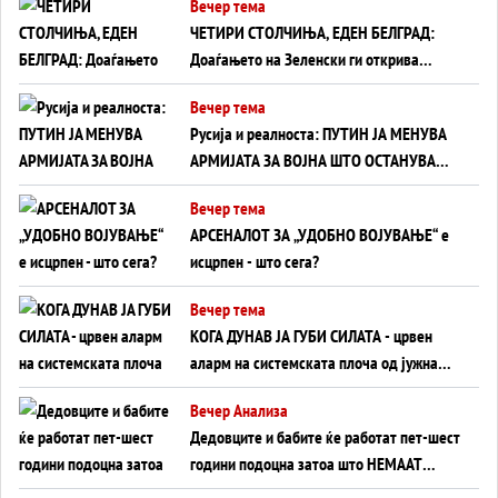
Вечер тема
ЧЕТИРИ СТОЛЧИЊА, ЕДЕН БЕЛГРАД:
Доаѓањето на Зеленски ги открива
тајните на политиката на балансирање
Вечер тема
на Вучиќ
Русија и реалноста: ПУТИН ЈА МЕНУВА
АРМИЈАТА ЗА ВОЈНА ШТО ОСТАНУВА
БЕЗ ФРОНТ
Вечер тема
АРСЕНАЛОТ ЗА „УДОБНО ВОЈУВАЊЕ“ е
исцрпен - што сега?
Вечер тема
КОГА ДУНАВ ЈА ГУБИ СИЛАТА - црвен
аларм на системската плоча од јужна
Германија до Црното Море...
Вечер Анализа
Дедовците и бабите ќе работат пет-шест
години подоцна затоа што НЕМААТ
ВНУЦИ ДА ГИ ЗАМЕНАТ