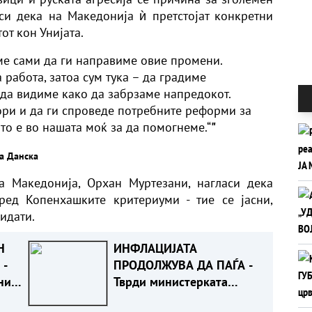
си дека на Македонија ѝ претстојат конкретни
от кон Унијата.
ме сами да ги направиме овие промени.
 работа, затоа сум тука – да градиме
 да видиме како да забрзаме напредокот.
ори и да ги спроведе потребните реформи за
то е во нашата моќ за да помогнеме.“
"
а Данска
 Македонија, Орхан Муртезани, нагласи дека
ред Копенхашките критериуми - тие се јасни,
идати.
Н
ИНФЛАЦИЈАТА
 -
ПРОДОЛЖУВА ДА ПАЃА -
ни
Тврди министерката
Димитриеска Кочоска