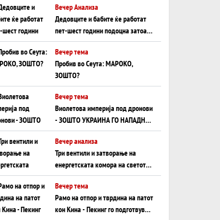
Вечер Анализа
Црното Море...
Дедовците и бабите ќе работат
пет-шест години подоцна затоа
што НЕМААТ ВНУЦИ ДА ГИ
Вечер тема
ЗАМЕНАТ
Пробив во Сеута: МАРОКО,
ЗОШТО?
Вечер тема
Виолетова империја под дронови
- ЗОШТО УКРАИНА ГО НАПАДНА
РУСКИОТ WILDBERRIES
Вечер анализа
Три вентили и затворање на
енергетската комора на светот:
Нападот во Суец најавува
Вечер тема
глобален енергетски инфаркт?
Рамо на отпор и тврдина на патот
кон Кина - Пекинг го подготвува