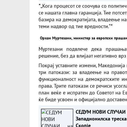
"
„Кога процесот се соочува со полити
се нашата главна гаранција. Тие потсе
базира на демократијата, владеење на
теми надвор од тие вредности.“
"
Орхан Муртезани, министер за европски праша
Муртезани подвлече дека прашања
решение, без да влијаат негативно врз
Покрај уставните измени, Македонија
три патокази: за владеење на правот
функционалност на демократските ин
права. Трите патокази се речиси усог
план веќе е испратен до Советот на Е
ќе биде усвоен и официјално доставен
СЕДУМ НОВИ СЛУЧАИ 
Западнонилска треска
Скопје