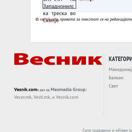
©
vesnik.com
, правата за текстот се на редакцијат
КАТЕГОР
Македониј
Балкан
Свет
Vesnik.com
Maxmedia Group:
е дел од
Vecer.mk
,
Vesti.mk
, и
Vesnik.com
Сите содржини и објави н