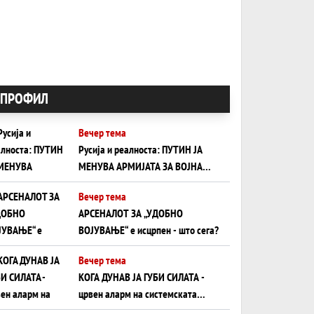
ПРОФИЛ
Вечер тема
Русија и реалноста: ПУТИН ЈА
МЕНУВА АРМИЈАТА ЗА ВОЈНА
ШТО ОСТАНУВА БЕЗ ФРОНТ
Вечер тема
АРСЕНАЛОТ ЗА „УДОБНО
ВОЈУВАЊЕ“ е исцрпен - што сега?
Вечер тема
КОГА ДУНАВ ЈА ГУБИ СИЛАТА -
црвен аларм на системската
плоча од јужна Германија до