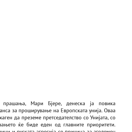
 прашања, Мари Бјере, денеска ја повика
шанса за проширување на Европската унија. Оваа
аген да преземе претседателство со Унијата, со
вањето ќе биде еден од главните приоритети.
вици и руската агресија се причина за зголемен