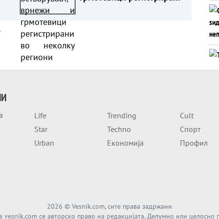
во неколку региони
а
ИИ
а
Life
Trending
Cult
Star
Techno
Спорт
Urban
Економија
Профил
2026
© Vesnik.com, сите права задржани
а vesnik.com се авторско право на редакцијата. Делумно или целосно 