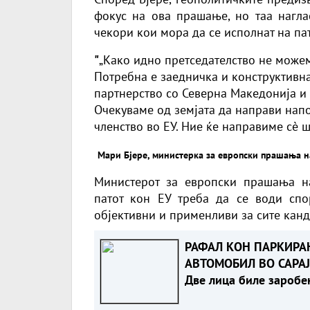
фокус на ова прашање, но таа нагла
чекори кои мора да се исполнат на пат
"
„Како идно претседателство не може
Потребна е заедничка и конструктивна
партнерство со Северна Македонија и
Очекуваме од земјата да направи нап
членство во ЕУ. Ние ќе направиме сè ш
Мари Бјере, министерка за европски прашања н
Министерот за европски прашања на
патот кон ЕУ треба да се води спо
објективни и применливи за сите канд
РАФАЛ КОН ПАРКИРА
АВТОМОБИЛ ВО САРАЈ
Две лица биле заробе
во возилото