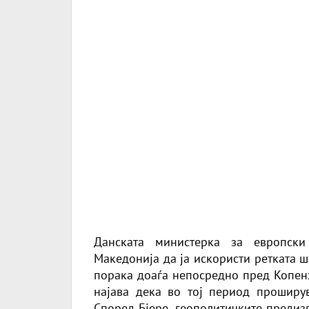
Данската министерка за европски
Македонија да ја искористи ретката 
порака доаѓа непосредно пред Копенх
најава дека во тој период проширу
Според Бјере, геополитичките предиз