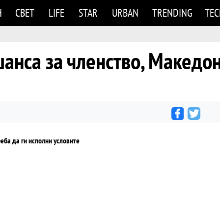
Н
СВЕТ
LIFE
STAR
URBAN
TRENDING
TE
анса за членство, Македон