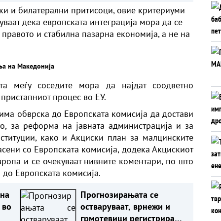
чки и билатерални притисоци, овие критериуми
туваат дека европската интеграција мора да се
 правото и стабилна пазарна економија, а не на
ња на Македонија
та меѓу соседите мора да најдат соодветно
 пристапниот процес во ЕУ.
 има обврска до Европската комисија да достави
о, за реформа на јавната администрација и за
ституции, како и Акциски план за малцинските
ласени со Европската комисија, додека Акцискиот
вропа и се очекуваат нивните коментари, по што
 до Европската комисија.
на
Прогнозирањата се
 во
остваруваат, врнежи и
грмотевици регистрирани