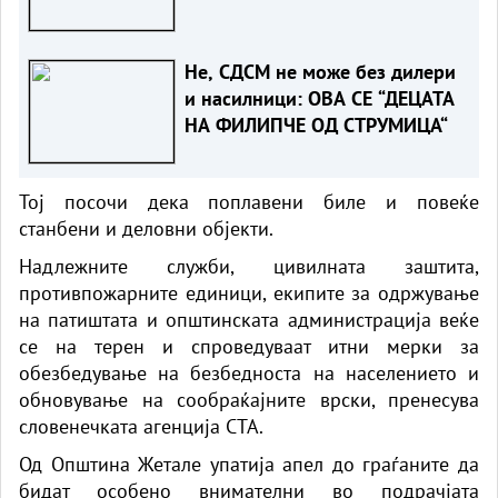
одземено
Не, СДСМ не може без дилери
и насилници: ОВА СЕ “ДЕЦАТА
НА ФИЛИПЧЕ ОД СТРУМИЦА“
Тој посочи дека поплавени биле и повеќе
станбени и деловни објекти.
Надлежните служби, цивилната заштита,
противпожарните единици, екипите за одржување
на патиштата и општинската администрација веќе
се на терен и спроведуваат итни мерки за
обезбедување на безбедноста на населението и
обновување на сообраќајните врски, пренесува
словенечката агенција СТА.
Од Општина Жетале упатија апел до граѓаните да
бидат особено внимателни во подрачјата