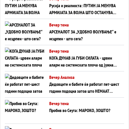
Русија и реалноста: ПУТИН ЈА МЕНУВА
АРМИЈАТА ЗА ВОЈНА ШТО ОСТАНУВА
БЕЗ ФРОНТ
Вечер тема
АРСЕНАЛОТ ЗА „УДОБНО ВОЈУВАЊЕ“ е
исцрпен - што сега?
Вечер тема
КОГА ДУНАВ ЈА ГУБИ СИЛАТА - црвен
аларм на системската плоча од јужна
Германија до Црното Море...
Вечер Анализа
Дедовците и бабите ќе работат пет-шест
години подоцна затоа што НЕМААТ
ВНУЦИ ДА ГИ ЗАМЕНАТ
Вечер тема
Пробив во Сеута: МАРОКО, ЗОШТО?