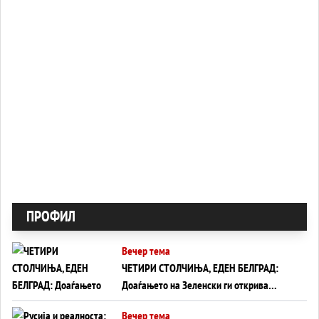
ПРОФИЛ
Вечер тема
ЧЕТИРИ СТОЛЧИЊА, ЕДЕН БЕЛГРАД:
Доаѓањето на Зеленски ги открива
тајните на политиката на балансирање
Вечер тема
на Вучиќ