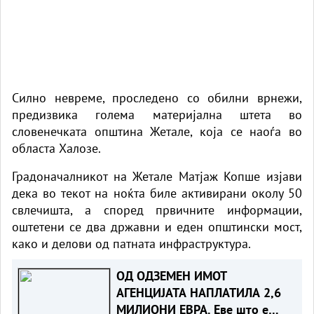
Силно невреме, проследено со обилни врнежи,
предизвика голема материјална штета во
словенечката општина Жетале, која се наоѓа во
областа Халозе.
Градоначалникот на Жетале Матјаж Копше изјави
дека во текот на ноќта биле активирани околу 50
свлечишта, а според првичните информации,
оштетени се два државни и еден општински мост,
како и делови од патната инфраструктура.
ОД ОДЗЕМЕН ИМОТ
АГЕНЦИЈАТА НАПЛАТИЛА 2,6
МИЛИОНИ ЕВРА. Еве што е