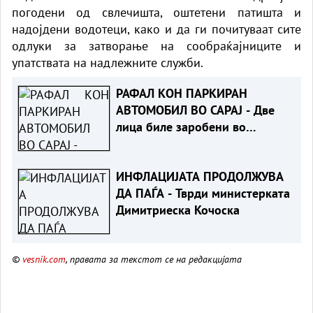
погодени од свлечишта, оштетени патишта и
надојдени водотеци, како и да ги почитуваат сите
одлуки за затворање на сообраќајниците и
упатствата на надлежните служби.
РАФАЛ КОН ПАРКИРАН
АВТОМОБИЛ ВО САРАЈ - Две
лица биле заробени во
возилото
ИНФЛАЦИЈАТА ПРОДОЛЖУВА
ДА ПАЃА - Тврди министерката
Димитриеска Кочоска
©
vesnik.com
, правата за текстот се на редакцијата