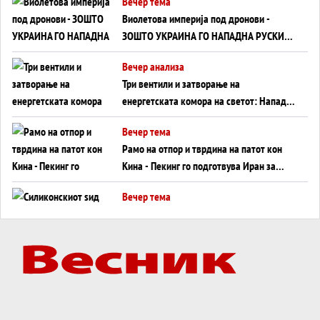
Вечер тема
Виолетова империја под дронови -
ЗОШТО УКРАИНА ГО НАПАДНА РУСКИОТ
WILDBERRIES
Вечер анализа
Три вентили и затворање на
енергетската комора на светот: Нападот
во Суец најавува глобален енергетски
Вечер тема
инфаркт?
Рамо на отпор и тврдина на патот кон
Кина - Пекинг го подготвува Иран за
американска копнена инвазија
Вечер тема
Силиконскиот ѕид веќе не е непробоен,
Кина го напаѓа последниот голем
монопол на Западот?
Вечер тема
Трамп тврди дека повторно „разговара“
со Иран - ваквите моменти се поопасни
од отворените закани