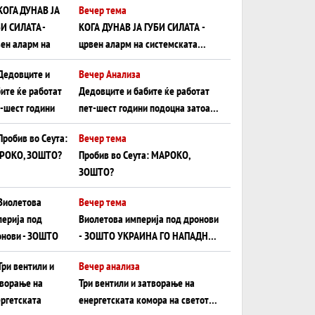
Вечер тема
КОГА ДУНАВ ЈА ГУБИ СИЛАТА -
црвен аларм на системската
плоча од јужна Германија до
Вечер Анализа
Црното Море...
Дедовците и бабите ќе работат
пет-шест години подоцна затоа
што НЕМААТ ВНУЦИ ДА ГИ
Вечер тема
ЗАМЕНАТ
Пробив во Сеута: МАРОКО,
ЗОШТО?
Вечер тема
Виолетова империја под дронови
- ЗОШТО УКРАИНА ГО НАПАДНА
РУСКИОТ WILDBERRIES
Вечер анализа
Три вентили и затворање на
енергетската комора на светот: