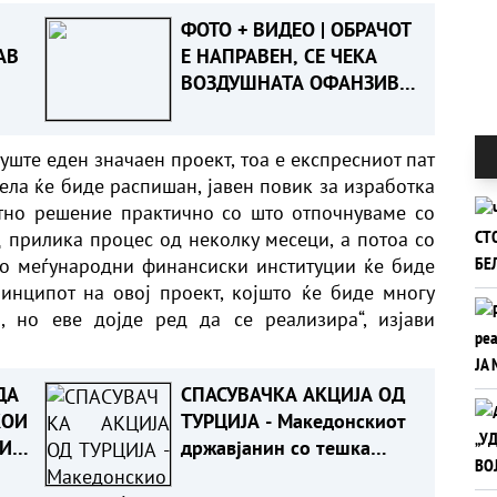
ФОТО + ВИДЕО | ОБРАЧОТ
АВ
Е НАПРАВЕН, СЕ ЧЕКА
ВОЗДУШНАТА ОФАНЗИВА
- Пожарот во Сопиште
под контрола на земја, се
уште еден значаен проект, тоа е експресниот пат
спремаат „ер -
ела ќе биде распишан, јавен повик за изработка
тракторите““
тно решение практично со што отпочнуваме со
од прилика процес од неколку месеци, а потоа со
со меѓународни финансиски институции ќе биде
инципот на овој проект, којшто ќе биде многу
, но еве дојде ред да се реализира“, изјави
ДА
СПАСУВАЧКА АКЦИЈА ОД
КОИ
ТУРЦИЈА - Македонскиот
ИТЕ
државјанин со тешка
повреда на `рбетот