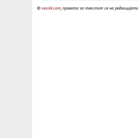
Порача Мицкоски за 2
©
vesnik.com
, правата за текстот се на редакцијат
годишнината од Карп