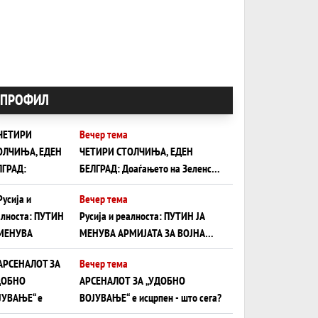
ПРОФИЛ
Вечер тема
ЧЕТИРИ СТОЛЧИЊА, ЕДЕН
БЕЛГРАД: Доаѓањето на Зеленски
ги открива тајните на политиката
Вечер тема
на балансирање на Вучиќ
Русија и реалноста: ПУТИН ЈА
МЕНУВА АРМИЈАТА ЗА ВОЈНА
ШТО ОСТАНУВА БЕЗ ФРОНТ
Вечер тема
АРСЕНАЛОТ ЗА „УДОБНО
ВОЈУВАЊЕ“ е исцрпен - што сега?