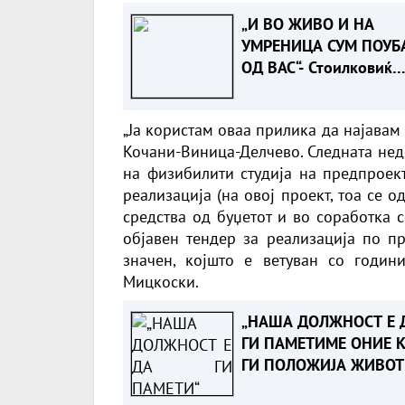
„И ВО ЖИВО И НА
УМРЕНИЦА СУМ ПОУБ
ОД ВАС“- Стоилковиќ
жестоко одговори на
„умреницата“ што ја
„Ја користам оваа прилика да најавам 
објави СДСМ
Кочани-Виница-Делчево. Следната нед
на физибилити студија на предпроек
реализација (на овој проект, тоа се 
средства од буџетот и во соработка 
објавен тендер за реализација по пр
значен, којшто е ветуван со години
Мицкоски.
„НАША ДОЛЖНОСТ Е 
ГИ ПАМЕТИМЕ ОНИЕ 
ГИ ПОЛОЖИЈА ЖИВОТ
ЗА ТАТКОВИНАТА“ -