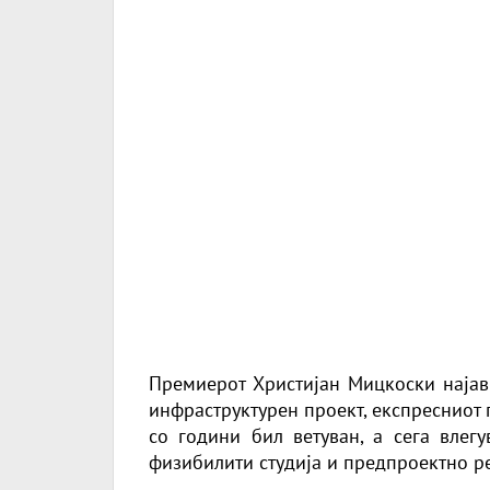
Премиерот Христијан Мицкоски најави
инфраструктурен проект, експресниот 
со години бил ветуван, а сега влег
физибилити студија и предпроектно р