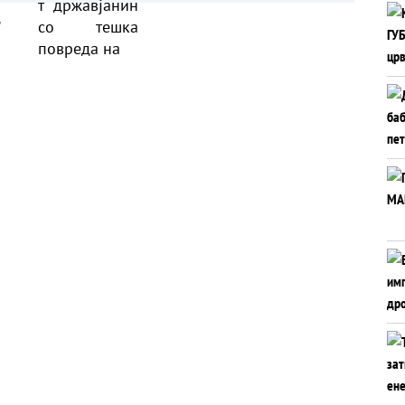
5-
транспортиран на КАРИЛ
а
алак