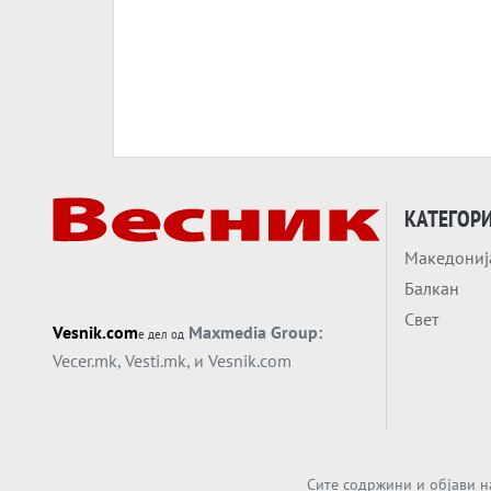
КАТЕГОР
Македониј
Балкан
Свет
Vesnik.com
Maxmedia Group:
е дел од
Vecer.mk
,
Vesti.mk
, и
Vesnik.com
Сите содржини и објави н