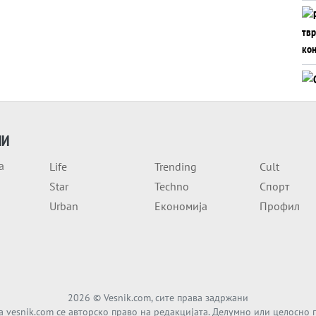
ИИ
а
Life
Trending
Cult
Star
Techno
Спорт
Urban
Економија
Профил
2026
© Vesnik.com, сите права задржани
а vesnik.com се авторско право на редакцијата. Делумно или целосно 