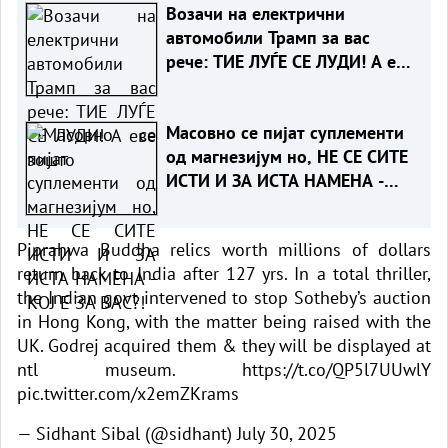
Возачи на електрични
автомобили Трамп за вас
рече: ТИЕ ЛУЃЕ СЕ ЛУДИ! А еве
зошто
Масовно се пијат суплементи
од магнезијум но, НЕ СЕ СИТЕ
ИСТИ И ЗА ИСТА НАМЕНА -
КОЈ Е ЗА ВАС?!
Piprahwa Buddha relics worth millions of dollars
return back to India after 127 yrs. In a total thriller,
the Indian govt intervened to stop Sotheby’s auction
in Hong Kong, with the matter being raised with the
UK. Godrej acquired them & they will be displayed at
ntl museum.
https://t.co/QP5l7UUwlY
pic.twitter.com/x2emZKrams
— Sidhant Sibal (@sidhant)
July 30, 2025