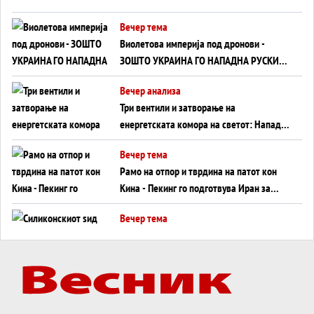
Вечер тема
Виолетова империја под дронови -
ЗОШТО УКРАИНА ГО НАПАДНА РУСКИОТ
WILDBERRIES
Вечер анализа
Три вентили и затворање на
енергетската комора на светот: Нападот
во Суец најавува глобален енергетски
Вечер тема
инфаркт?
Рамо на отпор и тврдина на патот кон
Кина - Пекинг го подготвува Иран за
американска копнена инвазија
Вечер тема
Силиконскиот ѕид веќе не е непробоен,
Кина го напаѓа последниот голем
монопол на Западот?
Вечер тема
Трамп тврди дека повторно „разговара“