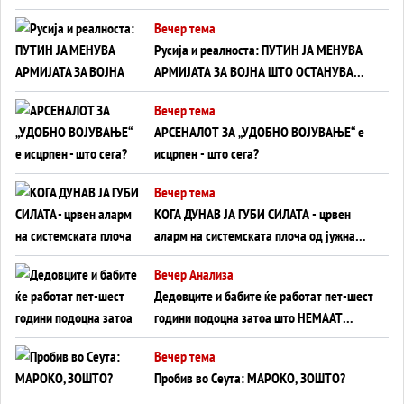
тајните на политиката на балансирање
Вечер тема
на Вучиќ
Русија и реалноста: ПУТИН ЈА МЕНУВА
АРМИЈАТА ЗА ВОЈНА ШТО ОСТАНУВА
БЕЗ ФРОНТ
Вечер тема
АРСЕНАЛОТ ЗА „УДОБНО ВОЈУВАЊЕ“ е
исцрпен - што сега?
Вечер тема
КОГА ДУНАВ ЈА ГУБИ СИЛАТА - црвен
аларм на системската плоча од јужна
Германија до Црното Море...
Вечер Анализа
Дедовците и бабите ќе работат пет-шест
години подоцна затоа што НЕМААТ
ВНУЦИ ДА ГИ ЗАМЕНАТ
Вечер тема
Пробив во Сеута: МАРОКО, ЗОШТО?