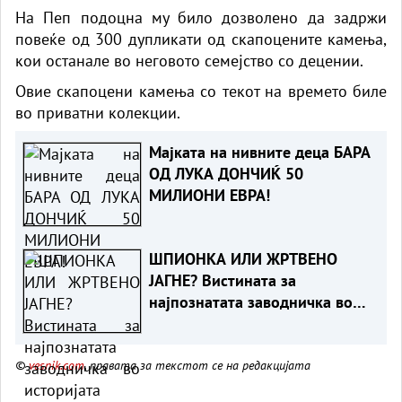
На Пеп подоцна му било дозволено да задржи
повеќе од 300 дупликати од скапоцените камења,
кои останале во неговото семејство со децении.
Овие скапоцени камења со текот на времето биле
во приватни колекции.
Мајката на нивните деца БАРА
ОД ЛУКА ДОНЧИЌ 50
МИЛИОНИ ЕВРА!
ШПИОНКА ИЛИ ЖРТВЕНО
ЈАГНЕ? Вистината за
најпознатата заводничка во
историјата
©
vesnik.com
, правата за текстот се на редакцијата