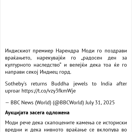
Индискиот премиер Нарендра Моди го поздрави
враќањето, нарекувајќи го „радосен ден за
културното наследство“ и велејќи дека тоа ќе го
направи секој Индиец горд.
Sotheby's returns Buddha jewels to India after
uproar
https://t.co/vzy3fkmWje
— BBC News (World) (@BBCWorld)
July 31, 2025
Аукцијата засега одложена
Моди рече дека скапоцените камења се историски
вредни и дека нивното враќање се вклопува во