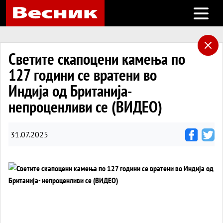
Open m
Светите скапоцени камења по
127 години се вратени во
Индија од Британија-
непроценливи се (ВИДЕО)
31.07.2025