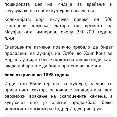
пошироката цел на
Индија
за враќање и
зачувување на своето културно наследство.
Колекцијата, која вклучува повеќе од 300
скапоцени
камења, датира од времето на
Маурјанската империја, околу 240-200 година
п.н.е.
Скапоцените камења првично требало да бидат
продадени на аукција на Сотби во Хонг Конг во
мај, но аукцијата беше одложена откако индиската
влада побара тие да бидат вратени во земјата.
Биле откриени во 1898 година
Индиското Министерство за култура, заедно со
приватниот сектор, започнале иницијатива што
овозможи враќање на скапоцените камења, а
купувачот што ја олесни продажбата беше
индискиот конгломерат Годреј Индустрис Груп.