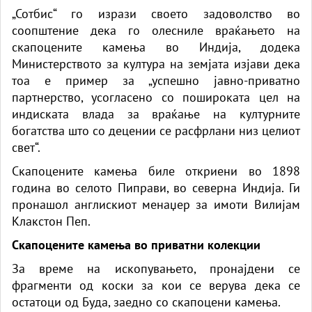
„Сотбис“ го изрази своето задоволство во
соопштение дека го олесниле враќањето на
скапоцените камења во Индија, додека
Министерството за култура на земјата изјави дека
тоа е пример за „успешно јавно-приватно
партнерство, усогласено со пошироката цел на
индиската влада за враќање на културните
богатства што со децении се расфрлани низ целиот
свет“.
Скапоцените камења биле откриени во 1898
година во селото Пиправи, во северна Индија. Ги
пронашол англискиот менаџер за имоти Вилијам
Клакстон Пеп.
Скапоцените камења во приватни колекции
За време на ископувањето, пронајдени се
фрагменти од коски за кои се верува дека се
остатоци од Буда, заедно со скапоцени камења.