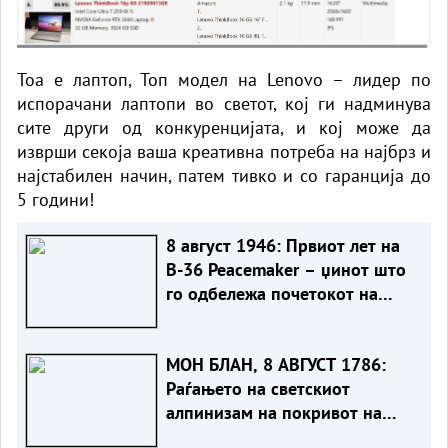
Тоа е лаптоп, Топ модел на
Lenovo
– лидер по
испорачани лаптопи во светот, кој ги надминува
сите други од конкуренцијата, и кој може да
изврши секоја ваша креативна потреба на најбрз и
најстабилен начин, патем тивко и со гаранција до
5 години!
8 август 1946: Првиот лет на
B-36 Peacemaker – џинот што
го одбележа почетокот на
Ладната војна
МОН БЛАН, 8 АВГУСТ 1786:
Раѓањето на светскиот
алпинизам на покривот на
Европа