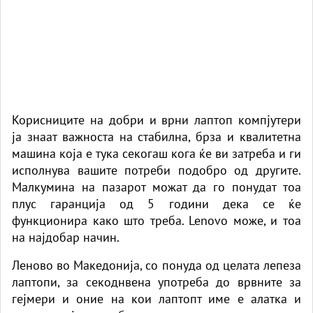
Корисниците на добри и врни лаптоп компјутери
ја знаат важноста на стабилна, брза и квалитетна
машина која е тука секогаш кога ќе ви затреба и ги
исполнува вашите потреби подобро од другите.
Малкумина на пазарот можат да го понудат тоа
плус гаранција од 5 години дека се ќе
функционира како што треба. Lenovo може, и тоа
на најдобар начин.
Леново во Македонија, со понуда од целата лепеза
лаптопи, за секоднвена употреба до врвните за
гејмери и оние на кои лаптопт име е алатка и