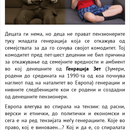
Децата ги нема, но деца не прават пензионерите
туку младата генерација која се откажува од
семејствата за да го сочува својот комодитет. Тој
комодитет пред пет-шест децении не бил причина
за откажување од семејните вредности и амбиент
во кој денешните од
Генрација Зет
(Зумери,
родени до средината на 1990-та од коа почнува
наглиот пад на наталитет во Европа) генерации и
нивните следбениците кои се родени и создадни
од денешните пензионери.
Европа влегува во спирала на тензии: од расни,
верски и етнички, до политички и економски и
сега е на ред тензијата меѓу генерациите. Које во
право, кој е виноваен...? Кој и да е, со спиралата