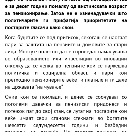
е за десет години помалку од вистинската возраст
за пензионирање. Затоа не е изненадувачки што
политичарите ги прифатија приоритетите на
постарите гласачи како свои.
Кога буџетите се под притисок, секогаш се наоѓаат
пари за заштита на пензиите и домовите за стари
лица. Многу е полесно да се спроведат намалувања
во образованието или инвестиции во иновации
отколку да се чепка во пензиите кои се најжешка
политичка и социјална област, и пари кои
претходно пензионерите веќе ги платиле и ги дале
на државата “на чување“.
Оние кои се помлади, и денес се соочуваат со
поголеми давачки за пенизиски придонеси и
потежок пат до свој стан, се лутат на постарите кои
веќе имаат свои станови стекнати во богатите
шеесетти седумдесетти години и безбедни