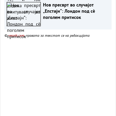
Нов пресврт во случајот
„Епстајн“: Лондон под сè
поголем притисок
©
vesnik.com
, правата за текстот се на редакцијата