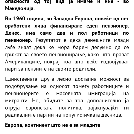
опасноста од тој вид ја имаме и ние - во
Македонија.
Во 1960 година, во Западна Европа, повеќе од пет
вработени лица финансирале еден пензионер.
Денес, има само два и пол работници по
пензионер.
Резултатот е дека денешните млади
луѓе знаат дека ќе мора барем делумно да се
грижат за своето пензионирање, како што прават
Американците, покрај тоа што веќе издвојуваат
пари за пензиите на своите родители.
Единствената друга лесно достапна можност за
подобрување на односот помеѓу работниците и
пензионерите е масовната имиграција на
мигранти. Но, обидите за тоа дополнително ја
отруја европската политика, зајакнувајќи ги
радикалните партии на популистичката десница.
Европа, континент што не е за младите