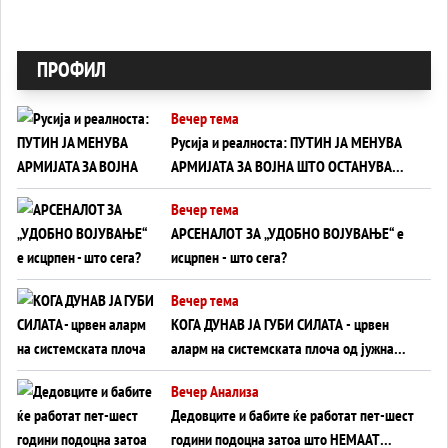
ПРОФИЛ
Вечер тема
Русија и реалноста: ПУТИН ЈА МЕНУВА
АРМИЈАТА ЗА ВОЈНА ШТО ОСТАНУВА
БЕЗ ФРОНТ
Вечер тема
АРСЕНАЛОТ ЗА „УДОБНО ВОЈУВАЊЕ“ е
исцрпен - што сега?
Вечер тема
КОГА ДУНАВ ЈА ГУБИ СИЛАТА - црвен
аларм на системската плоча од јужна
Германија до Црното Море...
Вечер Анализа
Дедовците и бабите ќе работат пет-шест
години подоцна затоа што НЕМААТ