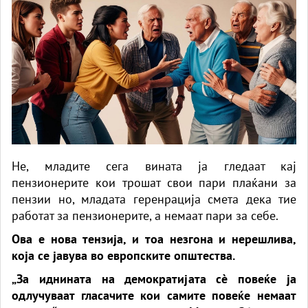
Не, младите сега вината ја гледаат кај
пензионерите кои трошат свои пари плаќани за
пензии но, младата геренрација смета дека тие
работат за пензионерите, а немаат пари за себе.
Ова е нова тензија, и тоа незгона и нерешлива,
која се јавува во европските општества.
„За иднината на демократијата сè повеќе ја
одлучуваат гласачите кои самите повеќе немаат