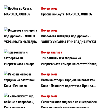
ВНУЦИ ДА ГИ ЗАМЕНАТ
Вечер тема
Пробив во Сеута: МАРОКО, ЗОШТО?
Вечер тема
Виолетова империја под дронови -
ЗОШТО УКРАИНА ГО НАПАДНА РУСКИОТ
WILDBERRIES
Вечер анализа
Три вентили и затворање на
енергетската комора на светот: Нападот
во Суец најавува глобален енергетски
Вечер тема
инфаркт?
Рамо на отпор и тврдина на патот кон
Кина - Пекинг го подготвува Иран за
американска копнена инвазија
Вечер тема
Силиконскиот ѕид веќе не е непробоен,
Кина го напаѓа последниот голем