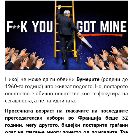
Никој не може да ги обвини
Бумерите
(родени до
1960-та година) што живеат подолго. Но, постарото
општество е обично општество кое се фокусира на
сегашноста, а не на иднината.
Просечната возраст на гласачите на последните
претседателски избори во Франција беше 52
години, меѓу другото, бидејќи постарите граѓани
одат на гласање многу почесто од помладите. Тоа