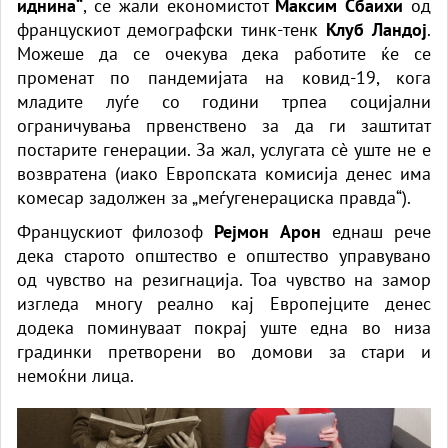
иднина“
, се жали економистот
Максим Сбаихи
од
францускиот демографски тинк-тенк
Клуб Ландој
.
Можеше да се очекува дека работите ќе се
променат по пандемијата на ковид-19, кога
младите луѓе со години трпеа социјални
ограничувања првенствено за да ги заштитат
постарите генерации. За жал, услугата сè уште не е
возвратена (иако Европската комисија денес има
комесар задолжен за „меѓугенерациска правда“).
Францускиот филозоф
Рејмон Арон
еднаш рече
дека старото општество е општество управувано
од чувство на резигнација. Тоа чувство на замор
изгледа многу реално кај Европејците денес
додека поминуваат покрај уште една во низа
градинки претворени во домови за стари и
немоќни лица.