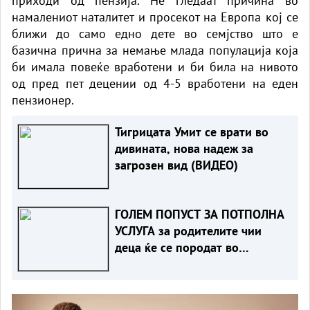
приходи од пензија. Не гледаат причина во
намалениот наталитет и просекот на Европа кој се
ближи до само едно дете во семјство што е
базична прична за немање млада популација која
би имала повеќе вработени и би била на нивото
од пред пет децении од 4-5 вработени на еден
пензионер.
Тигрицата Умит се врати во
дивината, нова надеж за
загрозен вид (ВИДЕО)
ГОЛЕМ ПОПУСТ ЗА ПОТПОЛНА
УСЛУГА за родителите чии
деца ќе се породат во
Клиника Жан Митрев