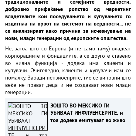
традиционалните и семејните вредности,
добровно прифаќање ропство од маркетинг
владетелите кои поседувањето и купувањето го
издигнаа на врвот на системот на вердности... не
се анализираат како причина за исчезнување на
нови, млади генерации од европските општества.
Не, затоа што со Европа (и не само таму) владеат
корпорациите и фондациите, а се друго е ставено
во нивна функција - додека има клиенти и
купувачи. Очигеледно, клиенти и купувачи иам се
помалку. Заради пензиоенрите, тие се виновни што
веќе не прават деца и не создаваат нови млади
генерации.
ЗОШТО ВО МЕКСИКО ГИ
УБИВААТ ИНФЛУЕНСЕРИТЕ, и
тоа додека емитуваат во живо