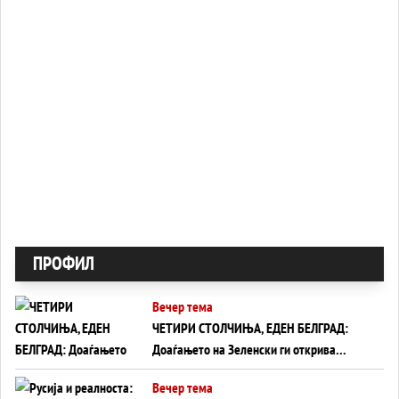
ПРОФИЛ
Вечер тема
ЧЕТИРИ СТОЛЧИЊА, ЕДЕН БЕЛГРАД:
Доаѓањето на Зеленски ги открива
тајните на политиката на балансирање
Вечер тема
на Вучиќ