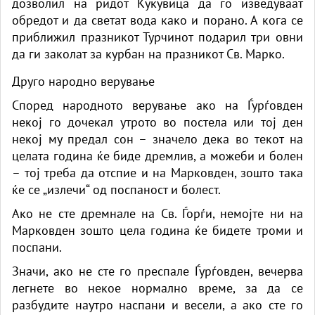
дозволил на ридот Кукувица да го изведуваат
обредот и да светат вода како и порано. А кога се
приближил празникот Турчинот подарил три овни
да ги заколат за курбан на празникот Св. Марко.
Друго народно верување
Според народното верување ако на Ѓурѓовден
некој го дочекал утрото во постела или тој ден
некој му предал сон – значело дека во текот на
целата година ќе биде дремлив, а можеби и болен
– тој треба да отспие и на Марковден, зошто така
ќе се „излечи“ од поспаност и болест.
Ако не сте дремнале на Св. Ѓорѓи, немојте ни на
Марковден зошто цела година ќе бидете троми и
поспани.
Значи, ако не сте го преспале Ѓурѓовден, вечерва
легнете во некое нормално време, за да се
разбудите наутро наспани и весели, а ако сте го