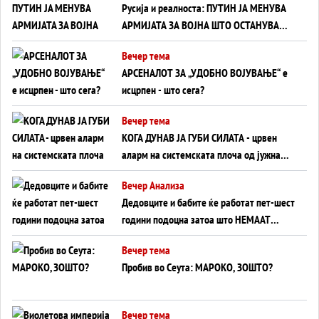
Русија и реалноста: ПУТИН ЈА МЕНУВА
АРМИЈАТА ЗА ВОЈНА ШТО ОСТАНУВА
БЕЗ ФРОНТ
Вечер тема
АРСЕНАЛОТ ЗА „УДОБНО ВОЈУВАЊЕ“ е
исцрпен - што сега?
Вечер тема
КОГА ДУНАВ ЈА ГУБИ СИЛАТА - црвен
аларм на системската плоча од јужна
Германија до Црното Море...
Вечер Анализа
Дедовците и бабите ќе работат пет-шест
години подоцна затоа што НЕМААТ
ВНУЦИ ДА ГИ ЗАМЕНАТ
Вечер тема
Пробив во Сеута: МАРОКО, ЗОШТО?
Вечер тема