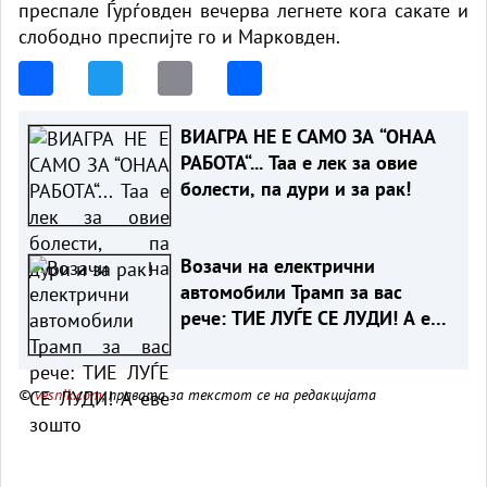
преспале Ѓурѓовден вечерва легнете кога сакате и
слободно преспијте го и Марковден.
Fac
Twit
Cop
Sha
ebo
ter
y
re
ВИАГРА НЕ Е САМО ЗА “ОНАА
ok
Lin
РАБОТА“... Таа е лек за овие
k
болести, па дури и за рак!
Возачи на електрични
автомобили Трамп за вас
рече: ТИЕ ЛУЃЕ СЕ ЛУДИ! А еве
зошто
©
vesnik.com
, правата за текстот се на редакцијата