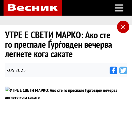
Open m
УТРЕ Е СВЕТИ МАРКО: Ако сте
го преспале Ѓурѓовден вечерва
легнете кога сакате
7.05.2025