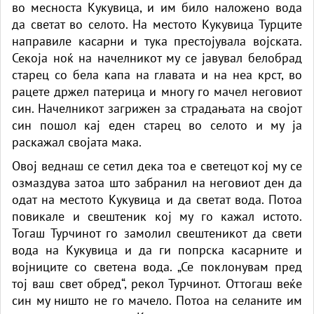
во месноста Кукувица, и им било наложено вода
да светат во селото. На местото Кукувица Турците
направиле касарни и тука престојувала војската.
Секоја ноќ на начелникот му се јавувал белобрад
старец со бела капа на главата и на неа крст, во
рацете држел патерица и многу го мачел неговиот
син. Начелникот загрижен за страдањата на својот
син пошол кај еден старец во селото и му ја
раскажал својата мака.
Овој веднаш се сетил дека тоа е светецот кој му се
озмаздува затоа што забранил на неговиот ден да
одат на местото Кукувица и да светат вода. Потоа
повикале и свештеник кој му го кажал истото.
Тогаш Турчинот го замолил свештеникот да свети
вода на Кукувица и да ги попрска касарните и
војниците со светена вода. „Се поклонувам пред
тој ваш свет обред“, рекол Турчинот. Оттогаш веќе
син му ништо не го мачело. Потоа на селаните им