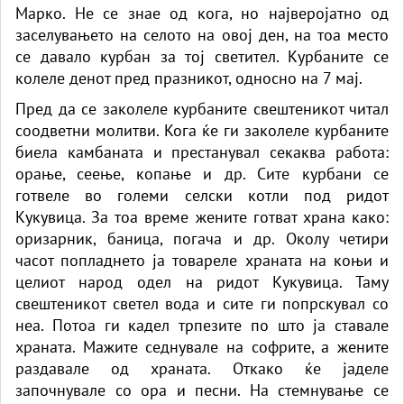
Марко. Не се знае од кога, но најверојатно од
заселувањето на селото на овој ден, на тоа место
се давало курбан за тој светител. Курбаните се
колеле денот пред празникот, односно на 7 мај.
Пред да се заколеле курбаните свештеникот читал
соодветни молитви. Кога ќе ги заколеле курбаните
биела камбаната и престанувал секаква работа:
орање, сеење, копање и др. Сите курбани се
готвеле во големи селски котли под ридот
Кукувица. За тоа време жените готват храна како:
оризарник, баница, погача и др. Околу четири
часот попладнето ја товареле храната на коњи и
целиот народ одел на ридот Кукувица. Таму
свештеникот светел вода и сите ги попрскувал со
неа. Потоа ги кадел трпезите по што ја ставале
храната. Мажите седнувале на софрите, а жените
раздавале од храната. Откако ќе јаделе
започнувале со ора и песни. На стемнување се