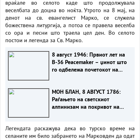
враќале во селото каде што продолжувала
веселбата до доцна во ноќта. Утрото на 8 мај, на
денот на св. евангелист Марко, се служела
божествена литургија, а потоа се правела веселба
со ора и песни што траела цел ден. Во селото
постои и легенда за Св. Марко.
8 август 1946: Првиот лет на
B-36 Peacemaker – џинот што
го одбележа почетокот на
Ладната војна
МОН БЛАН, 8 АВГУСТ 1786:
Раѓањето на светскиот
алпинизам на покривот на
Европа
Легендата раскажува дека во турско време на
селаните им било забрането на Марковден да одат