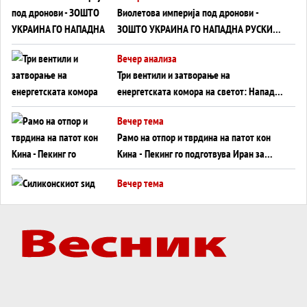
Виолетова империја под дронови -
ЗОШТО УКРАИНА ГО НАПАДНА РУСКИОТ
WILDBERRIES
Вечер анализа
Три вентили и затворање на
енергетската комора на светот: Нападот
во Суец најавува глобален енергетски
Вечер тема
инфаркт?
Рамо на отпор и тврдина на патот кон
Кина - Пекинг го подготвува Иран за
американска копнена инвазија
Вечер тема
Силиконскиот ѕид веќе не е непробоен,
Кина го напаѓа последниот голем
монопол на Западот?
Вечер тема
Трамп тврди дека повторно „разговара“
со Иран - ваквите моменти се поопасни
од отворените закани