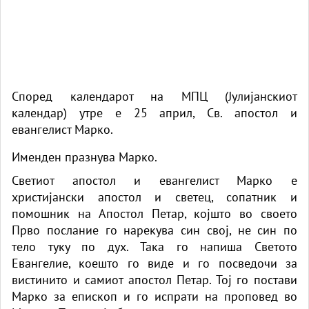
Според календарот на МПЦ (Јулијанскиот
календар) утре е 25 април, Св. апостол и
евангелист Марко.
Именден празнува Марко.
Светиот апостол и евангелист Марко е
христијански апостол и светец, сопатник и
помошник на Апостол Петар, којшто во своето
Прво послание го нарекува син свој, не син по
тело туку по дух. Така го напиша Светото
Евангелие, коешто го виде и го посведочи за
вистинито и самиот апостол Петар. Тој го постави
Марко за епископ и го испрати на проповед во