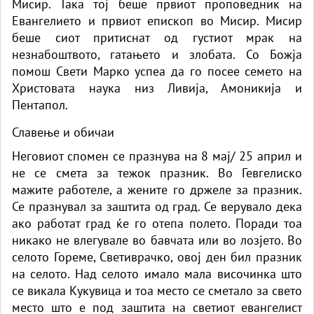
Мисир. Така тој беше првиот проповедник на
Евангелието и првиот епископ во Мисир. Мисир
беше сиот притиснат од густиот мрак на
незнабоштвото, гатањето и злобата. Со Божја
помош Свети Марко успеа да го посее семето на
Христовата наука низ Ливија, Амоникија и
Пентапол.
Славење и обичаи
Неговиот спомен се празнува на 8 мај/ 25 април и
не се смета за тежок празник. Во Гевгелиско
мажите работеле, а жените го држеле за празник.
Се празнувал за заштита од град. Се верувало дека
ако работат град ќе го отепа полето. Поради тоа
никако не влегувале во бавчата или во лозјето. Во
селото Гореме, Светиврачко, овој ден бил празник
на селото. Над селото имало мала височинка што
се викала Кукувица и тоа место се сметало за свето
место што е под заштита на светиот евангелист