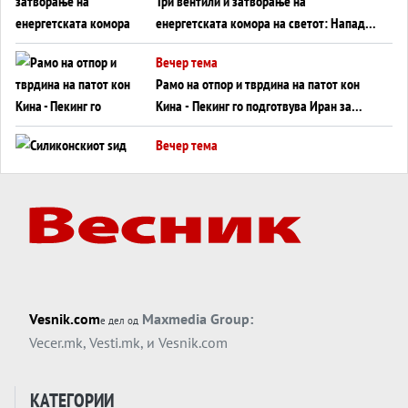
Три вентили и затворање на
енергетската комора на светот: Нападот
во Суец најавува глобален енергетски
Вечер тема
инфаркт?
Рамо на отпор и тврдина на патот кон
Кина - Пекинг го подготвува Иран за
американска копнена инвазија
Вечер тема
Силиконскиот ѕид веќе не е непробоен,
Кина го напаѓа последниот голем
монопол на Западот?
Вечер тема
Трамп тврди дека повторно „разговара“
со Иран - ваквите моменти се поопасни
од отворените закани
Вечер тема
Vesnik.com
Maxmedia Group:
е дел од
ДЛАБОКО УДОЛУ: Сметководствените
Vecer.mk
,
Vesti.mk
, и
Vesnik.com
трикови што го соборија ЕНРОН ги
применуваат гигантите за ВИ
Вечер тема
КАТЕГОРИИ