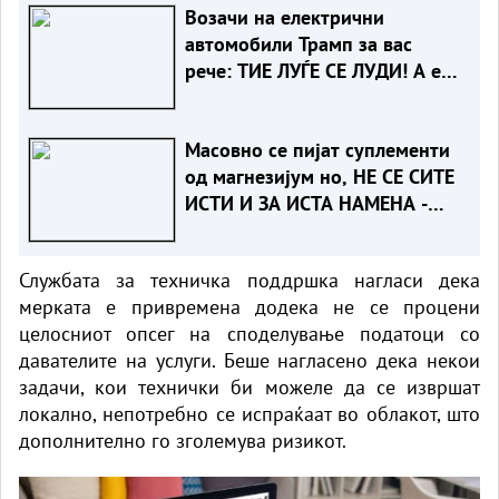
Возачи на електрични
автомобили Трамп за вас
рече: ТИЕ ЛУЃЕ СЕ ЛУДИ! А еве
зошто
Масовно се пијат суплементи
од магнезијум но, НЕ СЕ СИТЕ
ИСТИ И ЗА ИСТА НАМЕНА -
КОЈ Е ЗА ВАС?!
Службата за техничка поддршка нагласи дека
мерката е привремена додека не се процени
целосниот опсег на споделување податоци со
давателите на услуги. Беше нагласено дека некои
задачи, кои технички би можеле да се извршат
локално, непотребно се испраќаат во облакот, што
дополнително го зголемува ризикот.