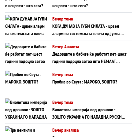
исцрпен - што сега?
Вечер тема
КОГА ДУНАВ ЈА ГУБИ СИЛАТА - црвен
аларм на системската плоча од јужна
Германија до Црното Море...
Вечер Анализа
Дедовците и бабите ќе работат пет-шест
години подоцна затоа што НЕМААТ
ВНУЦИ ДА ГИ ЗАМЕНАТ
Вечер тема
Пробив во Сеута: МАРОКО, ЗОШТО?
Вечер тема
Виолетова империја под дронови -
ЗОШТО УКРАИНА ГО НАПАДНА РУСКИОТ
WILDBERRIES
Вечер анализа