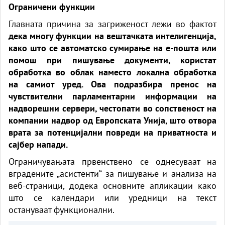
Ограничени функции
Главната причина за загриженост лежи во фактот
дека многу функции на вештачката интелигенција,
како што се автоматско сумирање на е-пошта или
помош при пишување документи, користат
обработка во облак наместо локална обработка
на самиот уред. Ова подразбира пренос на
чувствителни парламентарни информации на
надворешни сервери, честопати во сопственост на
компании надвор од Европската Унија, што отвора
врата за потенцијални повреди на приватноста и
сајбер напади.
Ограничувањата првенствено се однесуваат на
вградените „асистенти“ за пишување и анализа на
веб-страници, додека основните апликации како
што се календари или уредници на текст
остануваат функционални.