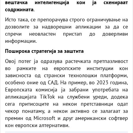
вештачка интелигенција кои ја скенираат
содржината
.
Исто така, се препорачува строго ограничување на
дозволите за надворешни апликации за да се
спречи неовластен пристап до доверливи
информации.
Поширока стратегија за заштита
Овој потег ја одразува растечката претпазливост
во рамките на европските институции кон
зависноста од странски технолошки платформи,
особено оние од САД. На пример, во 2023 година,
Европската комисија ја забрани употребата на
апликацијата TikTok на службени уреди, додека
сега притисоците на некои претставници одат
чекор понатаму, а некои активно се залагаат за
премин од Microsoft и друг американски софтвер
кон европски алтернативи.