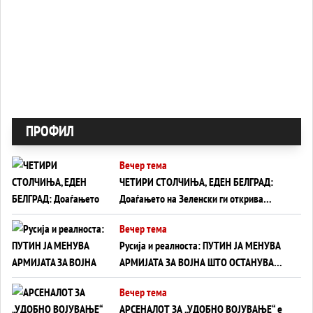
ПРОФИЛ
Вечер тема
ЧЕТИРИ СТОЛЧИЊА, ЕДЕН БЕЛГРАД:
Доаѓањето на Зеленски ги открива
тајните на политиката на балансирање
Вечер тема
на Вучиќ
Русија и реалноста: ПУТИН ЈА МЕНУВА
АРМИЈАТА ЗА ВОЈНА ШТО ОСТАНУВА
БЕЗ ФРОНТ
Вечер тема
АРСЕНАЛОТ ЗА „УДОБНО ВОЈУВАЊЕ“ е