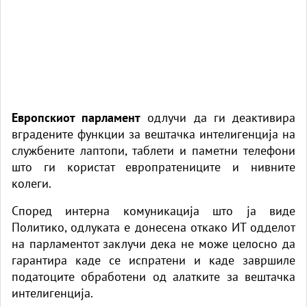
Европскиот парламент
одлучи да ги деактивира
вградените функции за вештачка интелигенција на
службените лаптопи, таблети и паметни телефони
што ги користат европратениците и нивните
колеги.
Според интерна комуникација што ја виде
Политико,
одлуката е донесена откако ИТ одделот
на парламентот заклучи дека не може целосно да
гарантира каде се испратени и каде завршиле
податоците обработени од алатките за вештачка
интелигенција.