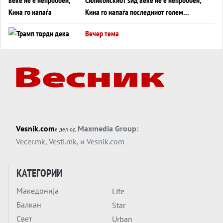
Кина го напаѓа последниот голем
монопол на Западот?
Вечер тема
Трамп тврди дека повторно „разговара“
со Иран - ваквите моменти се поопасни
од отворените закани
Вечер тема
ДЛАБОКО УДОЛУ: Сметководствените
трикови што го соборија ЕНРОН ги
применуваат гигантите за ВИ
Вечер тема
Vesnik.com
Maxmedia Group:
е дел од
АТОМСКО ДОМИНО НА БЛИСКИОТ
Vecer.mk
,
Vesti.mk
, и
Vesnik.com
ИСТОК
Вечер тема
КАТЕГОРИИ
ОД ШАХЕД ДО СВЕТСКА ВОЈНА?
Македонија
Life
Обвинувањето кон Русија го поврзува
Балкан
Блискиот Исток со украинското бојно
Star
Тема
поле?
Свет
Urban