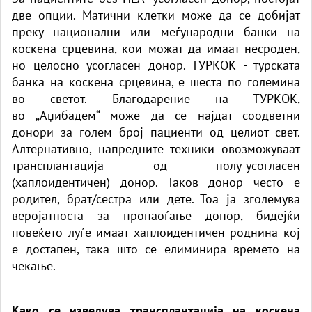
две опции. Матични клетки може да се добијат
преку национални или меѓународни банки на
коскена срцевина, кои можат да имаат несроден,
но целосно усогласен донор. ТУРКОК - турската
банка на коскена срцевина, е шеста по големина
во светот. Благодарение на ТУРКОК,
во
„Аџибадем“
може да се најдат соодветни
донори за голем број пациенти од целиот свет.
Алтернативно, напредните техники овозможуваат
трансплантација од полу-усогласен
(хаплоидентичен) донор. Таков донор често е
родител, брат/сестра или дете. Тоа ја зголемува
веројатноста за пронаоѓање донор, бидејќи
повеќето луѓе имаат хаплоидентичен роднина кој
е достапен, така што се елиминира времето на
чекање.
Како се изведува трансплантација на коскена