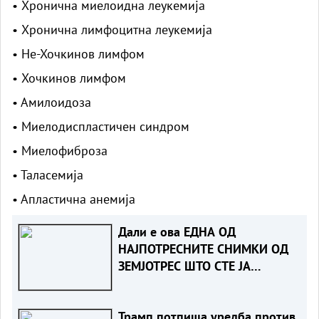
• Хронична миелоидна леукемија
• Хронична лимфоцитна леукемија
• Не-Хочкинов лимфом
• Хочкинов лимфом
• Амилоидоза
• Миелодиспластичен синдром
• Миелофиброза
• Таласемија
• Апластична анемија
Дали е ова ЕДНА ОД
НАЈПОТРЕСНИТЕ СНИМКИ ОД
ЗЕМЈОТРЕС ШТО СТЕ ЈА
ВИДЕЛЕ?
Трамп потпиша уредба против