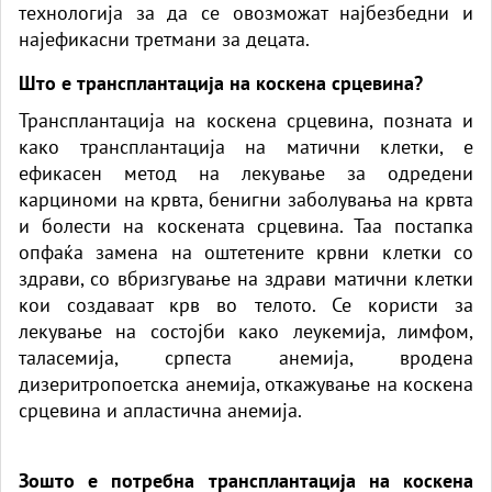
технологија за да се овозможат најбезбедни и
најефикасни третмани за децата.
Што е трансплантација на коскена срцевина?
Трансплантација на коскена срцевина, позната и
како трансплантација на матични клетки, е
ефикасен метод на лекување за одредени
карциноми на крвта, бенигни заболувања на крвта
и болести на коскената срцевина. Таа постапка
опфаќа замена на оштетените крвни клетки со
здрави, со вбризгување на здрави матични клетки
кои создаваат крв во телото. Се користи за
лекување на состојби како леукемија, лимфом,
таласемија, српеста анемија, вродена
дизеритропоетска анемија, откажување на коскена
срцевина и апластична анемија.
Зошто е потребна трансплантација на коскена