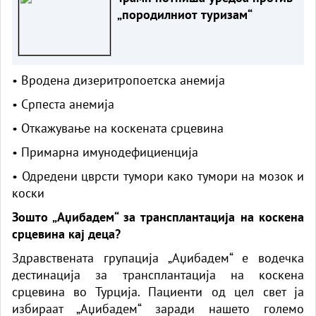
„породилниот туризам“
• Вродена дизеритропоетска анемија
• Српеста анемија
• Откажување на коскената срцевина
• Примарна имунодефициенција
• Одредени цврсти тумори како тумори на мозок и
коски
Зошто „Аџибадем“ за трансплантација на коскена
срцевина кај деца?
Здравствената групација „Аџибадем“ е водечка
дестинација за трансплантација на коскена
срцевина во Турција. Пациенти од цел свет ја
избираат „Аџибадем“ заради нашето големо