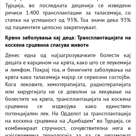
Турција, во последната деценија се изведени
речиси 1.400 трансплантации за таласемија, со
стапка на успешност од 93%. Тоа значи дека 93%
од пациентите целосно закрепнуваат.
Крвни заболувања кај деца: Трансплантацијата на
коскена срцевина спасува животи
Денес една од најзагрозувачките болести кај
децата е карцином на крвта, како што се леукемија
и лимфом. Покрај тоа, и бенигните заболувања на
крвта како таласемија мајор се сериозни состојби.
Кога лековите, хемотерапијата, радиотерапијата
или хирургијата не се доволни за лекување на
болестите на крвта, трансплантацијата на коскена
срцевина се издвојува како единствен
потенцијален лек. На Одделот за трансплантација
на коскена срцевина на „Аџибадем“ во Турција, се
комбинираат стручност, сочувствителна нега и
најсовремена технологија за да се овозможат