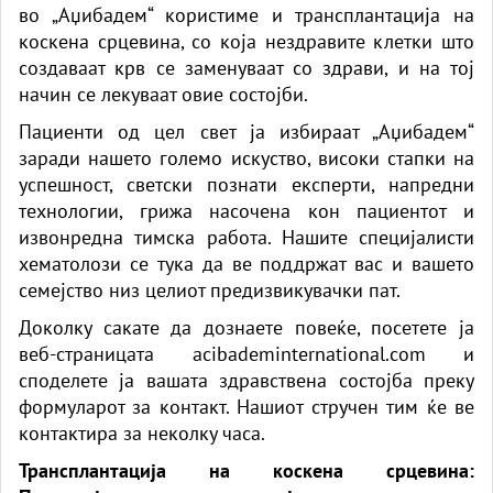
во „Аџибадем“ користиме и трансплантација на
коскена срцевина, со која нездравите клетки што
создаваат крв се заменуваат со здрави, и на тој
начин се лекуваат овие состојби.
Пациенти од цел свет ја избираат „Аџибадем“
заради нашето големо искуство, високи стапки на
успешност, светски познати експерти, напредни
технологии, грижа насочена кон пациентот и
извонредна тимска работа. Нашите специјалисти
хематолози се тука да ве поддржат вас и вашето
семејство низ целиот предизвикувачки пат.
Доколку сакате да дознаете повеќе, посетете ја
веб-страницата acibademinternational.com и
споделете ја вашата здравствена состојба преку
формуларот за контакт. Нашиот стручен тим ќе ве
контактира за неколку часа.
Трансплантација на коскена срцевина: