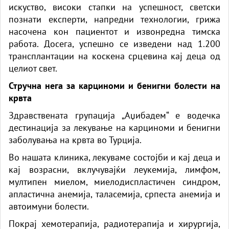
искуство, високи стапки на успешност, светски
познати експерти, напредни технологии, грижа
насочена кон пациентот и извонредна тимска
работа. Досега, успешно се изведени над 1.200
трансплантации на коскена срцевина кај деца од
целиот свет.
Стручна нега за карциноми и бенигни болести на
крвта
Здравствената групација „Аџибадем“ е водечка
дестинација за лекување на карциноми и бенигни
заболувања на крвта во Турција.
Во нашата клиника, лекуваме состојби и кај деца и
кај возрасни, вклучувајќи леукемија, лимфом,
мултипен миелом, миелодиспластичен синдром,
апластична анемија, таласемија, српеста анемија и
автоимуни болести.
Покрај хемотерапија, радиотерапија и хирургија,