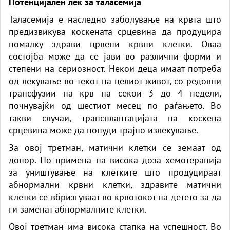
Потенцијален лек за таласемија
Таласемија е наследно заболување на крвта што
предизвикува коскената срцевина да продуцира
помалку здрави црвени крвни клетки. Оваа
состојба може да се јави во различни форми и
степени на сериозност. Некои деца имаат потреба
од лекување во текот на целиот живот, со редовни
трансфузии на крв на секои 3 до 4 недели,
почнувајќи од шестиот месец по раѓањето. Во
такви случаи, трансплантацијата на коскена
срцевина може да понуди трајно излекување.
За овој третман, матични клетки се земаат од
донор. По примена на висока доза хемотерапија
за уништување на клетките што продуцираат
абнормални крвни клетки, здравите матични
клетки се вбризгуваат во крвотокот на детето за да
ги заменат абнормалните клетки.
Овој третман има висока стапка на успешност. Во