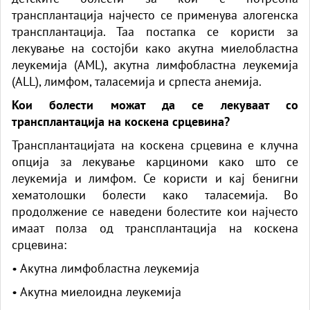
трансплантација најчесто се применува алогенска
трансплантација. Таа постапка се користи за
лекување на состојби како акутна миелобластна
леукемија (AML), акутна лимфобластна леукемија
(ALL), лимфом, таласемија и српеста анемија.
Кои болести можат да се лекуваат со
трансплантација на коскена срцевина?
Трансплантацијата на коскена срцевина е клучна
опција за лекување карциноми како што се
леукемија и лимфом. Се користи и кај бенигни
хематолошки болести како таласемија. Во
продолжение се наведени болестите кои најчесто
имаат полза од трансплантација на коскена
срцевина:
• Акутна лимфобластна леукемија
• Акутна миелоидна леукемија