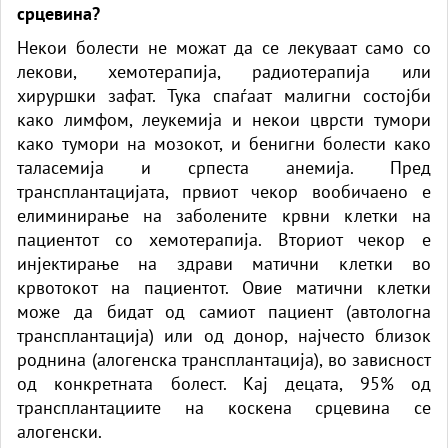
срцевина?
Некои болести не можат да се лекуваат само со
лекови, хемотерапија, радиотерапија или
хируршки зафат. Тука спаѓаат малигни состојби
како лимфом, леукемија и некои цврсти тумори
како тумори на мозокот, и бенигни болести како
таласемија и српеста анемија. Пред
трансплантацијата, првиот чекор вообичаено е
елиминирање на заболените крвни клетки на
пациентот со хемотерапија. Вториот чекор е
инјектирање на здрави матични клетки во
крвотокот на пациентот. Овие матични клетки
може да бидат од самиот пациент (автологна
трансплантација) или од донор, најчесто близок
роднина (алогенска трансплантација), во зависност
од конкретната болест. Кај децата, 95% од
трансплантациите на коскена срцевина се
алогенски.