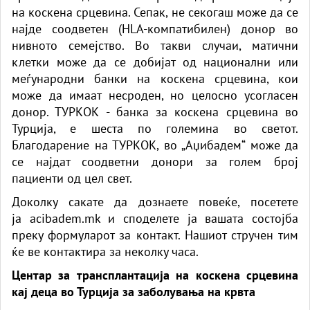
на коскена срцевина. Сепак, не секогаш може да се
најде соодветен (HLA-компатибилен) донор во
нивното семејство. Во такви случаи, матични
клетки може да се добијат од национални или
меѓународни банки на коскена срцевина, кои
може да имаат несроден, но целосно усогласен
донор. ТУРКОК - банка за коскена срцевина во
Турција, е шеста по големина во светот.
Благодарение на ТУРКОК, во „Аџибадем“ може да
се најдат соодветни донори за голем број
пациенти од цел свет.
Доколку сакате да дознаете повеќе, посетете
ја
acibadem.mk
и споделете ја вашата состојба
преку формуларот за контакт. Нашиот стручен тим
ќе ве контактира за неколку часа.
Центар за трансплантација на коскена срцевина
кај деца во Турција за заболувања на крвта