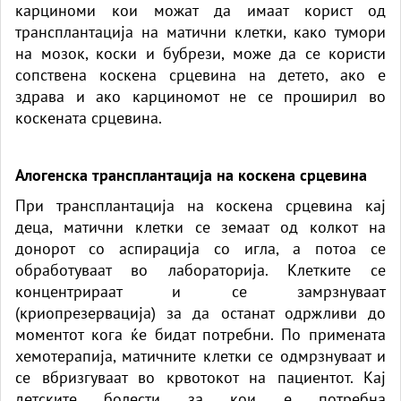
карциноми кои можат да имаат корист од
трансплантација на матични клетки, како тумори
на мозок, коски и бубрези, може да се користи
сопствена коскена срцевина на детето, ако е
здрава и ако карциномот не се проширил во
коскената срцевина.
Алогенска трансплантација на коскена срцевина
При трансплантација на коскена срцевина кај
деца, матични клетки се земаат од колкот на
донорот со аспирација со игла, а потоа се
обработуваат во лабораторија. Клетките се
концентрираат и се замрзнуваат
(криопрезервација) за да останат одржливи до
моментот кога ќе бидат потребни. По примената
хемотерапија, матичните клетки се одмрзнуваат и
се вбризгуваат во крвотокот на пациентот. Кај
детските болести за кои е потребна