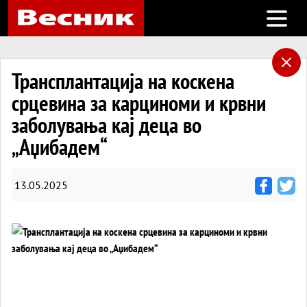
Open m
Трансплантација на коскена
срцевина за карциноми и крвни
заболувања кај деца во
„Аџибадем“
13.05.2025