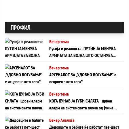
ПРОФИЛ
Вечер тема
Русија и реалноста: ПУТИН ЈА МЕНУВА
АРМИЈАТА ЗА ВОЈНА ШТО ОСТАНУВА
БЕЗ ФРОНТ
Вечер тема
АРСЕНАЛОТ ЗА „УДОБНО ВОЈУВАЊЕ“ е
исцрпен - што сега?
Вечер тема
КОГА ДУНАВ ЈА ГУБИ СИЛАТА - црвен
аларм на системската плоча од јужна
Германија до Црното Море...
Вечер Анализа
Дедовците и бабите ќе работат пет-шест