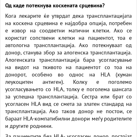
Од каде потекнува коскената срцевина?
Кога лекарите ќе утврдат дека трансплантацијата
на коскена срцевина е најдобра опција, потребен
е извор на соодветни матични клетки. Ако се
користат сопствени клетки на пациентот, тоа е
автологна трансплантација. Ако потекнуваат од
донор, станува збор за алогенска трансплантација.
Алогенската трансплантација бара усогласување
на видот на ткивото на пациентот со тоа на
донорот, особено во однос на HLA (хуман
леукоцитен антиген). Колку е поголемо
усогласувањето со HLA, толку е поголема шансата
за успешна трансплантација. Сестра или брат со
усогласен HLA вид се смета за златен стандард на
трансплантација. Ако таков донор не постои, се
бараат HLA-компатибилни донори меѓу родителите
и другите роднини.
За пациентите без HLA- усогласен донор, постојат