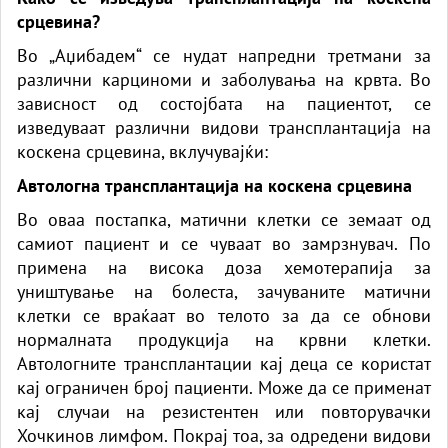
срцевина?
Во „Аџибадем“ се нудат напредни третмани за
различни карциноми и заболувања на крвта. Во
зависност од состојбата на пациентот, се
изведуваат различни видови трансплантација на
коскена срцевина, вклучувајќи:
Автологна трансплантација на коскена срцевина
Во оваа постапка, матични клетки се земаат од
самиот пациент и се чуваат во замрзнувач. По
примена на висока доза хемотерапија за
уништување на болеста, зачуваните матични
клетки се враќаат во телото за да се обнови
нормалната продукција на крвни клетки.
Автологните трансплантации кај деца се користат
кај ограничен број пациенти. Може да се применат
кај случаи на резистентен или повторувачки
Хочкинов лимфом. Покрај тоа, за одредени видови