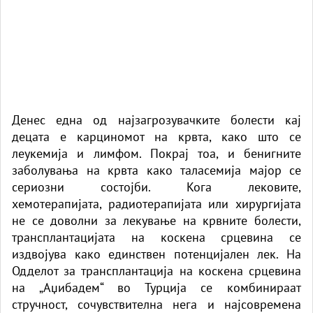
Денес една од најзагрозувачките болести кај
децата е
карциномот на крвта
, како што се
леукемија и лимфом. Покрај тоа, и бенигните
заболувања на крвта како таласемија мајор се
сериозни состојби. Кога лековите,
хемотерапијата,
радиотерапијата
или хирургијата
не се доволни за лекување на крвните болести,
трансплантацијата на коскена срцевина се
издвојува како единствен потенцијален лек. На
Одделот за
трансплантација на коскена срцевина
на „Аџибадем“
во Турција се комбинираат
стручност, сочувствителна нега и најсовремена