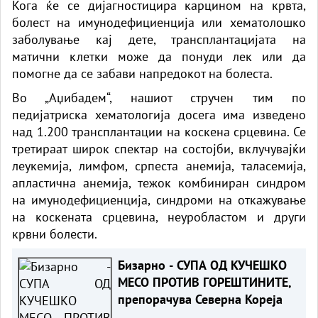
Кога ќе се дијагностицира карцином на крвта,
болест на имунодефициенција или хематолошко
заболување кај дете, трансплантацијата на
матични клетки може да понуди лек или да
помогне да се забави напредокот на болеста.
Во „Аџибадем“, нашиот стручен тим по
педијатриска хематологија досега има изведено
над 1.200 трансплантации на коскена срцевина. Се
третираат широк спектар на состојби, вклучувајќи
леукемија, лимфом, српеста анемија, таласемија,
апластична анемија, тежок комбиниран синдром
на имунодефициенција, синдроми на откажување
на коскената срцевина, неуробластом и други
крвни болести.
Бизарно - СУПА ОД КУЧЕШКО
МЕСО ПРОТИВ ГОРЕШТИНИТЕ,
препорачува Северна Кореја