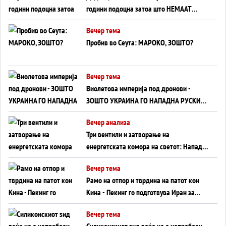
години подоцна затоа што НЕМААТ
ВНУЦИ ДА ГИ ЗАМЕНАТ
Вечер тема
Пробив во Сеута: МАРОКО, ЗОШТО?
Вечер тема
Виолетова империја под дронови -
ЗОШТО УКРАИНА ГО НАПАДНА РУСКИОТ
WILDBERRIES
Вечер анализа
Три вентили и затворање на
енергетската комора на светот: Нападот
во Суец најавува глобален енергетски
Вечер тема
инфаркт?
Рамо на отпор и тврдина на патот кон
Кина - Пекинг го подготвува Иран за
американска копнена инвазија
Вечер тема
Силиконскиот ѕид веќе не е непробоен,