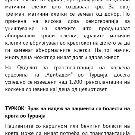
матични клетки што создаваат крв. За овој
третман, матични клетки се земаат од донор. По
примена на висока доза хемотерапија за
уништување на клетките што продуцираат
абнормални крвни клетки, здравите матични
клетки се вбризгуваат во крвотокот на детето за да
ги заменат абнормалните клетки. На тој начин,
многу деца можат да имаат долг и здрав живот.
На Одделот за трансплантација на коскена
срцевина на „Аџибадем“ во Турција, досега
успешно се изведени над 1.200 трансплантации на
коскена срцевина кај деца од целиот свет.
ТУРКОК: Зрак на надеж за пациенти со болести на
крвта во Турција
Пациентите со карцином или бенигни болести на
крвта може да имаат потреба од трансплантација