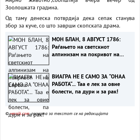
Зоолошката градина.
Од таму денеска потврдија дека сепак станува
збор за куче, со што заврши скопската драма.
МОН БЛАН, 8 АВГУСТ 1786:
Раѓањето на светскиот
алпинизам на покривот на
Европа
ВИАГРА НЕ Е САМО ЗА “ОНАА
РАБОТА“... Таа е лек за овие
болести, па дури и за рак!
©
vesnik.com
, правата за текстот се на редакцијата