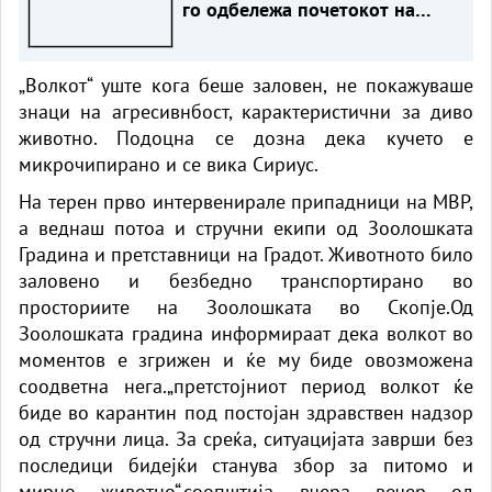
го одбележа почетокот на
Ладната војна
„Волкот“ уште кога беше заловен, не покажуваше
знаци на агресивнбост, карактеристични за диво
животно. Подоцна се дозна дека кучето е
микрочипирано и се вика Сириус.
На терен прво интервенирале припадници на МВР,
а веднаш потоа и стручни екипи од Зоолошката
Градина и претставници на Градот. Животното било
заловено и безбедно транспортирано во
просториите на Зоолошката во Скопје.Од
Зоолошката градина информираат дека волкот во
моментов е згрижен и ќе му биде овозможена
соодветна нега.„претстојниот период волкот ќе
биде во карантин под постојан здравствен надзор
од стручни лица. За среќа, ситуацијата заврши без
последици бидејќи станува збор за питомо и
мирно животно“,соопштија вчера вечер од