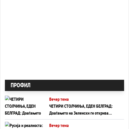
ПРОФИЛ
Вечер тема
ЧЕТИРИ СТОЛЧИЊА, ЕДЕН БЕЛГРАД:
Доаѓањето на Зеленски ги открива
тајните на политиката на балансирање
Вечер тема
на Вучиќ