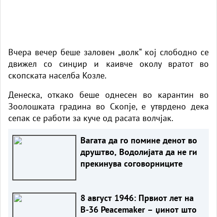
Вчера вечер беше заловен „волк“ кој слободно се
движел со синџир и каивче околу вратот во
скопската населба Козле.
Денеска, откако беше однесен во карантин во
Зоолошката градина во Скопје, е утврдено дека
сепак се работи за куче од расата волчјак.
Вагата да го помине денот во
друштво, Водолијата да не ги
прекинува соговорниците
8 август 1946: Првиот лет на
B-36 Peacemaker – џинот што