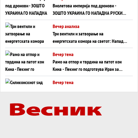
Виолетова империја под дронови -
ЗОШТО УКРАИНА ГО НАПАДНА РУСКИОТ
WILDBERRIES
Вечер анализа
Три вентили и затворање на
енергетската комора на светот: Нападот
во Суец најавува глобален енергетски
Вечер тема
инфаркт?
Рамо на отпор и тврдина на патот кон
Кина - Пекинг го подготвува Иран за
американска копнена инвазија
Вечер тема
Силиконскиот ѕид веќе не е непробоен,
Кина го напаѓа последниот голем
монопол на Западот?
Вечер тема
Трамп тврди дека повторно „разговара“
со Иран - ваквите моменти се поопасни
од отворените закани