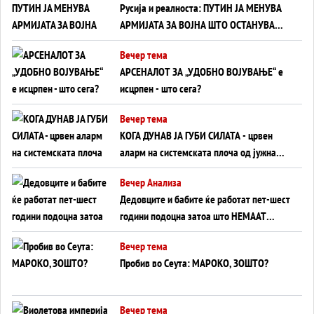
Русија и реалноста: ПУТИН ЈА МЕНУВА
АРМИЈАТА ЗА ВОЈНА ШТО ОСТАНУВА
БЕЗ ФРОНТ
Вечер тема
АРСЕНАЛОТ ЗА „УДОБНО ВОЈУВАЊЕ“ е
исцрпен - што сега?
Вечер тема
КОГА ДУНАВ ЈА ГУБИ СИЛАТА - црвен
аларм на системската плоча од јужна
Германија до Црното Море...
Вечер Анализа
Дедовците и бабите ќе работат пет-шест
години подоцна затоа што НЕМААТ
ВНУЦИ ДА ГИ ЗАМЕНАТ
Вечер тема
Пробив во Сеута: МАРОКО, ЗОШТО?
Вечер тема