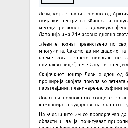
Леви, кој се наоѓа северно од Аркти
скијачки центри во Финска и попула
месеци регионот го доживува фено
Лапонија има 24-часовна дневна свет
„Леви е познат првенствено по свој
многумина. Сакаме да им дадеме на 
време кога сонцето никогаш не за
поинакво лице.“, рече Сату Песонен, из
Скијачкиот центар Леви е еден од 
проширија својата понуда во летната с
параглајдинг, планинарење, рафтинг 
Ловот на полноќното сонце е органи
компанија за рударство на злато со се
На учесниците им се препорачува да 
области и да ја почитуваат природн
ловот не бара копање или какво било