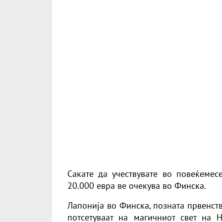
Сакате да учествувате во повеќемес
20.000 евра ве очекува во Финска.
Лапонија во Финска, позната првенст
потсетуваат на магичниот свет на Н