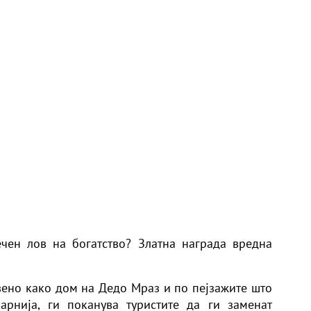
ечен лов на богатство? Златна награда вредна
вено како дом на Дедо Мраз и по пејзажите што
арнија, ги поканува туристите да ги заменат