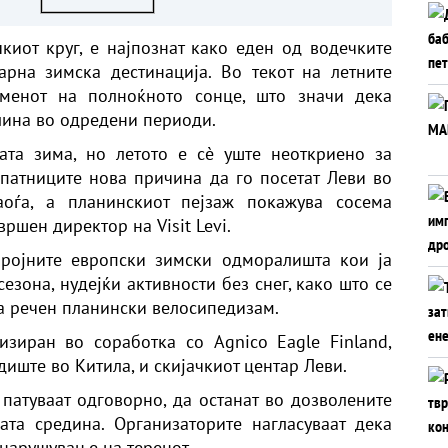
чкиот круг, е најпознат како еден од водечките
рна зимска дестинација. Во текот на летните
менот на полноќното сонце, што значи дека
лина во одредени периоди.
ата зима, но летото е сè уште неоткриено за
патниците нова причина да го посетат Леви во
оѓа, а планинскиот пејзаж покажува сосема
вршен директор на Visit Levi.
бројните европски зимски одморалишта кои ја
езона, нудејќи активности без снег, како што се
на речен планински велосипедизам.
зиран во соработка со Agnico Eagle Finland,
диште во Китила, и скијачкиот центар Леви.
патуваат одговорно, да останат во дозволените
ата средина. Организаторите нагласуваат дека
 нарушување на теренот.