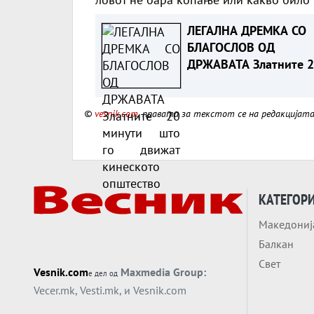
ЛЕГАЛНА ДРЕМКА СО
БЛАГОСЛОВ ОД
ДРЖАВАТА Златните 
минути што го движат
кинеското општество
©
vesnik.com
, правата за текстот се на редакцијат
КАТЕГОР
Македониј
Балкан
Свет
Vesnik.com
Maxmedia Group:
е дел од
Vecer.mk
,
Vesti.mk
, и
Vesnik.com