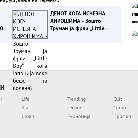
ДЕНОТ КОГА ИСЧЕЗНА
ХИРОШИМА - Зошто
20
Труман ја фрли „Little
Boy“ кога Јапонија веќе
беше на колена?
а
ИИ
а
Life
Trending
Cult
Star
Techno
Спорт
Urban
Економија
Профил