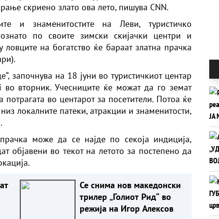
рање скриено злато ова лето, пишува CNN.
ите и знаменитостите на Леви, туристичко
ознато по своите зимски скијачки центри и
у ловците на богатство ќе бараат златна прачка
ри).
е“, започнува на 18 јуни во туристичкиот центар
vi во вторник. Учесниците ќе можат да го земат
за потрагата во центарот за посетители. Потоа ќе
 низ локалните патеки, атракции и знаменитости,
.
 прачка може да се најде по секоја индиција,
т објавени во текот на летото за постепено да
окација.
пат
Се снима нов македонски
трилер „Голиот Рид“ во
режија на Игор Алексов