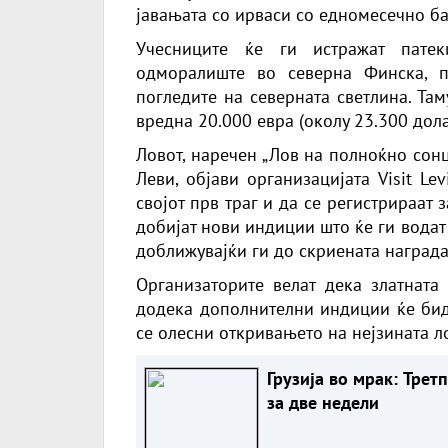
јавањата со ирваси со едномесечно ба
Учесниците ќе ги истражат патек
одморалиште во северна Финска, п
погледите на северната светлина. Там
вредна 20.000 евра (околу 23.300 дола
Ловот, наречен „Лов на полноќно сонц
Леви, објави организацијата Visit Le
својот прв траг и да се регистрираат 
добијат нови индиции што ќе ги водат
доближувајќи ги до скриената награда
Организаторите велат дека златната
додека дополнителни индиции ќе бида
се олесни откривањето на нејзината л
Грузија во мрак: Трет
за две недели