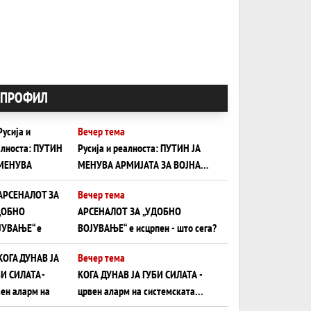
ПРОФИЛ
Вечер тема
Русија и реалноста: ПУТИН ЈА
МЕНУВА АРМИЈАТА ЗА ВОЈНА
ШТО ОСТАНУВА БЕЗ ФРОНТ
Вечер тема
АРСЕНАЛОТ ЗА „УДОБНО
ВОЈУВАЊЕ“ е исцрпен - што сега?
Вечер тема
КОГА ДУНАВ ЈА ГУБИ СИЛАТА -
црвен аларм на системската
плоча од јужна Германија до