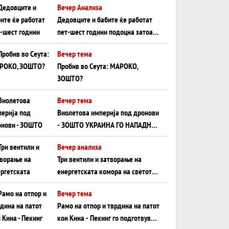
Вечер Анализа
Црното Море...
Дедовците и бабите ќе работат
пет-шест години подоцна затоа
што НЕМААТ ВНУЦИ ДА ГИ
Вечер тема
ЗАМЕНАТ
Пробив во Сеута: МАРОКО,
ЗОШТО?
Вечер тема
Виолетова империја под дронови
- ЗОШТО УКРАИНА ГО НАПАДНА
РУСКИОТ WILDBERRIES
Вечер анализа
Три вентили и затворање на
енергетската комора на светот:
Нападот во Суец најавува
Вечер тема
глобален енергетски инфаркт?
Рамо на отпор и тврдина на патот
кон Кина - Пекинг го подготвува