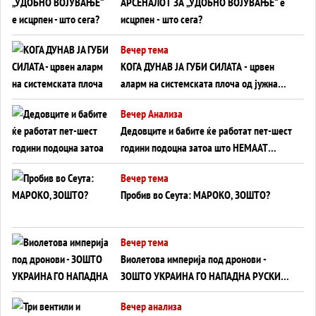
АРСЕНАЛОТ ЗА „УДОБНО ВОЈУВАЊЕ“ е
исцрпен - што сега?
Вечер тема
КОГА ДУНАВ ЈА ГУБИ СИЛАТА - црвен
аларм на системската плоча од јужна
Германија до Црното Море...
Вечер Анализа
Дедовците и бабите ќе работат пет-шест
години подоцна затоа што НЕМААТ
ВНУЦИ ДА ГИ ЗАМЕНАТ
Вечер тема
Пробив во Сеута: МАРОКО, ЗОШТО?
Вечер тема
Виолетова империја под дронови -
ЗОШТО УКРАИНА ГО НАПАДНА РУСКИОТ
WILDBERRIES
Вечер анализа