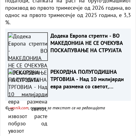
податоци, стапката на раст на бруто-домашниот
производ во првото тримесечје од 2026 година, во
однос на првото тримесечје од 2025 година, е 3,3
%.
Додека Европа стрепти - ВО
МАКЕДОНИЈА НЕ СЕ ОЧЕКУВА
ПОСКАПУВАЊЕ НА СТРУЈАТА
РЕКОРДНА ПОЛУГОДИШНА
ТРГОВИЈА - Над 10 милијарди
евра размена со светот,
извозот расте побрзо од
увозот
©
vesnik.com
, правата за текстот се на редакцијата