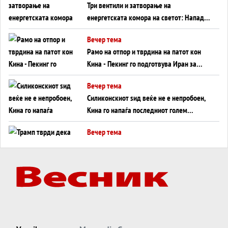
Три вентили и затворање на
енергетската комора на светот: Нападот
во Суец најавува глобален енергетски
Вечер тема
инфаркт?
Рамо на отпор и тврдина на патот кон
Кина - Пекинг го подготвува Иран за
американска копнена инвазија
Вечер тема
Силиконскиот ѕид веќе не е непробоен,
Кина го напаѓа последниот голем
монопол на Западот?
Вечер тема
Трамп тврди дека повторно „разговара“
со Иран - ваквите моменти се поопасни
од отворените закани
Вечер тема
ДЛАБОКО УДОЛУ: Сметководствените
трикови што го соборија ЕНРОН ги
применуваат гигантите за ВИ
Вечер тема