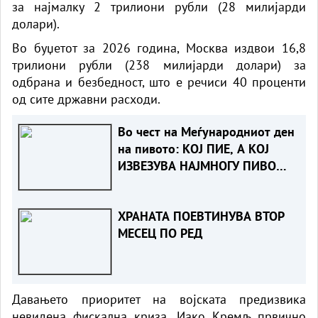
за најмалку 2 трилиони рубли (28 милијарди
долари).
Во буџетот за 2026 година, Москва издвои 16,8
трилиони рубли (238 милијарди долари) за
одбрана и безбедност, што е речиси 40 проценти
од сите државни расходи.
Во чест на Меѓународниот ден
на пивото: КОЈ ПИЕ, А КОЈ
ИЗВЕЗУВА НАЈМНОГУ ПИВО
ВО ЕВРОПСКАТА УНИЈА?
ХРАНАТА ПОЕВТИНУВА ВТОР
МЕСЕЦ ПО РЕД
Давањето приоритет на војската предизвика
невидена фискална криза. Иако Кремљ првично