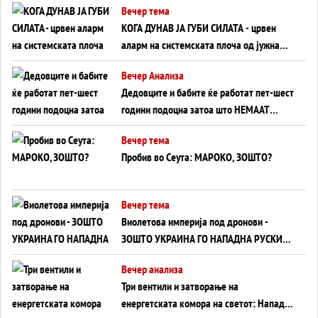
Вечер тема
КОГА ДУНАВ ЈА ГУБИ СИЛАТА - црвен
аларм на системската плоча од јужна
Германија до Црното Море...
Вечер Анализа
Дедовците и бабите ќе работат пет-шест
години подоцна затоа што НЕМААТ
ВНУЦИ ДА ГИ ЗАМЕНАТ
Вечер тема
Пробив во Сеута: МАРОКО, ЗОШТО?
Вечер тема
Виолетова империја под дронови -
ЗОШТО УКРАИНА ГО НАПАДНА РУСКИОТ
WILDBERRIES
Вечер анализа
Три вентили и затворање на
енергетската комора на светот: Нападот