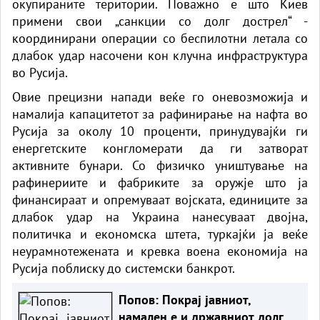
окупираните територии. Поважно е што Киев
примени свои „санкции со долг дострел“ -
координирани операции со беспилотни летала со
длабок удар насочени кон клучна инфраструктура
во Русија.
Овие прецизни напади веќе го оневозможија и
намалија капацитетот за рафинирање на нафта во
Русија за околу 10 проценти, принудувајќи ги
енергетските конгломерати да ги затворат
активните бунари. Со физичко уништување на
рафинериите и фабриките за оружје што ја
финансираат и опремуваат војската, единиците за
длабок удар на Украина нанесуваат двојна,
политичка и економска штета, туркајќи ја веќе
неурамнотежената и кревка воена економија на
Русија поблиску до системски банкрот.
Попов: Покрај јавниот,
намален е и државниот долг