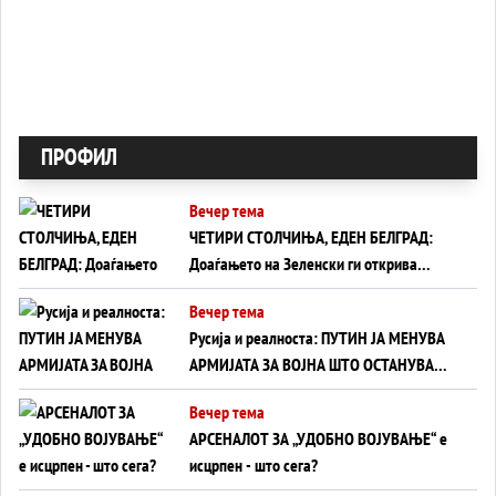
ПРОФИЛ
Вечер тема
ЧЕТИРИ СТОЛЧИЊА, ЕДЕН БЕЛГРАД:
Доаѓањето на Зеленски ги открива
тајните на политиката на балансирање
Вечер тема
на Вучиќ
Русија и реалноста: ПУТИН ЈА МЕНУВА
АРМИЈАТА ЗА ВОЈНА ШТО ОСТАНУВА
БЕЗ ФРОНТ
Вечер тема
АРСЕНАЛОТ ЗА „УДОБНО ВОЈУВАЊЕ“ е
исцрпен - што сега?