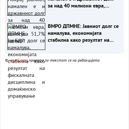
за над 40 милиони евра,
изнесува 51,7% од БДП
ВМРО ДПМНЕ: Јавниот долг се
намалува, економијата
стабилна како резултат на
фискалната дисциплина и
домаќинско управување
©
vesnik.com
, правата за текстот се на редакцијата