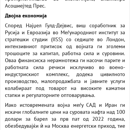
Асошиејтед Прес.
Двојна економија
Според Најџел Гулд-Дејвис, виш соработник за
Русија и Евроазија во Меѓународниот институт за
стратешки студии (IISS) со седиште во Лондон,
интензивниот притисок од војната ги зголеми
трошоците за капитал, работна сила и суровини.
Оваа финансиска нерамнотежа ги насочи парите и
работната сила речиси исклучиво во воено-
индустрискиот комплекс, додека цивилното
производство, малопродажбата и јавните услуги
колабираат под товарот на високите каматни
стапки и регулаторните оптоварувања.
Иако истовремената војна меѓу САД и Иран ги
искачи глобалните цени на суровата нафта над 100
долари за барел за прв пат од 2022 година,
обезбедувајќи ѝ на Москва енергетски приход, тие