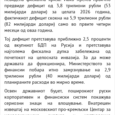
предвиде дефицит од 3,8 трилиони рубли (53
милијарди долари) за целата 2026 година,
фактичкиот дефицит скокна на 5,9 трилиони рубли
(82 милијарди долари) само во првите четири
месеци од оваа година.
Тој дефицит претставува приближно 2,5 проценти
од вкупниот БДП на Русија и претставува
најголема фискална дупка забележана од
почетокот на целосната инвазија. За да може
државата да функционира, Министерството за
финансии побара итно замрзнување на 2,9
трилиони рубли (40 милијарди долари) од
планираните расходи во мирно време.
Освен државниот буџет, поширокиот руски
корпоративен и финансиски систем покажува
сериозни знаци на влошување. Внатрешен
извештај на московскиот про-кремљски Центар за