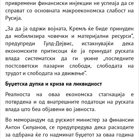
привремени финансиски инјекции не успеаја да се
справат со основната макроекономска слабост на
Русија.
„За да ја одржи војната, Кремљ ќе биде принуден
да мобилизира човечки и материјални ресурси“,
предупреди Гулд-Дејвис, истакнувајќи дека
економските притисоци ќе ја принудат руската
влада систематски да ги укине „последните
постсоветски пазарни слободи, слободата на
трудот и слободата на движење“.
Буџетска дупка и криза на ликвидност
Реалноста на оваа економска стагнација е
потврдена и од внатрешните податоци на руската
влада што беа објавени во јавноста.
Во меморандум од рускиот министер за финансии
Антон Силуанов, се предупредува дека расходите
за одбрана ќе го надминат буџетот за оваа година