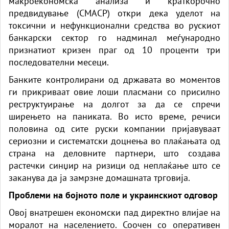
макроекономска анализа и краткорочно
предвидување (CMACP) откри дека уделот на
токсични и нефункционални средства во рускиот
банкарски сектор го надминал меѓународно
признатиот кризен праг од 10 проценти три
последователни месеци.
Банките контролирани од државата во моментов
ги прикриваат овие лоши пласмани со присилно
реструктуирање на долгот за да се спречи
ширењето на паниката. Во исто време, речиси
половина од сите руски компании пријавуваат
сериозни и систематски доцнења во плаќањата од
страна на деловните партнери, што создава
растечки синџир на ризици од неплаќање што се
заканува да ја замрзне домашната трговија.
Проблеми на бојното поле и украинскиот одговор
Овој внатрешен економски пад директно влијае на
моралот на населението. Соочен со оперативен