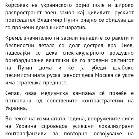
ќорсокак на украинското бојно поле и широко
распространет воен замор кај цивилите, рускиот
претседател Владимир Путин очајно се обидува да
го промени домашниот наратив.
Кремљ значително ги засили нападите со ракети и
беспилотни летала со долг дострел врз Киев,
надевајќи се дека спектакуларното воздушно
бомбардирање вештачки ќе го зголеми рејтингот
на Путин дома и ќе ја убеди длабоко
песимистичната руска јавност дека Москва сè уште
има стратешка предност.
Сепак, оваа медиумска кампања сè повеќе е
поткопана од сопствените контрастратегии на
Украина.
Во текот на изминатата година, вооружените сили
на Украина спроведоа успешни локализирани
контраофанзиви за повторно освојување на