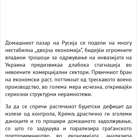
Домашниот пазар на Русија се подели на многу
нестабилна „двојна економија“, бидејќи огромните
владини трошоци за одржување на инвазијата на
Украина предизвикаа длабока стагнација во
невоените комерцијални сектори. Првичниот бран
на економски раст, поттикнат од трескавото воено
производство, во голема мера исчезна, откривајќи
сериозни структурни нерамнотежи.
За да се спречи растечкиот буџетски дефицит да
излезе од контрола, Кремљ драстично ги зголеми
даноците и го прошири домашното задолжување,
со што го задушува и парализира граѓанското
претприемништво во економијата, анализира