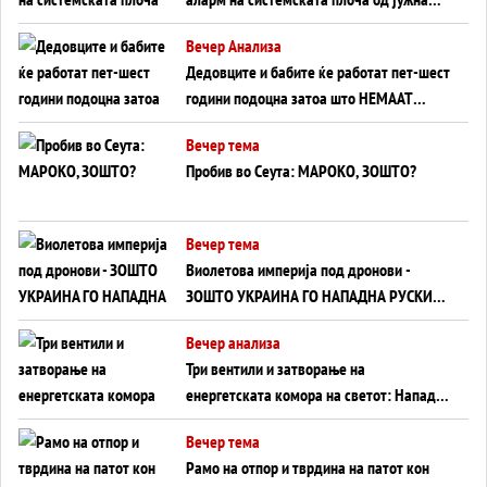
Германија до Црното Море...
Вечер Анализа
Дедовците и бабите ќе работат пет-шест
години подоцна затоа што НЕМААТ
ВНУЦИ ДА ГИ ЗАМЕНАТ
Вечер тема
Пробив во Сеута: МАРОКО, ЗОШТО?
Вечер тема
Виолетова империја под дронови -
ЗОШТО УКРАИНА ГО НАПАДНА РУСКИОТ
WILDBERRIES
Вечер анализа
Три вентили и затворање на
енергетската комора на светот: Нападот
во Суец најавува глобален енергетски
Вечер тема
инфаркт?
Рамо на отпор и тврдина на патот кон