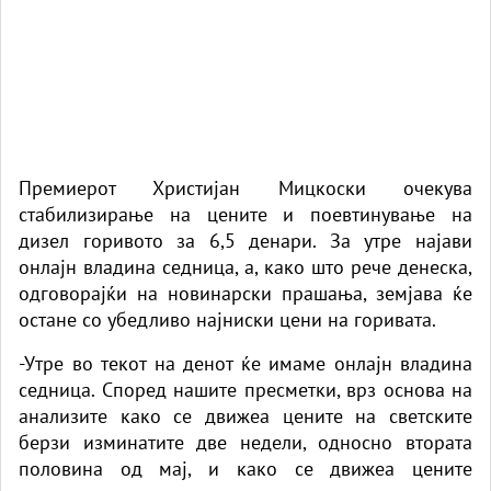
Премиерот Христијан Мицкоски очекува
стабилизирање на цените и поевтинување на
дизел горивото за 6,5 денари. За утре најави
онлајн владина седница, а, како што рече денеска,
одговорајќи на новинарски прашања, земјава ќе
остане со убедливо најниски цени на горивата.
-Утре во текот на денот ќе имаме онлајн владина
седница. Според нашите пресметки, врз основа на
анализите како се движеа цените на светските
берзи изминатите две недели, односно втората
половина од мај, и како се движеа цените