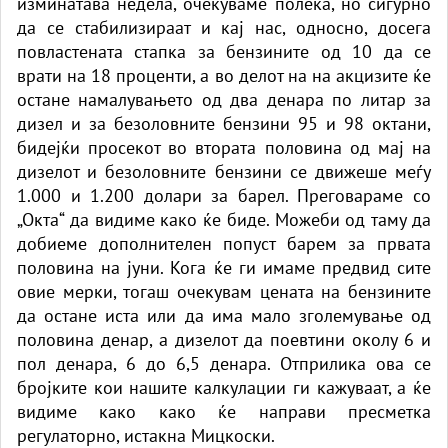
изминатава недела, очекуваме полека, но сигурно
да се стабилизираат и кај нас, односно, досега
повластената стапка за бензините од 10 да се
врати на 18 проценти, а во делот на на акцизите ќе
остане намалувањето од два денара по литар за
дизел и за безоловните бензини 95 и 98 октани,
бидејќи просекот во втората половина од мај на
дизелот и безоловните бензини се движеше меѓу
1.000 и 1.200 долари за барел. Преговараме со
„Окта“ да видиме како ќе биде. Можеби од таму да
добиеме дополнителен попуст барем за првата
половина на јуни. Кога ќе ги имаме предвид сите
овие мерки, тогаш очекувам цената на бензините
да остане иста или да има мало зголемување од
половина денар, а дизелот да поевтини околу 6 и
пол денара, 6 до 6,5 денара. Отприлика ова се
бројките кои нашите калкулации ги кажуваат, а ќе
видиме како како ќе направи пресметка
регулаторно, истакна Мицкоски.