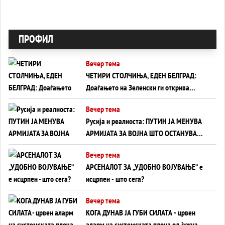
ПРОФИЛ
Вечер тема
ЧЕТИРИ СТОЛЧИЊА, ЕДЕН БЕЛГРАД:
Доаѓањето на Зеленски ги открива
тајните на политиката на балансирање
Вечер тема
на Вучиќ
Русија и реалноста: ПУТИН ЈА МЕНУВА
АРМИЈАТА ЗА ВОЈНА ШТО ОСТАНУВА
БЕЗ ФРОНТ
Вечер тема
АРСЕНАЛОТ ЗА „УДОБНО ВОЈУВАЊЕ“ е
исцрпен - што сега?
Вечер тема
КОГА ДУНАВ ЈА ГУБИ СИЛАТА - црвен
аларм на системската плоча од јужна