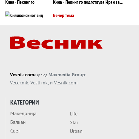
Кина - Пекинг го подготвува Иран за
американска копнена инвазија
Вечер тема
Силиконскиот ѕид веќе не е непробоен,
Кина го напаѓа последниот голем
монопол на Западот?
Вечер тема
Трамп тврди дека повторно „разговара“
со Иран - ваквите моменти се поопасни
од отворените закани
Вечер тема
Vesnik.com
Maxmedia Group:
е дел од
ДЛАБОКО УДОЛУ: Сметководствените
Vecer.mk
,
Vesti.mk
, и
Vesnik.com
трикови што го соборија ЕНРОН ги
применуваат гигантите за ВИ
Вечер тема
КАТЕГОРИИ
АТОМСКО ДОМИНО НА БЛИСКИОТ
Македонија
Life
ИСТОК
Балкан
Star
Вечер тема
Свет
Urban
ОД ШАХЕД ДО СВЕТСКА ВОЈНА?