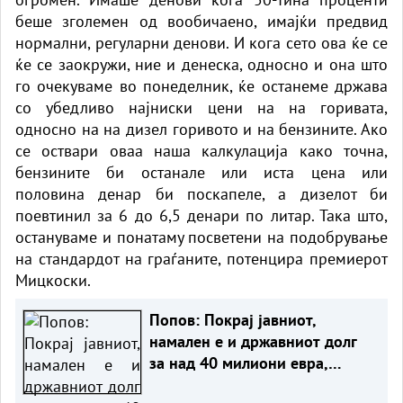
беше зголемен од вообичаено, имајќи предвид
нормални, регуларни денови. И кога сето ова ќе се
ќе се заокружи, ние и денеска, односно и она што
го очекуваме во понеделник, ќе останеме држава
со убедливо најниски цени на на горивата,
односно на на дизел горивото и на бензините. Ако
се оствари оваа наша калкулација како точна,
бензините би останале или иста цена или
половина денар би поскапеле, а дизелот би
поевтинил за 6 до 6,5 денари по литар. Така што,
остануваме и понатаму посветени на подобрување
на стандардот на граѓаните, потенцира премиерот
Мицкоски.
Попов: Покрај јавниот,
намален е и државниот долг
за над 40 милиони евра,
изнесува 51,7% од БДП