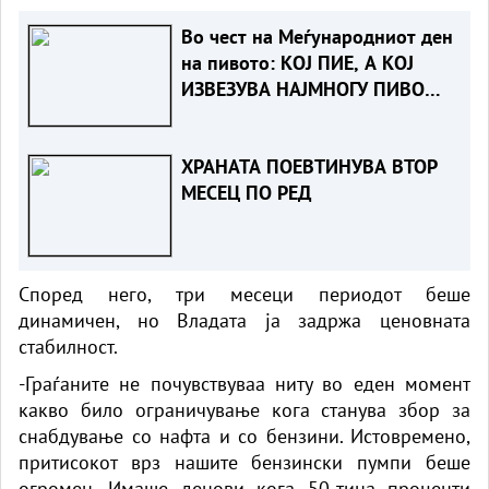
Во чест на Меѓународниот ден
на пивото: КОЈ ПИЕ, А КОЈ
ИЗВЕЗУВА НАЈМНОГУ ПИВО
ВО ЕВРОПСКАТА УНИЈА?
ХРАНАТА ПОЕВТИНУВА ВТОР
МЕСЕЦ ПО РЕД
Според него, три месеци периодот беше
динамичен, но Владата ја задржа ценовната
стабилност.
-Граѓаните не почувствуваа ниту во еден момент
какво било ограничување кога станува збор за
снабдување со нафта и со бензини. Истовремено,
притисокот врз нашите бензински пумпи беше
огромен. Имаше денови кога 50-тина проценти