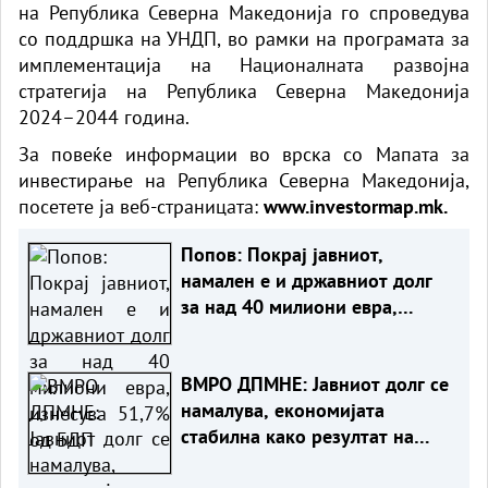
на Република Северна Македонија го спроведува
со поддршка на УНДП, во рамки на програмата за
имплементација на Националната развојна
стратегија на Република Северна Македонија
2024–2044 година.
За повеќе информации во врска со Мапата за
инвестирање на Република Северна Македонија,
посетете ја веб-страницата:
www.investormap.mk.
Попов: Покрај јавниот,
намален е и државниот долг
за над 40 милиони евра,
изнесува 51,7% од БДП
ВМРО ДПМНЕ: Јавниот долг се
намалува, економијата
стабилна како резултат на
фискалната дисциплина и