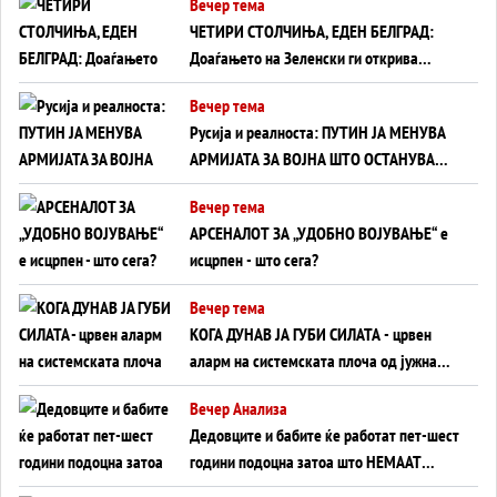
Вечер тема
ЧЕТИРИ СТОЛЧИЊА, ЕДЕН БЕЛГРАД:
Доаѓањето на Зеленски ги открива
тајните на политиката на балансирање
Вечер тема
на Вучиќ
Русија и реалноста: ПУТИН ЈА МЕНУВА
АРМИЈАТА ЗА ВОЈНА ШТО ОСТАНУВА
БЕЗ ФРОНТ
Вечер тема
АРСЕНАЛОТ ЗА „УДОБНО ВОЈУВАЊЕ“ е
исцрпен - што сега?
Вечер тема
КОГА ДУНАВ ЈА ГУБИ СИЛАТА - црвен
аларм на системската плоча од јужна
Германија до Црното Море...
Вечер Анализа
Дедовците и бабите ќе работат пет-шест
години подоцна затоа што НЕМААТ
ВНУЦИ ДА ГИ ЗАМЕНАТ