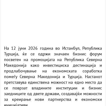
На 12 јуни 2026 година во Истанбул, Република
Турција, ќе се одржи значаен бизнис форум
посветен на промоцијата на Република Северна
Македонија како инвестициска дестинација и
продлабочување на економската соработка
помеѓу Северна Македонија и Турција. Настанот
претставува единствена можност на едно место да
се поврзат владините институции и бизнис
заедниците од двете држави, создавајќи можности
за креирање нови партнерства и економски
иницијативи.