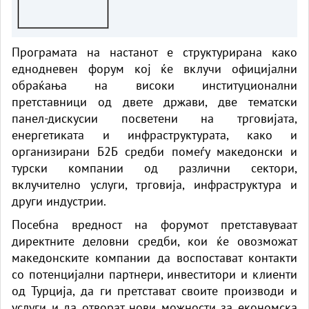
Програмата на настанот е структурирана како
еднодневен форум кој ќе вклучи официјални
обраќања на високи институционални
претставници од двете држави, две тематски
панел-дискусии посветени на трговијата,
енергетиката и инфраструктурата, како и
организирани Б2Б средби помеѓу македонски и
турски компании од различни сектори,
вклучително услуги, трговија, инфраструктура и
други индустрии.
Посебна вредност на форумот претставуваат
директните деловни средби, кои ќе овозможат
македонските компании да воспостават контакти
со потенцијални партнери, инвеститори и клиенти
од Турција, да ги претстават своите производи и
услуги и да отворат нови можности за економска