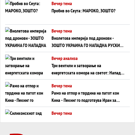
Вечер тема
Пробив во Сеута: МАРОКО, ЗОШТО?
Вечер тема
Виолетова империја под дронови -
ЗОШТО УКРАИНА ГО НАПАДНА РУСКИОТ
WILDBERRIES
Вечер анализа
Три вентили и затворање на
енергетската комора на светот: Нападот
во Суец најавува глобален енергетски
Вечер тема
инфаркт?
Рамо на отпор и тврдина на патот кон
Кина - Пекинг го подготвува Иран за
американска копнена инвазија
Вечер тема
Силиконскиот ѕид веќе не е непробоен,
Кина го напаѓа последниот голем
монопол на Западот?