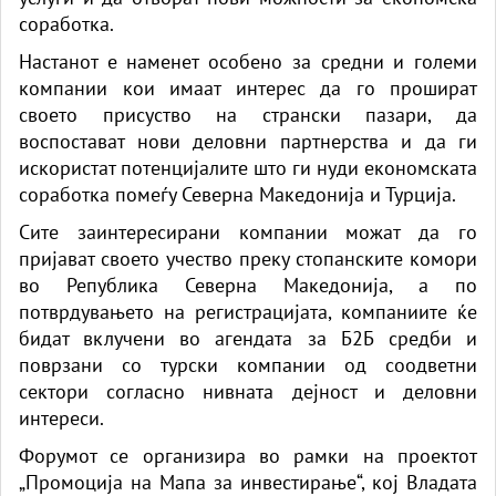
соработка.
Настанот е наменет особено за средни и големи
компании кои имаат интерес да го прошират
своето присуство на странски пазари, да
воспостават нови деловни партнерства и да ги
искористат потенцијалите што ги нуди економската
соработка помеѓу Северна Македонија и Турција.
Сите заинтересирани компании можат да го
пријават своето учество преку стопанските комори
во Република Северна Македонија, а по
потврдувањето на регистрацијата, компаниите ќе
бидат вклучени во агендата за Б2Б средби и
поврзани со турски компании од соодветни
сектори согласно нивната дејност и деловни
интереси.
Форумот се организира во рамки на проектот
„Промоција на Мапа за инвестирање“, кој Владата