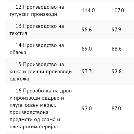
12 Производство на
114.0
107.0
тутунски производи
13 Производство на
98.6
97.9
текстил
14 Производство на
89.0
88.6
облека
15 Производство на
кожа и слични производи
93.3
92.8
од кожа
16 Преработка на дрво
и производи оддрво и
плута, освен мебел,
92.0
87.0
производствона
предмети од слама и
плетарскиматеријал