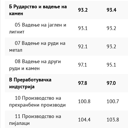
Б Рударство и вадење на
93.2
93.4
камен
05 Вадење на јаглен и
93.1
93.2
лигнит
07 Вадење на руди на
92.1
93.2
метал
08 Вадење на други
97.1
95.1
руди и камен
В Преработувачка
97.8
97.0
индустрија
10 Производство на
100.8
100.7
прехранбени производи
11 Производство на
104.4
103.8
пијалаци