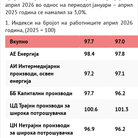
април 2026 во однос на периодот јануари – април
2025 година се намалил за 3,0%.
1. Индекси на бројот на работниците
април 2026
година, (2025 = 100)
Вкупно
97.7
97.0
АЕ Енергија
98.4
97.8
АИ Интермедијарни
производи, освен
97.2
97.1
енергија
ББ Капитални производи
97.7
96.2
ЦД Трајни производи за
100.6
101.3
широка потрошувачка
ЦН Нетрајни производи
96.9
96.2
за широка потрошувачка