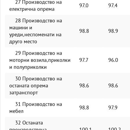
27 Производство на
97.0
97.4
електрична опрема
28 Производство на
машини и
98.8
98.9
уреди,неспомeнати на
друго место
29 Производство на
моторни возила,приколки
97.7
96.0
и полуприколки
30 Производство на
останата опрема
98.6
98.6
затранспорт
31 Производство на
98.8
97.9
мебел
32 Останата
производствена
100.1
100.2