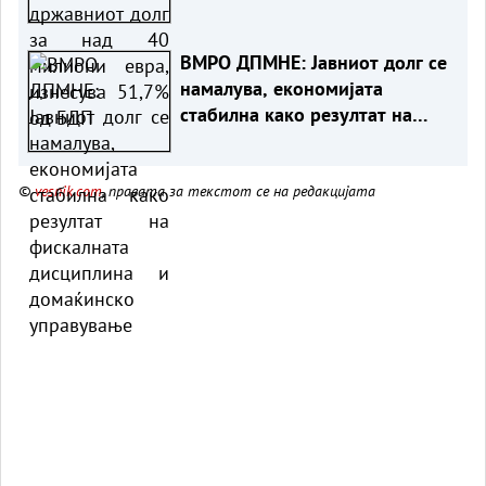
изнесува 51,7% од БДП
ВМРО ДПМНЕ: Јавниот долг се
намалува, економијата
стабилна како резултат на
фискалната дисциплина и
домаќинско управување
©
vesnik.com
, правата за текстот се на редакцијата