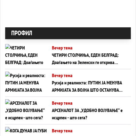
ПРОФИЛ
Вечер тема
ЧЕТИРИ СТОЛЧИЊА, ЕДЕН БЕЛГРАД:
Доаѓањето на Зеленски ги открива
тајните на политиката на балансирање
Вечер тема
на Вучиќ
Русија и реалноста: ПУТИН ЈА МЕНУВА
АРМИЈАТА ЗА ВОЈНА ШТО ОСТАНУВА
БЕЗ ФРОНТ
Вечер тема
АРСЕНАЛОТ ЗА „УДОБНО ВОЈУВАЊЕ“ е
исцрпен - што сега?
Вечер тема