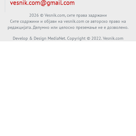
Вечер тема
vesnik.com@gmail.com
голем потрес?
Кинеска ракета испукана во Пацификот.
Што значи тоа за СТРАТЕШКИОТ ЈАЗИК
2026
© Vesnik.com, сите права задржани
Сите содржини и објави на vesnik.com се авторско право на
ВО СВЕТОТ?
редакцијата. Делумно или целосно преземање не е дозволено.
Вечер тема
Брисел ги менува правилата за
Develop & Design MediaNet. Copyright © 2022. Vesnik.com
проширување: НОВИ ЗАШТИТНИ
МЕХАНИЗМИ ЗА ИДНИТЕ ЧЛЕНКИ НА ЕУ