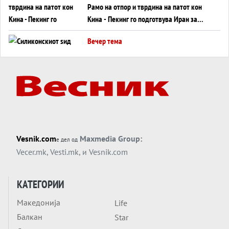
Рамо на отпор и тврдина на патот кон
Кина - Пекинг го подготвува Иран за
американска копнена инвазија
Вечер тема
Силиконскиот ѕид веќе не е непробоен,
Кина го напаѓа последниот голем
монопол на Западот?
Вечер тема
Трамп тврди дека повторно „разговара“
со Иран - ваквите моменти се поопасни
од отворените закани
Вечер тема
Vesnik.com
Maxmedia Group:
е дел од
ДЛАБОКО УДОЛУ: Сметководствените
Vecer.mk
,
Vesti.mk
, и
Vesnik.com
трикови што го соборија ЕНРОН ги
применуваат гигантите за ВИ
Вечер тема
КАТЕГОРИИ
АТОМСКО ДОМИНО НА БЛИСКИОТ
Македонија
Life
ИСТОК
Балкан
Star
Вечер тема