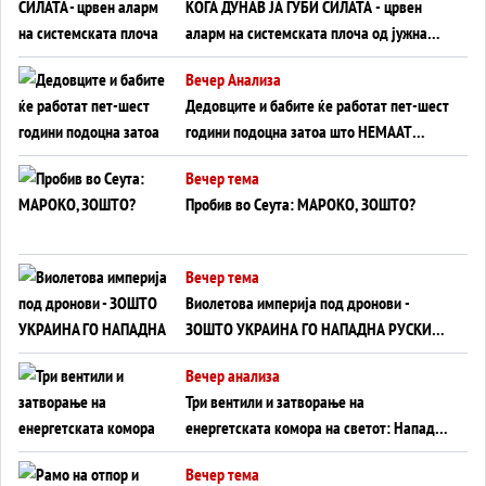
КОГА ДУНАВ ЈА ГУБИ СИЛАТА - црвен
аларм на системската плоча од јужна
Германија до Црното Море...
Вечер Анализа
Дедовците и бабите ќе работат пет-шест
години подоцна затоа што НЕМААТ
ВНУЦИ ДА ГИ ЗАМЕНАТ
Вечер тема
Пробив во Сеута: МАРОКО, ЗОШТО?
Вечер тема
Виолетова империја под дронови -
ЗОШТО УКРАИНА ГО НАПАДНА РУСКИОТ
WILDBERRIES
Вечер анализа
Три вентили и затворање на
енергетската комора на светот: Нападот
во Суец најавува глобален енергетски
Вечер тема
инфаркт?