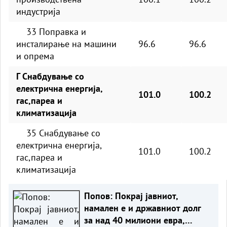
индустрија
33 Поправка и
инсталирање на машини
96.6
96.6
и опрема
Г Снабдување со
електрична енергија,
101.0
100.2
гас,пареа и
климатизација
35 Снабдување со
електрична енергија,
101.0
100.2
гас,пареа и
климатизација
Попов: Покрај јавниот,
намален е и државниот долг
за над 40 милиони евра,