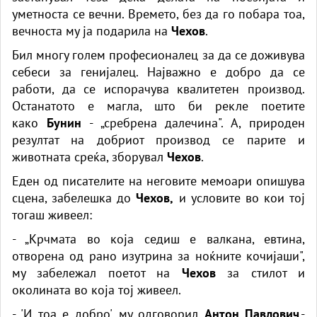
уметноста се вечни. Времето, без да го побара тоа,
вечноста му ја подарила на
Чехов
.
Бил многу голем професионалец за да се доживува
себеси за генијалец. Најважно е добро да се
работи, да се испорачува квалитетен производ.
Останатото е магла, што би рекле поетите
како
Бунин
- „сребрена далечина". А, природен
резултат на добриот производ се парите и
животната среќа, зборувал
Чехов
.
Еден од писателите на неговите мемоари опишува
сцена, забелешка до
Чехов,
и условите во кои тој
тогаш живеел:
- „Крчмата во која седиш е валкана, евтина,
отворена од рано изутрина за ноќните кочијаши",
му забележал поетот на
Чехов
за стилот и
околината во која тој живеел.
- 'И тоа е добро', му одговорил
Антон Павлович
.-