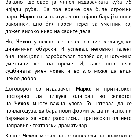
Ваквиот договор ја чинел издавачката куќа 75
илјади рубли. За тоа време ова биле огромни
пари.
Маркс
ги исплатувал постојано барајќи нови
ракописи, што бил горем терет за уметник кој
држел високо ниво на своите дела.
Но,
Чехов
успешно се носел со тие холивудски
динамични обврски. И успевал, неговиот талент
бил неисцрпен, заработувал повеќе од многумина
уметници во тоа време. И, како што вели
судбината: умен човек и во зло може да види
некое добро.
Договорот со издавачот
Маркс
и притисокот
постојано да пишува одиграл во животот
на
Чехов
многу важна улога. Го натерал да се
прилагодува, да бара нови форми за да ги исполни
барањата за нови ракописи... притисокот од него
направил - театарски драматичар.
Зошто
Чехов
морал да се определи за драмските