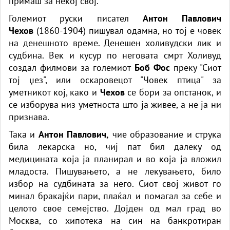
примаш за некој свој.
Големиот руски писател
Антон Павлович
Чехов
(1860-1904) пишувал одамна, но тој е човек
на денешното време. Денешен холивудски лик и
судбина. Век и кусур по неговата смрт Холивуд
создал филмови за големиот
Боб Фос
преку "Сиот
тој џез", или оскаровецот "Човек птица" за
уметникот кој, како и
Чехов
се бори за опстанок, и
се изборува низ уметноста што ја живее, а не ја ни
признава.
Така и
Антон Павлович,
чие образование и струка
била лекарска но, чиј пат бил далеку од
медицината која ја планирал и во која ја вложил
младоста. Пишувањето, а не лекувањето, било
избор на судбината за него. Сиот свој живот го
минал бракајќи пари, плаќал и помагал за себе и
целото свое семејство. Дојден од мал град во
Москва, со хипотека на син на банкротиран