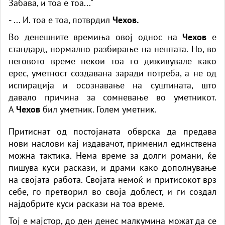
Забава, и тоа е тоа..."
- ... И. тоа е тоа, потврдил
Чехов.
Во денешните времиња овој однос на
Чехов
е
стандард, нормално разбирање на нештата. Но, во
неговото време некои тоа го диживувале како
ерес, уметност создавана заради потреба, а не од
испирација и осознавање на суштината, што
давало причина за сомневање во уметникот.
А
Чехов
бил уметник. Голем уметник.
Притиснат од постојаната обврска да предава
нови наслови кај издавачот, применил единствена
можна тактика. Нема време за долги романи, ќе
пишува куси раскази, и драми како дополнување
на својата работа. Својата немоќ и притисокот врз
себе, го претворил во своја доблест, и ги создал
најдобрите куси раскази на тоа време.
Тој е мајстор, до ден денес малкумина можат да се