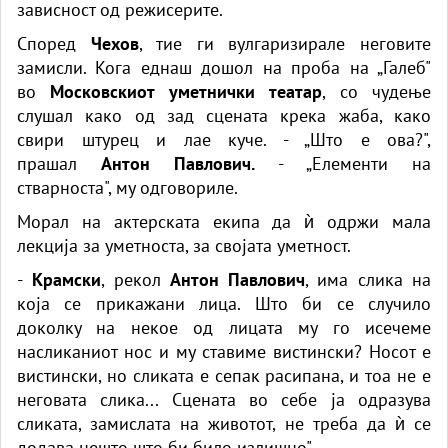
зависност од режисерите.
Според
Чехов
, тие ги вулгаризирале неговите
замисли. Кога еднаш дошол на проба на „Галеб"
во
Московскиот уметнички театар
, со чудење
слушал како од зад сцената крека жаба, како
свири штурец и лае куче. - „Што е ова?",
прашал
Антон Павлович.
- „Елементи на
стварноста", му одговориле.
Морал на актерската екипа да ѝ одржи мала
лекција за уметноста, за својата уметност.
-
Крамски
, рекол
Антон Павлович
, има слика на
која се прикажани лица. Што би се случило
доколку на некое од лицата му го исечеме
насликаниот нос и му ставиме вистински? Носот е
вистински, но сликата е сепак расипана, и тоа не е
неговата слика... Сцената во себе ја одразува
сликата, замислата на животот, не треба да ѝ се
додава нешто што би било излишно".