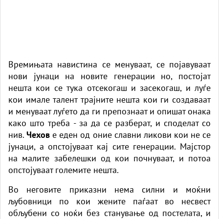
Времињата навистина се менуваат, се појавуваат
нови јунаци на новите генерации но, постојат
нешта кои се тука отсекогаш и засекогаш, и луѓе
кои имале талент трајните нешта кои ги создаваат
и менуваат луѓето да ги препознаат и опишат онака
како што треба - за да се разберат, и споделат со
нив.
Чехов
е еден од оние славни ликови кои не се
јунаци, а опстојуваат кај сите генерации. Мајстор
на малите забелешки од кои почнуваат, и потоа
опстојуваат големите нешта.
Во неговите приказни нема силни и моќни
љубовници по кои жените паѓаат во несвест
обљубени со ноќи без станување од постелата, и