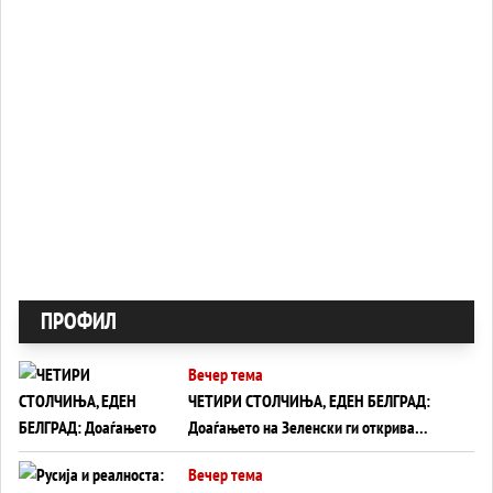
ПРОФИЛ
Вечер тема
ЧЕТИРИ СТОЛЧИЊА, ЕДЕН БЕЛГРАД:
Доаѓањето на Зеленски ги открива
тајните на политиката на балансирање
Вечер тема
на Вучиќ