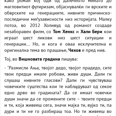
како роман кој оди од далечното минато до
магловитиот футиризам, објаснувалќи ги врските и
обврските на генерациите, нивните причинско-
последични меѓузависности низ историјата. Малку
потоа, во 2012 Холивуд од романот создаде
незаборавен филм, со
Том Хенкс
и
Хали Бери
кои
играат шест ликови низ шест ситуации и
генерации... Но, и кога е оваа исклучителна и
оригинална тема во прашање,
Чехов
е пред нив.
Тој, во
Вишновата градина
пишува:
- "Размисли Ања, твојот дедо, твојот прадедо, сите
твои предци имале робови, живи души. Дали ги
слушаш нивните гласови? Дали ги чувствуваш
човечките суштества кои те набљудуваат од секое
едно дрво во градината? Да се имаат човечки
души значи да се промените сите – твоите предци
и ти, која живееш сега, значи мајка ти, вујко ти, па
дури и ти не го разбираш тоа. Но ти живееш во