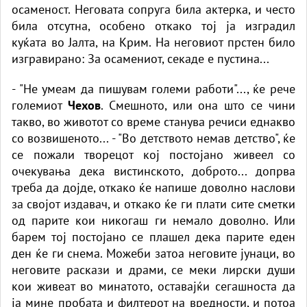
осаменост. Неговата сопруга била актерка, и често
била отсутна, особено откако тој ја изградил
куќата во Јалта, на Крим. На неговиот прстен било
изгравирано: За осамениот, секаде е пустина...
- "Не умеам да пишувам големи работи"..., ќе рече
големиот
Чехов
. Смешното, или она што се чини
такво, во животот со време станува речиси еднакво
со возвишеното... - "Во детството немав детство", ќе
се пожали творецот кој постојано живеел со
очекувања дека вистинското, доброто... допрва
треба да дојде, откако ќе напише доволно наслови
за својот издавач, и откако ќе ги плати сите сметки
од парите кои никогаш ги немало доволно. Или
барем тој постојано се плашел дека парите еден
ден ќе ги снема. Можеби затоа неговите јунаци, во
неговите раскази и драми, се меки лирски души
кои живеат во минатото, оставајќи сегашноста да
ја мине пробата и филтерот на вредности, и потоа