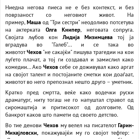
Ниедна негова пиеса не е без контекст, и без
поврзаност со неговиот живот. На
пример,
Маша
од "Три сестри" неодоливо потсетува
на актерката
Олга Книпер
, неговата сопруга.
Својата љубов кон
Лидија Мизимцева
тој ја
вградува во "Галеб"... и се така во
животот
Чехов
"не сакајќи" пишува трагедии на кои
луѓето плачат, а тој ги создавал и замислил како
комедии... Ако
Чехов
себе се доживувал како аргат
на својот талент и постојаните сметки кои доаѓаат,
животот во него препознал нешто друго – уметник.
Кратко пред смртта, веќе како водечки руски
драматург, ниту тогаш не го напуштал стравот од
сиромаштија и притисокот од долговите. Од
банкрот каков што памети од своето детство.
Во тие денови
Чехов
му велел на писателот
Гарин-
Михајловски,
покажувајќи му го својот тефтер: -