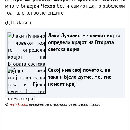
многу, бидејќи
Чехов
без и самиот да го забележи
тоа - влегол во легендите.
(Д.П. Латас)
Лаки Лучиано – човекот кој го
определи крајот на Втората
светска војна
Секој има свој почеток, па
така и Бјело дугме. Но, тие
немаат крај
©
vesnik.com
, правата за текстот се на редакцијата