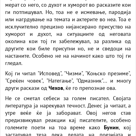
мерат со него, со духот и хуморот во расказите кои
ги потпишувал. Но, тоа не е исмевање, пародија
или нагрдување на темата и актерите во неа. Тоа е
исклучително прецизно нијансирано присуство на
хуморот и духот, на ситуациите од неговата
околина кои тој ги забележувал, за разлика од
другите кои биле присутни но, не и сведоци на
настаните. Особено не на начинот како што тој ги
гледал.
Кој ги читал "Исповед", "Чизми", "Коњско презиме",
"Среќен човек", "Натегање", "Одмазник"... и многу
други раскази од
Чехов
, ќе го препознае ова.
Не се сметал себеси за голем писател. Својата
литература ја нарекувал течност. Денес ја читаат, а
утре веќе ќе ја заборават. Овој негов став
предизвикувал реакции кај писателите, особено
големите поети на тоа време како
Бунин
, кој
застапувал теза дека делата на поезијата и