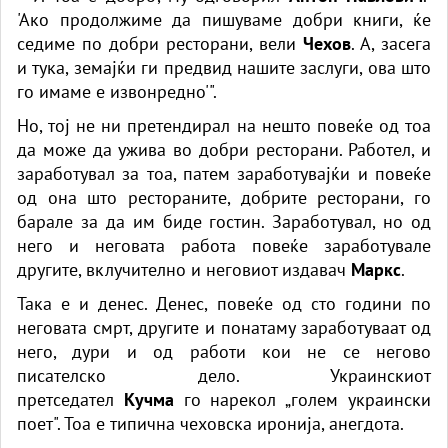
'Ако продолжиме да пишуваме добри книги, ќе
седиме по добри ресторани, вели
Чехов
. А, засега
и тука, земајќи ги предвид нашите заслуги, ова што
го имаме е извонредно'".
Но, тој не ни претендирал на нешто повеќе од тоа
да може да ужива во добри ресторани. Работел, и
заработувал за тоа, патем заработувајќи и повеќе
од она што рестораните, добрите ресторани, го
барале за да им биде гостин. Заработувал, но од
него и неговата работа повеќе заработувале
другите, вклучително и неговиот издавач
Маркс
.
Така е и денес. Денес, повеќе од сто години по
неговата смрт, другите и понатаму заработуваат од
него, дури и од работи кои не се негово
писателско дело. Украинскиот
претседател
Кучма
го нарекол „голем украински
поет". Тоа е типична чеховска иронија, анегдота.