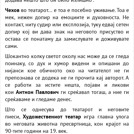
Чехов
во театарот... е тоа е посебно уживање. Тоа е
мек, нежен допир на емоциите и духовноста. Не
контакт, ниту судир или експлозија, туку едвај сетен
допир кој ви дава знак на неговото присуство и
остава се понатаму да замислувате и доживувате
сами.
Шокантно колку светот околу нас може да се гледа
поинаку, со дух и хумор видени и опишани до
нијанси кое обичното око на читателот не ги
препознава се додека не ги прочита кај авторот. А
се работи за истите нешта, појави и ликови
кои
Антнон Павлович
ги среќавал тогаш, а ние ги
среќаваме и гледаме денес.
Што се однесува до театарот и неговите
пиеси,
Художествениот театар
игра главна улога
во неговата животна пресвртница, кон крајот на
90-тите години на 19. век.