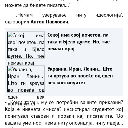
можете да бидете писател..."
- „Немам уверување ниту идеологија",
одговорил
Антон Павлович
.
Секој има свој почеток, па
така и Бјело дугме. Но, тие
немаат крај
Украина, Иран, Ленин... Што
ги врзува во повеќе од еден
век континуитет
- „Кому, тогаш, му се потребни вашите приказни?
Која е нивната смисла", инсистирал студентот кој
почитувал ставови и пораки кај писателите. "Во
вашата уметност нема ниту опозиција, ниту идеја...