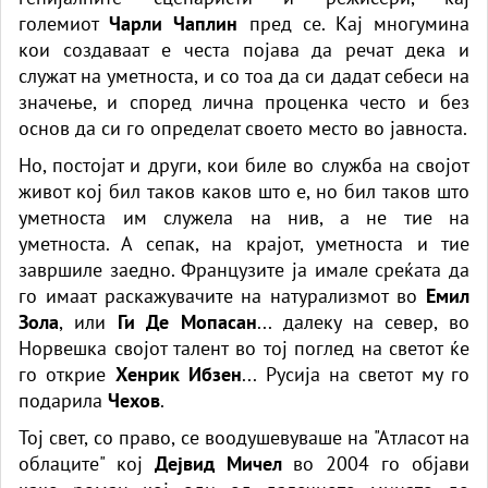
големиот
Чарли Чаплин
пред се. Кај многумина
кои создаваат е честа појава да речат дека и
служат на уметноста, и со тоа да си дадат себеси на
значење, и според лична проценка често и без
основ да си го определат своето место во јавноста.
Но, постојат и други, кои биле во служба на својот
живот кој бил таков каков што е, но бил таков што
уметноста им служела на нив, а не тие на
уметноста. А сепак, на крајот, уметноста и тие
завршиле заедно. Французите ја имале среќата да
го имаат раскажувачите на натурализмот во
Емил
Зола
, или
Ги Де Мопасан
... далеку на север, во
Норвешка својот талент во тој поглед на светот ќе
го открие
Хенрик Ибзен
... Русија на светот му го
подарила
Чехов
.
Тој свет, со право, се воодушевуваше на "Атласот на
облаците" кој
Дејвид Мичел
во 2004 го објави