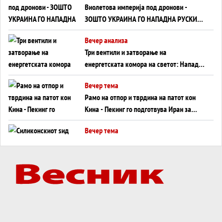
Виолетова империја под дронови -
ЗОШТО УКРАИНА ГО НАПАДНА РУСКИОТ
WILDBERRIES
Вечер анализа
Три вентили и затворање на
енергетската комора на светот: Нападот
во Суец најавува глобален енергетски
Вечер тема
инфаркт?
Рамо на отпор и тврдина на патот кон
Кина - Пекинг го подготвува Иран за
американска копнена инвазија
Вечер тема
Силиконскиот ѕид веќе не е непробоен,
Кина го напаѓа последниот голем
монопол на Западот?
Вечер тема
Трамп тврди дека повторно „разговара“
со Иран - ваквите моменти се поопасни
од отворените закани
Вечер тема