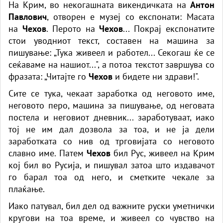
На Крим, во некогашната викендичката на
Антон
Павлович
, отворен е музеј со експонати: Масата
на
Чехов
. Перото на
Чехов
... Покрај експонатите
стои уводниот текст, составен на машина за
пишување: „Тука живеел и работел... Секогаш ќе се
сеќаваме на нашиот...", а потоа текстот завршува со
фразата: „Читајте го
Чехов
и бидете ни здрави!".
Сите се тука, чекаат заработка од неговото име,
неговото перо, машина за пишување, од неговата
постела и неговиот дневник... заработуваат, иако
тој не им дал дозвола за тоа, и не ја дели
заработката со нив од трговијата со неговото
славно име. Патем
Чехов
бил Рус, живеел на Крим
кој бил во Русија, и пишувал затоа што издавачот
го барал тоа од него, и сметките чекале за
плаќање.
Иако патувал, бил дел од важните руски уметнички
кругови на тоа време, и живеел со чувство на