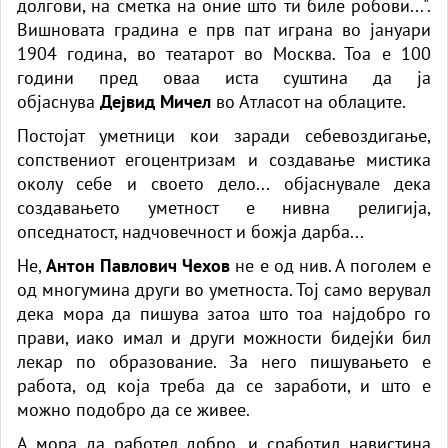
долгови, на сметка на оние што ти биле робови...".
Вишновата градина е прв пат играна во јануари
1904 година, во театарот во Москва. Тоа е 100
години пред оваа иста суштина да ја
објаснува
Дејвид Мичел
во Атласот на облаците.
Постојат уметници кои заради себевоздигање,
сопствениот егоцентризам и создавање мистика
околу себе и своето дело... објаснувале дека
создавањето уметност е нивна религија,
опседнатост, надчовечност и божја дарба...
Не,
Антон Павлович Чехов
не е од нив. А поголем е
од многумина други во уметноста. Тој само верувал
дека мора да пишува затоа што тоа најдобро го
прави, иако имал и други можности бидејќи бил
лекар по образование. За него пишувањето е
работа, од која треба да се заработи, и што е
можно подобро да се живее.
А мора да работел добро, и сработил навистина