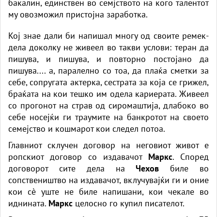
бакалин, единствен во семјството на кого талентот
му овозможил пристојна заработка.
Кој знае дали би напишал многу од своите ремек-
дела доколку не живеел во такви услови: теран да
пишува, и пишува, и повторно постојано да
пишува.... а, паралелно со тоа, да плаќа сметки за
себе, сопругата актерка, сестрата за која се грижел,
браќата на кои тешко им одела кариерата. Живеел
со прогонот на страв од сиромаштија, длабоко во
себе носејќи ги траумите на банкротот на своето
семејство и кошмарот кои следел потоа.
Главниот склучен договор на неговиот живот е
ропскиот договор со издавачот
Маркс
. Според
договорот сите дела на
Чехов
биле во
сопствеништво на издавачот, вклучувајќи ги и оние
кои сè уште не биле напишани, кои чекале во
иднината.
Маркс
целосно го купил писателот.