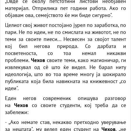
„Овде се околу петстотини листови необјавен
материјал. Отприлика пет години работа. Ако го
објавам ова, семејството ќе ми биде сигурно".
Целиот свој живот постојано јурел по заработка, по
пари. Не по идеи, не по смислата на животот, не по
теми за своите пиеси... Несвесен за својот талент
кој бил негова природа. Со дарбата и
посветеноста, со тоа немал никакви
проблеми.
Чехов
своите теми, како магионичар, ги
извлекувал од сè што ќе видел. Не барал ниту
идеологија, што во тоа време многу ја шокирало
публиката која била навикната на книжевност „со
идеи".
Еден негов современик опишува разговор
на
Чехов
со своите студенти, кој треба да се
забележи:
- „Ако немате став, некакво претходно уверување
за нештата", му велел еден студент на
Чехов
, „не