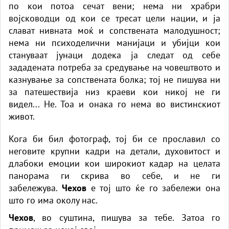
по кои потоа сечат вени; нема ни храбри
војсководци од кои се тресат цели нации, и ја
слават нивната моќ и сопствената малодушност;
нема ни психоделични манијаци и убијци кои
стануваат јунаци додека ја следат од себе
зададената потреба за средување на човештвото и
казнување за сопствената болка; тој не пишува ни
за патешествија низ краеви кои никој не ги
видел... Не. Тоа и онака го нема во вистинскиот
живот.
Кога би бил фотограф, тој би се прославил со
неговите крупни кадри на детали, духовитост и
длабоки емоции кои широкиот кадар на целата
панорама ги скрива во себе, и не ги
забележува.
Чехов
е тој што ќе го забележи она
што го има околу нас.
Чехов
, во суштина, пишува за тебе. Затоа го