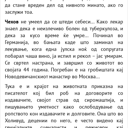
да стане вреден дел од нивното минато, ако го
заслужи тоа.
Чехов
не умеел да се штеди себеси... Како лекар
знаел дека е неизлечиво болен од туберкулоза, и
дека за кусо време ќе умре... Починал во
Германија, во бањата каде што заминал на
лекување, кога една јулска ноќ од сопругата
побарал чаша вино, ја испил и рекол – јас умирам.
Се свртел настрана, и завршил со животот во
својата 44 година. Погребан е на гробиштата кај
Новодевичанскиот манастир во Москва...
Тука е и крајот на животната приказна на
писателот кој бил роб на договорите со
издавачите, својот страв од сиромаштија, и
пишувањето уметност како ослободување од
ропството кон издавачите и долговите. Она што во
Холивуд, децении по него, е често видено кај
генијалните сценаристи и режисери, кај