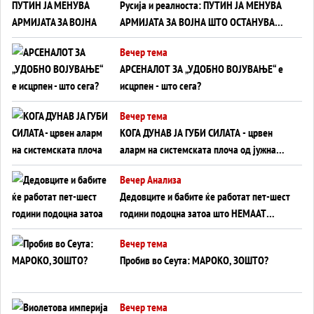
Русија и реалноста: ПУТИН ЈА МЕНУВА
АРМИЈАТА ЗА ВОЈНА ШТО ОСТАНУВА
БЕЗ ФРОНТ
Вечер тема
АРСЕНАЛОТ ЗА „УДОБНО ВОЈУВАЊЕ“ е
исцрпен - што сега?
Вечер тема
КОГА ДУНАВ ЈА ГУБИ СИЛАТА - црвен
аларм на системската плоча од јужна
Германија до Црното Море...
Вечер Анализа
Дедовците и бабите ќе работат пет-шест
години подоцна затоа што НЕМААТ
ВНУЦИ ДА ГИ ЗАМЕНАТ
Вечер тема
Пробив во Сеута: МАРОКО, ЗОШТО?
Вечер тема