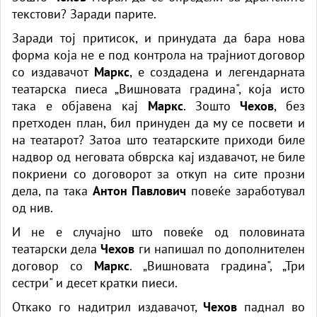
текстови? Заради парите.
Заради тој притисок, и принудата да бара нова
форма која не е под контрола на трајниот договор
со издавачот
Маркс
, е создадена и легендарната
театарска пиеса „Вишновата градина", која исто
така е објавена кај
Маркс
. Зошто
Чехов
, без
претходен план, бил принуден да му се посвети и
на театарот? Затоа што театарските приходи биле
надвор од неговата обврска кај издавачот, не биле
покриени со договорот за откуп на сите прозни
дела, па така
Антон Павлович
повеќе заработувал
од нив.
И не е случајно што повеќе од половината
театарски дела
Чехов
ги напишал по дополнителен
договор со
Маркс
. „Вишновата градина", „Три
сестри" и десет кратки пиеси.
Откако го надитрил издавачот,
Чехов
паднал во