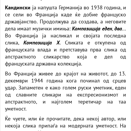
Кандински
ја напушта Германија во 1938 година, и
се сели во Франција каде ќе добие француско
државјанство. Продолжува да создава, а неговите
дела имаат музички имиња:
Композиција еден
,
два
...
Во Франција ја насликал и својата последна
слика,
Композиција Х
. Сликата е откупена од
француската влада и претставува прва слика од
апстрактното сликарство која е дел од
француската државна колекција.
Во Франција живее до крајот на животот, до 13.
декември 1944 година кога починал од срцев
удар. Запаметен е како голем руски уметник, еден
од славните сликари на експресионизмот и
апстрактното, и најголем теретичар на таа
уметност.
Ќе чуете, или ќе прочитате, дека некој автор, или
некоја слика припаѓа на модерната уметност. На