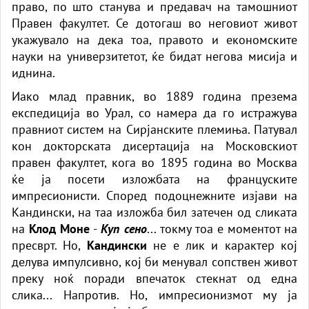
право, по што станува и предавач на тамошниот
Правен факултет. Се дотогаш во неговиот живот
укажувало на дека тоа, правото и економските
науки на универзитетот, ќе бидат негова мисија и
иднина.
Иако млад правник, во 1889 година презема
експедиција во Урал, со намера да го истражува
правниот систем на Сирјанските племиња. Патувал
кон докторската дисертација на Московскиот
правен факултет, кога во 1895 година во Москва
ќе ја посети изложбата на француските
импресионисти. Според подоцнежните изјави на
Кандински, на таа изложба бил затечен од сликата
на
Клод Моне
-
Куп сено
... токму тоа е моментот на
пресврт. Но,
Кандински
не е лик и карактер кој
делува импулсивно, кој би менувал сопствен живот
преку ноќ поради впечаток стекнат од една
слика... Напротив. Но, импресионизмот му ја