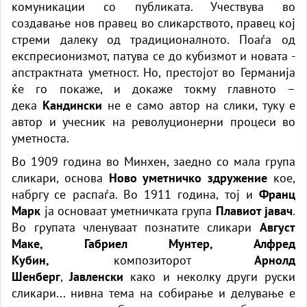
комуникации со публиката. Учествува во
создавање нов правец во сликарството, правец кој
стреми далеку од традиционалното. Поаѓа од
експресионизмот, патува се до кубизмот и новата -
апстрактната уметност. Но, престојот во Германија
ќе го покаже, и докаже токму главното –
дека
Кандински
не е само автор на слики, туку е
автор и учесник на револуционерни процеси во
уметноста.
Во 1909 година во Минхен, заедно со мала група
сликари, основа
Ново уметничко здружение
кое,
набргу се распаѓа. Во 1911 година, тој и
Франц
Марк
ја основаат уметничката група
Плавиот јавач
.
Во групата членуваат познатите сликари
Август
Маке, Габриел Мунтер, Алфред
Кубин,
композиторот
Арнолд
Шенберг
,
Јавленски
како и неколку други руски
сликари... нивна тема на собирање и делување е