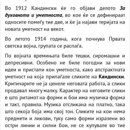
Во 1912 Кандински ќе го објави делото
За
духовното и уметноста
, во кое ќе се дефинираат
односите помеѓу тие две, и ќе ја најави теријата на
новата уметност на векот.
Во летото 1914 година, кога почнува Првата
светска војна, групата се распаѓа.
По војната времињата биле тешки, сиромашни и
депресивни. Особено не биле погодни за нови
идеи и пристапи кон уметноста, како апстрактната
уметност на која припаѓале сликите на
Кандински
.
Критичарите не ја ценеле неговата работа, а слики
продавал многу малку. Карактер на неговите слики
е што ритамот на форми и бои има музичка форма
и такт, правила. Музика отсликана на платно, така
што секоја боја има свој тон. Сликите на кои нема
предмети и ликови, туку само форми изразени во
остри линии и силни бои, не се купувале во тие