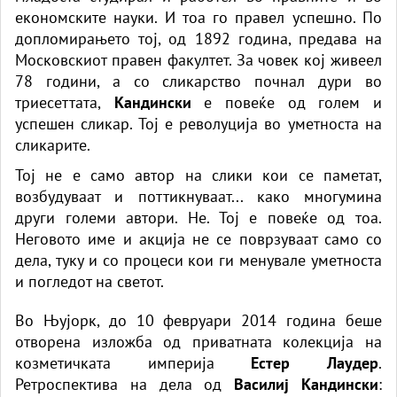
економските науки. И тоа го правел успешно. По
допломирањето тој, од 1892 година, предава на
Московскиот правен факултет. За човек кој живеел
78 години, а со сликарство почнал дури во
триесеттата,
Кандински
е повеќе од голем и
успешен сликар. Тој е револуција во уметноста на
сликарите.
Тој не е само автор на слики кои се паметат,
возбудуваат и поттикнуваат... како многумина
други големи автори. Не. Тој е повеќе од тоа.
Неговото име и акција не се поврзуваат само со
дела, туку и со процеси кои ги менувале уметноста
и погледот на светот.
Во Њујорк, до 10 февруари 2014 година беше
отворена изложба од приватната колекција на
козметичката империја
Естер Лаудер
.
Ретроспектива на дела од
Василиј Кандински
: