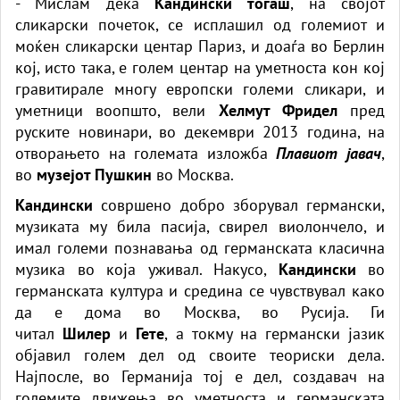
- Мислам дека
Кандински тогаш
, на својот
сликарски почеток, се исплашил од големиот и
моќен сликарски центар Париз, и доаѓа во Берлин
кој, исто така, е голем центар на уметноста кон кој
гравитирале многу европски големи сликари, и
уметници воопшто, вели
Хелмут Фридел
пред
руските новинари, во декември 2013 година, на
отворањето на големата изложба
Плавиот јавач
,
во
музејот Пушкин
во Москва.
Кандински
совршено добро зборувал германски,
музиката му била пасија, свирел виолончело, и
имал големи познавања од германската класична
музика во која уживал. Накусо,
Кандински
во
германската култура и средина се чувствувал како
да е дома во Москва, во Русија. Ги
читал
Шилер
и
Гете
, а токму на германски јазик
објавил голем дел од своите теориски дела.
Најпосле, во Германија тој е дел, создавач на
големите движења во уметноста и германската