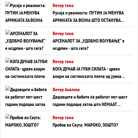
Вечер тема
на Вучиќ
Русија и реалноста: ПУТИН ЈА МЕНУВА
АРМИЈАТА ЗА ВОЈНА ШТО ОСТАНУВА
БЕЗ ФРОНТ
Вечер тема
АРСЕНАЛОТ ЗА „УДОБНО ВОЈУВАЊЕ“ е
исцрпен - што сега?
Вечер тема
КОГА ДУНАВ ЈА ГУБИ СИЛАТА - црвен
аларм на системската плоча од јужна
Германија до Црното Море...
Вечер Анализа
Дедовците и бабите ќе работат пет-шест
години подоцна затоа што НЕМААТ
ВНУЦИ ДА ГИ ЗАМЕНАТ
Вечер тема
Пробив во Сеута: МАРОКО, ЗОШТО?