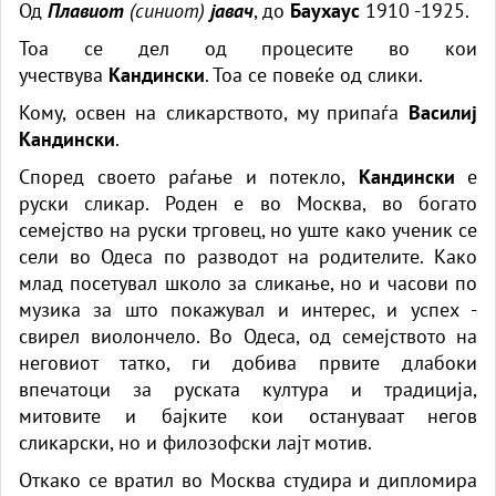
Од
Плавиот
(синиот)
јавач
, до
Баухаус
1910 -1925.
Тоа се дел од процесите во кои
учествува
Кандински
. Тоа се повеќе од слики.
Кому, освен на сликарството, му припаѓа
Василиј
Кандински
.
Според своето раѓање и потекло,
Кандински
е
руски сликар. Роден е во Москва, во богато
семејство на руски трговец, но уште како ученик се
сели во Одеса по разводот на родителите. Како
млад посетувал школо за сликање, но и часови по
музика за што покажувал и интерес, и успех -
свирел виолончело. Во Одеса, од семејството на
неговиот татко, ги добива првите длабоки
впечатоци за руската култура и традиција,
митовите и бајките кои остануваат негов
сликарски, но и филозофски лајт мотив.
Откако се вратил во Москва студира и дипломира