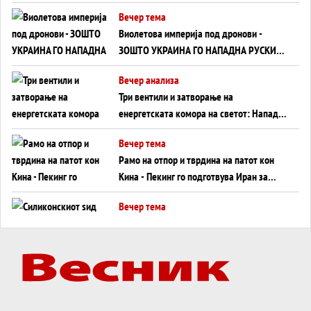
Вечер тема
Виолетова империја под дронови -
ЗОШТО УКРАИНА ГО НАПАДНА РУСКИОТ
WILDBERRIES
Вечер анализа
Три вентили и затворање на
енергетската комора на светот: Нападот
во Суец најавува глобален енергетски
Вечер тема
инфаркт?
Рамо на отпор и тврдина на патот кон
Кина - Пекинг го подготвува Иран за
американска копнена инвазија
Вечер тема
Силиконскиот ѕид веќе не е непробоен,
Кина го напаѓа последниот голем
монопол на Западот?
Вечер тема
Трамп тврди дека повторно „разговара“
со Иран - ваквите моменти се поопасни