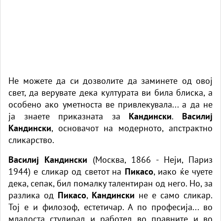
Не можете да си дозволите да заминете од овој
свет, да верувате дека културата ви била блиска, а
особено ако уметноста ве привлекувала... а да не
ја знаете приказната за
Кандински
.
Василиј
Кандински
, основачот на модерното, апстрактно
сликарство.
Василиј Кандински
(Москва, 1866 - Неји, Париз
1944) е сликар од светот на
Пикасо
, иако ќе чуете
дека, сепак, бил помалку талентиран од него. Но, за
разлика од
Пикасо
,
Кандински
не е само сликар.
Тој е и филозоф, естетичар. А по професија... во
младоста студирал и работел во правните и во