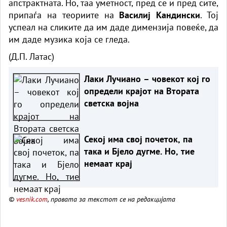
апстрактната. Но, таа уметност, пред се и пред сите,
припаѓа на теориите на
Василиј Кандински
. Тој
успеал на сликите да им даде димензија повеќе, да
им даде музика која се гледа.
(Д.П. Латас)
Лаки Лучиано – човекот кој го
определи крајот на Втората
светска војна
Секој има свој почеток, па
така и Бјело дугме. Но, тие
немаат крај
©
vesnik.com
, правата за текстот се на редакцијата