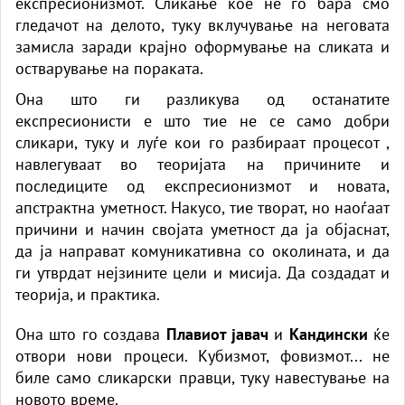
експресионизмот. Сликање кое не го бара смо
гледачот на делото, туку вклучување на неговата
замисла заради крајно оформување на сликата и
остварување на пораката.
Она што ги разликува од останатите
експресионисти е што тие не се само добри
сликари, туку и луѓе кои го разбираат процесот ,
навлегуваат во теоријата на причините и
последиците од експресионизмот и новата,
апстрактна уметност. Накусо, тие творат, но наоѓаат
причини и начин својата уметност да ја објаснат,
да ја направат комуникативна со околината, и да
ги утврдат нејзините цели и мисија. Да создадат и
теорија, и практика.
Она што го создава
Плавиот јавач
и
Кандински
ќе
отвори нови процеси. Кубизмот, фовизмот... не
биле само сликарски правци, туку навестување на
новото време.