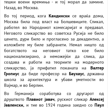
тешки воени времиња - и тој морал да замине.
Назад, во Москва.
Во тој период, кога
Кандински
се враќа дома,
Москва била под власт на Болшевиците. Сликал,
работел во Народниот комесаријат и предавал.
Неговото сликарство во советска Русија не било
ценето, дури било и прогласено за декадентно, а
изложбите му биле забранети. Немал ништо од
богатството на неговиот татко кое било
национализирано, а неможејќи да слика, да
создава и работи на теориите на модерното
сликарство, ја прифатил поканата на
Валтер
Гропиус
да биде професор на
Баухаус
, државна
школа за архитектура и убави уметности во
Вајмар, и во Берлин.
Во Германија соработува со другарот од
друштвото
Плавиот јавач
, рускиот сликар
Алексеј
Јавленски,
и тие во 1924 година заедно со
Паул