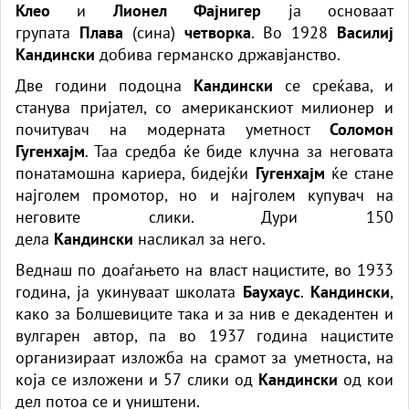
Клео
и
Лионел Фајнигер
ја основаат
групата
Плава
(сина)
четворка
. Во 1928
Василиј
Кандински
добива германско државјанство.
Две години подоцна
Кандински
се среќава, и
станува пријател, со американскиот милионер и
почитувач на модерната уметност
Соломон
Гугенхајм
. Таа средба ќе биде клучна за неговата
понатамошна кариера, бидејќи
Гугенхајм
ќе стане
најголем промотор, но и најголем купувач на
неговите слики. Дури 150
дела
Кандински
насликал за него.
Веднаш по доаѓањето на власт нацистите, во 1933
година, ја укинуваат школата
Баухаус
.
Кандински
,
како за Болшевиците така и за нив е декадентен и
вулгарен автор, па во 1937 година нацистите
организираат изложба на срамот за уметноста, на
која се изложени и 57 слики од
Кандински
од кои
дел потоа се и уништени.