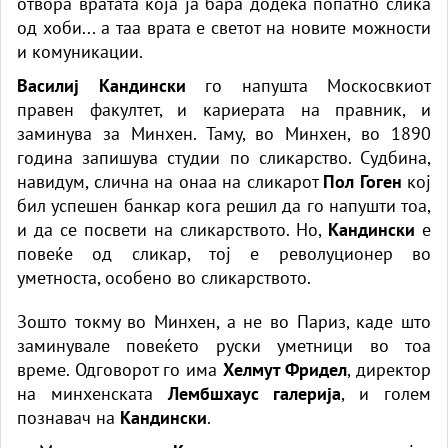
отвора вратата која ја бара додека попатно слика
од хоби... а таа врата е светот на новите можности
и комуникации.
Василиј Кандински
го напушта Москосвкиот
правен факултет, и кариерата на правник, и
заминува за Минхен. Таму, во Минхен, во 1890
година запишува студии по сликарство. Судбина,
навидум, слична на онаа на сликарот
Пол Гоген
кој
бил успешен банкар кога решил да го напушти тоа,
и да се посвети на сликарството. Но,
Кандински
е
повеќе од сликар, тој е револуционер во
уметноста, особено во сликарството.
Зошто токму во Минхен, а не во Париз, каде што
заминувале повеќето руски уметници во тоа
време. Одговорот го има
Хелмут Фридел
, директор
на минхенската
Лембшхаус галерија
, и голем
познавач на
Кандински
.