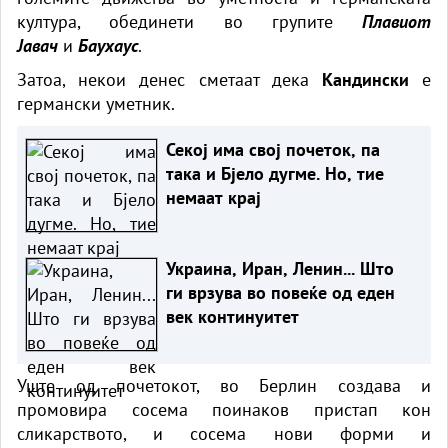
култура, обединети во групите
Плавиот
Јавач
и
Баухаус
.
Затоа, некои денес сметаат дека
Кандински
е
германски уметник.
Секој има свој почеток, па
така и Бјело дугме. Но, тие
немаат крај
Украина, Иран, Ленин... Што
ги врзува во повеќе од еден
век континуитет
Уште од почетокот, во Берлин создава и
промовира сосема поинаков пристап кон
сликарството, и сосема нови форми и