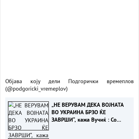
Објава коју дели Подгорички времеплов
(@podgoricki_vremeplov)
„НЕ ВЕРУВАМ ДЕКА ВОЈНАТА
ВО УКРАИНА БРЗО ЌЕ
ЗАВРШИ“, кажа Вучиќ : Со
Зеленски не разговаравме за
воена соработка