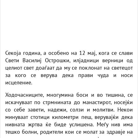
Секоја година, а особено на 12 мај, кога се слави
Свети Василиј Острошки, илјадници верници од
целиот свет доаѓаат да му се поклонат на светецот
за кого се верува дека прави чуда и носи
исцеление.
Ходочасниците, многумина боси и во тишина, се
искачуваат по стрмнината до манастирот, носејќи
со себе завети, надежи, солзи и молитви. Некои
минуваат стотици километри пеш, верувајќи дека
нивната жртва ќе биде услишена. Меѓу нив има
тешко болни, родители кои се молат за здравје на