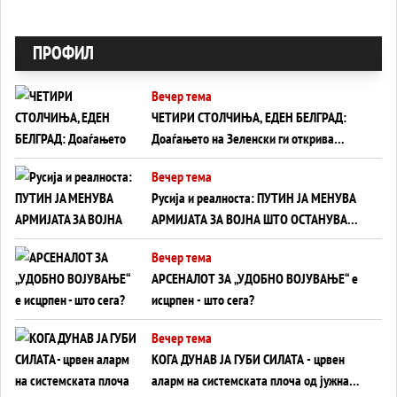
ПРОФИЛ
Вечер тема
ЧЕТИРИ СТОЛЧИЊА, ЕДЕН БЕЛГРАД:
Доаѓањето на Зеленски ги открива
тајните на политиката на балансирање
Вечер тема
на Вучиќ
Русија и реалноста: ПУТИН ЈА МЕНУВА
АРМИЈАТА ЗА ВОЈНА ШТО ОСТАНУВА
БЕЗ ФРОНТ
Вечер тема
АРСЕНАЛОТ ЗА „УДОБНО ВОЈУВАЊЕ“ е
исцрпен - што сега?
Вечер тема
КОГА ДУНАВ ЈА ГУБИ СИЛАТА - црвен
аларм на системската плоча од јужна