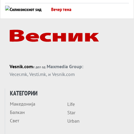
американска копнена инвазија
Вечер тема
Силиконскиот ѕид веќе не е непробоен,
Кина го напаѓа последниот голем
монопол на Западот?
Вечер тема
Трамп тврди дека повторно „разговара“
со Иран - ваквите моменти се поопасни
од отворените закани
Вечер тема
Vesnik.com
Maxmedia Group:
е дел од
ДЛАБОКО УДОЛУ: Сметководствените
Vecer.mk
,
Vesti.mk
, и
Vesnik.com
трикови што го соборија ЕНРОН ги
применуваат гигантите за ВИ
Вечер тема
КАТЕГОРИИ
АТОМСКО ДОМИНО НА БЛИСКИОТ
Македонија
Life
ИСТОК
Балкан
Star
Вечер тема
Свет
Urban
ОД ШАХЕД ДО СВЕТСКА ВОЈНА?
Обвинувањето кон Русија го поврзува