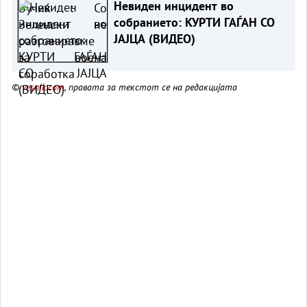
Невиден инцидент во
собранието: КУРТИ ГАЃАН СО
ЈАЈЦА (ВИДЕО)
©
vesnik.com
, правата за текстот се на редакцијата