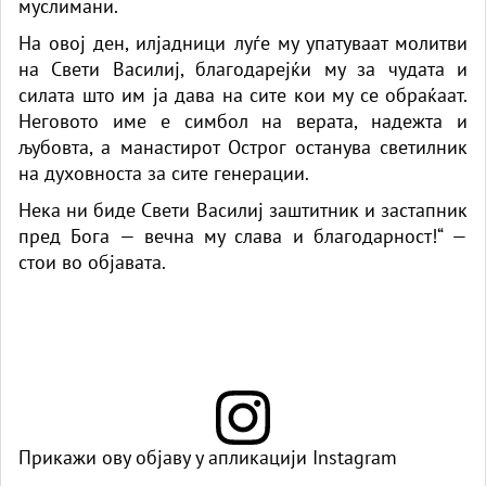
муслимани.
На овој ден, илјадници луѓе му упатуваат молитви
на Свети Василиј, благодарејќи му за чудата и
силата што им ја дава на сите кои му се обраќаат.
Неговото име е симбол на верата, надежта и
љубовта, а манастирот Острог останува светилник
на духовноста за сите генерации.
Нека ни биде Свети Василиј заштитник и застапник
пред Бога — вечна му слава и благодарност!“ —
стои во објавата.
Прикажи ову објаву у апликацији Instagram