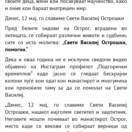
своите деца, жени кои посакуваат мајчинство, како
и оние кои бараат внатрешен мир.
Денес, 12 мај, го славиме Свети Василиј Острошки
Пред белите ѕидови на Острог, вградени во
литицата, се собираат различни животи и судбини,
сите со иста молитва:
„Свети Василиј Острошки,
помогни.“
Дека и оваа година не е исклучок сведочи видео
објавено на Инстаграм профилот „Подгорички
времеплов“ каде јасно се гледаат бескрајни
колони луѓе кои одат кон манастирот и многумина
кои преноќиле таму за да се помолат на Свети
Василиј.
„Денес, 12 мај, го славиме Свети Василиј
Острошки, нашиот најголем светител и заштитник.
Неговите мошти почиваат во манастирот Острог,
место каде со векови се собираат верници од