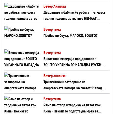
Германија до Црното Море...
Вечер Анализа
Дедовците и бабите ќе работат пет-шест
години подоцна затоа што НЕМААТ
ВНУЦИ ДА ГИ ЗАМЕНАТ
Вечер тема
Пробив во Сеута: МАРОКО, ЗОШТО?
Вечер тема
Виолетова империја под дронови -
ЗОШТО УКРАИНА ГО НАПАДНА РУСКИОТ
WILDBERRIES
Вечер анализа
Три вентили и затворање на
енергетската комора на светот: Нападот
во Суец најавува глобален енергетски
Вечер тема
инфаркт?
Рамо на отпор и тврдина на патот кон
Кина - Пекинг го подготвува Иран за