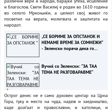
различни вери и народи, барајќи утеха, исцеление
и благослов. Свети Василиј е роден во 1610 година
во селото Мркоњиќи, а целиот свој живот го
посветил на верата, молитвата и заштитата на
народот.
„СЕ БОРИМЕ ЗА ОПСТАНОК И
НЕМАМЕ ВРЕМЕ ЗА СОМНЕЖИ“
- Зеленски порача дека го
разбира скептицизмот на
Вучиќ за ЕУ
Вучиќ со Зеленски: “ЗА ТАА
ТЕМА НЕ РАЗГОВАРАВМЕ“
Острог денес не е само духовен центар на Црна
Гора, туку и место на чуда, надеж и заедништво,
каде доаѓаат и православни, и католици, и