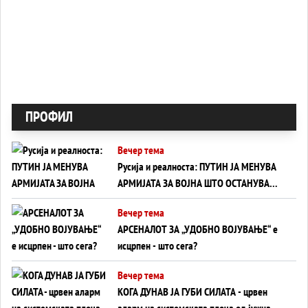
ПРОФИЛ
Вечер тема
Русија и реалноста: ПУТИН ЈА МЕНУВА
АРМИЈАТА ЗА ВОЈНА ШТО ОСТАНУВА
БЕЗ ФРОНТ
Вечер тема
АРСЕНАЛОТ ЗА „УДОБНО ВОЈУВАЊЕ“ е
исцрпен - што сега?
Вечер тема
КОГА ДУНАВ ЈА ГУБИ СИЛАТА - црвен
аларм на системската плоча од јужна