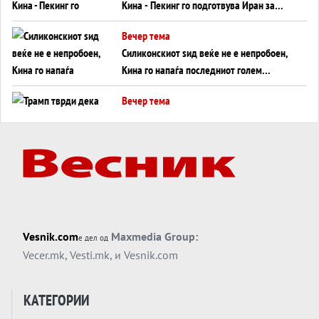
Кина - Пекинг го подготвува Иран за
американска копнена инвазија
Вечер тема
Силиконскиот ѕид веќе не е непробоен,
Кина го напаѓа последниот голем
монопол на Западот?
Вечер тема
Трамп тврди дека повторно „разговара“
со Иран - ваквите моменти се поопасни
од отворените закани
Вечер тема
ДЛАБОКО УДОЛУ: Сметководствените
трикови што го соборија ЕНРОН ги
применуваат гигантите за ВИ
Вечер тема
Vesnik.com
Maxmedia Group:
е дел од
АТОМСКО ДОМИНО НА БЛИСКИОТ
Vecer.mk
,
Vesti.mk
, и
Vesnik.com
ИСТОК
Вечер тема
КАТЕГОРИИ
ОД ШАХЕД ДО СВЕТСКА ВОЈНА?