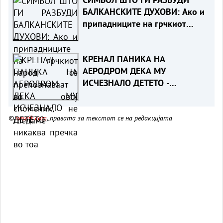
БАЛКАНСКИТЕ ДУХОВИ: Ако и
припадниците на грчкиот
народ се препознаваат во
овој споменик, не гледаме
КРЕНАЛ ПАНИКА НА
никаква пречка во тоа
АЕРОДРОМ ДЕКА МУ
ИСЧЕЗНАЛО ДЕТЕТО -
Испаднало дека го заборавил
во сместувањето
©
vesnik.com
, правата за текстот се на редакцијата