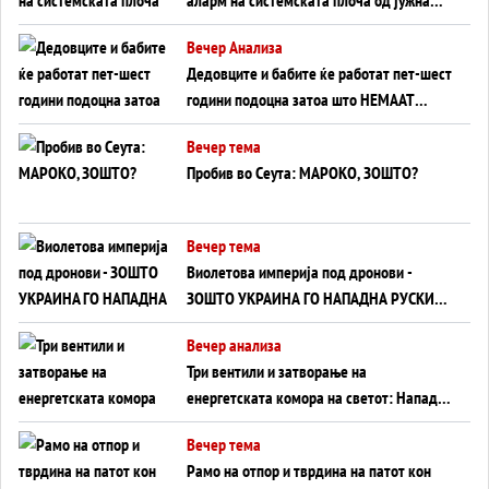
Германија до Црното Море...
Вечер Анализа
Дедовците и бабите ќе работат пет-шест
години подоцна затоа што НЕМААТ
ВНУЦИ ДА ГИ ЗАМЕНАТ
Вечер тема
Пробив во Сеута: МАРОКО, ЗОШТО?
Вечер тема
Виолетова империја под дронови -
ЗОШТО УКРАИНА ГО НАПАДНА РУСКИОТ
WILDBERRIES
Вечер анализа
Три вентили и затворање на
енергетската комора на светот: Нападот
во Суец најавува глобален енергетски
Вечер тема
инфаркт?
Рамо на отпор и тврдина на патот кон