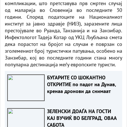
компликации, што претставува прв смртен случај
од маларија во Словенија во последните 30
години. Според податоците на Националниот
институт за јавно здравје (НИЈЗ), заразените лица
престојувале во Руанда, Танзанија и на Занзибар.
Инфектологот Тадеја Котар од УКЦ Љубљана смета
дека порастот на бројот на случаи е поврзан со
зголемениот број туристички патувања, особено на
Занзибар, кој во последните години стана многу
популарна дестинација меѓу европските туристи.
БУГАРИТЕ СО ШОКАНТНО
ОТКРИТИЕ по падот на Дунав,
кренаа дронови да снимаат
ЗЕЛЕНСКИ ДОАЃА НА ГОСТИ
КАЈ ВУЧИЌ ВО БЕЛГРАД, ОВАА
САБОТА