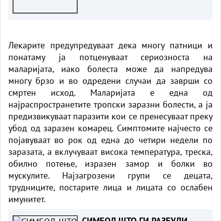
Лекарите предупредуваат дека многу патници и
понатаму ја потценуваат сериозноста на
маларијата, иако болеста може да напредува
многу брзо и во одредени случаи да заврши со
смртен исход. Маларијата е една од
најраспространетите тропски заразни болести, а ја
предизвикуваат паразити кои се пренесуваат преку
убод од заразен комарец. Симптомите најчесто се
појавуваат во рок од една до четири недели по
заразата, а вклучуваат висока температура, треска,
обилно потење, изразен замор и болки во
мускулите. Најзагрозени групи се децата,
трудниците, постарите лица и лицата со ослабен
имунитет.
СИМБОЛ ШТО ГИ РАЗБУДИ