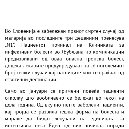
Во Словенија е забележан првиот смртен случај од
маларија во последните три децениим
пренесува
„N1“
. Пациентот починал на Клиниката за
инфективни болести во Љубљана по компликации
предизвикани од оваа опасна тропска болест,
додека лекарите предупредуваат на сè поголемиот
број тешки случаи кај патниците кои се враќаат од
егзотични дестинации.
Само во јануари се примени повеќе пациенти
отколку што вообичаено се бележат во текот на
цела година. Од вкупно петте заболени пациенти,
кај тројца се развила тешка форма на болеста и
морале да бидат лекувани на единицата за
интензивна нега. Еден од нив починал поради