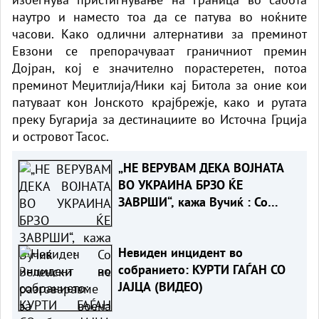
наутро и наместо тоа да се патува во ноќните
часови. Како одлични алтернативи за преминот
Евзони се препорачуваат граничниот премин
Дојран, кој е значително порастеретен, потоа
преминот Меџитлија/Ники кај Битола за оние кои
патуваат кон Јонското крајбрежје, како и рутата
преку Бугарија за дестинациите во Источна Грција
и островот Тасос.
„НЕ ВЕРУВАМ ДЕКА ВОЈНАТА
ВО УКРАИНА БРЗО ЌЕ
ЗАВРШИ“, кажа Вучиќ : Со
Зеленски не разговаравме за
воена соработка
Невиден инцидент во
собранието: КУРТИ ГАЃАН СО
ЈАЈЦА (ВИДЕО)