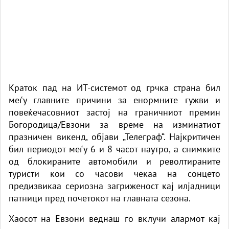
Краток пад на ИТ-системот од грчка страна бил
меѓу главните причини за енормните гужви и
повеќечасовниот застој на граничниот премин
Богородица/Евзони за време на изминатиот
празничен викенд, објави
„Телеграф“
. Најкритичен
бил периодот меѓу 6 и 8 часот наутро, а снимките
од блокираните автомобили и револтираните
туристи кои со часови чекаа на сонцето
предизвикаа сериозна загриженост кај илјадници
патници пред почетокот на главната сезона.
Хаосот на Евзони веднаш го вклучи алармот кај