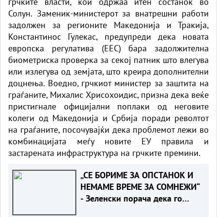
грчките власти, кои одржаа итен состанок во
Солун. Заменик-министерот за внатрешни работи
задолжен за регионите Македонија и Тракија,
Константинос Гулекас, предупреди дека новата
европска регулатива (ЕЕС) бара задолжителна
биометриска проверка за секој патник што влегува
или излегува од земјата, што креира дополнителни
доцнења. Воедно, грчкиот министер за заштита на
граѓаните, Михалис Хрисохоидис, призна дека веќе
пристигнале официјални поплаки од неговите
колеги од Македонија и Србија поради револтот
на граѓаните, посочувајќи дека проблемот лежи во
комбинацијата меѓу новите ЕУ правила и
застарената инфраструктура на грчките премини.
„СЕ БОРИМЕ ЗА ОПСТАНОК И
НЕМАМЕ ВРЕМЕ ЗА СОМНЕЖИ“
- Зеленски порача дека го
разбира скептицизмот на