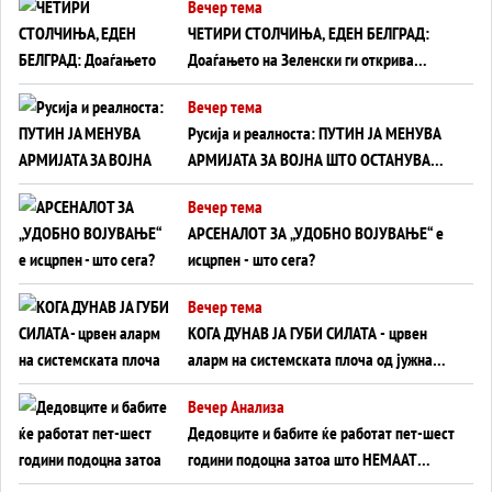
Вечер тема
ЧЕТИРИ СТОЛЧИЊА, ЕДЕН БЕЛГРАД:
Доаѓањето на Зеленски ги открива
тајните на политиката на балансирање
Вечер тема
на Вучиќ
Русија и реалноста: ПУТИН ЈА МЕНУВА
АРМИЈАТА ЗА ВОЈНА ШТО ОСТАНУВА
БЕЗ ФРОНТ
Вечер тема
АРСЕНАЛОТ ЗА „УДОБНО ВОЈУВАЊЕ“ е
исцрпен - што сега?
Вечер тема
КОГА ДУНАВ ЈА ГУБИ СИЛАТА - црвен
аларм на системската плоча од јужна
Германија до Црното Море...
Вечер Анализа
Дедовците и бабите ќе работат пет-шест
години подоцна затоа што НЕМААТ
ВНУЦИ ДА ГИ ЗАМЕНАТ