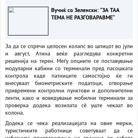
Вучиќ за ЕУ
Вучиќ со Зеленски: “ЗА ТАА
ТЕМА НЕ РАЗГОВАРАВМЕ“
За да се спречи целосен колапс во шпицот во јули
и август, Атина веќе разгледува конкретни
решенија на терен. Меѓу опциите се поставување
модуларни кабини со терминали пред пасошката
контрола каде патниците самостојно ќе ги
внесуваат биометриските податоци, отворање
привремени контролни пунктови и дополнителни
ленти, како и воведување мобилни терминали за
проверка додека возилата сè уште чекаат во
колона.
Додека се чека реализацијата на овие мерки,
туристичките работници советуваат да се
избегнува пристигнување на граница во сабота