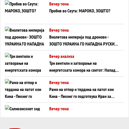
Вечер тема
Пробив во Сеута: МАРОКО, ЗОШТО?
Вечер тема
Виолетова империја под дронови -
ЗОШТО УКРАИНА ГО НАПАДНА РУСКИОТ
WILDBERRIES
Вечер анализа
Три вентили и затворање на
енергетската комора на светот: Нападот
во Суец најавува глобален енергетски
Вечер тема
инфаркт?
Рамо на отпор и тврдина на патот кон
Кина - Пекинг го подготвува Иран за
американска копнена инвазија
Вечер тема
Силиконскиот ѕид веќе не е непробоен,
Кина го напаѓа последниот голем